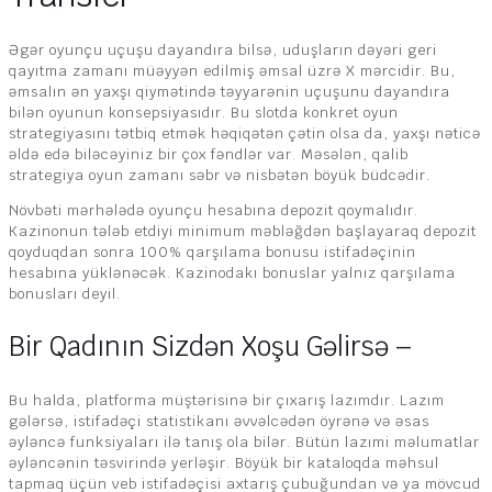
Əgər oyunçu uçuşu dayandıra bilsə, uduşların dəyəri geri
qayıtma zamanı müəyyən edilmiş əmsal üzrə X mərcidir. Bu,
əmsalın ən yaxşı qiymətində təyyarənin uçuşunu dayandıra
bilən oyunun konsepsiyasıdır. Bu slotda konkret oyun
strategiyasını tətbiq etmək həqiqətən çətin olsa da, yaxşı nəticə
əldə edə biləcəyiniz bir çox fəndlər var. Məsələn, qalib
strategiya oyun zamanı səbr və nisbətən böyük büdcədir.
Növbəti mərhələdə oyunçu hesabına depozit qoymalıdır.
Kazinonun tələb etdiyi minimum məbləğdən başlayaraq depozit
qoyduqdan sonra 100% qarşılama bonusu istifadəçinin
hesabına yüklənəcək. Kazinodakı bonuslar yalnız qarşılama
bonusları deyil.
Bir Qadının Sizdən Xoşu Gəlirsə –
Bu halda, platforma müştərisinə bir çıxarış lazımdır. Lazım
gələrsə, istifadəçi statistikanı əvvəlcədən öyrənə və əsas
əyləncə funksiyaları ilə tanış ola bilər. Bütün lazımi məlumatlar
əyləncənin təsvirində yerləşir. Böyük bir kataloqda məhsul
tapmaq üçün veb istifadəçisi axtarış çubuğundan və ya mövcud