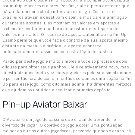
Enquanto o outro pode ser um pouco mais competitivo e disputar
por multiplicadores maiores. Por fim, vale a pena destacar que
há ainda um controle de interface e design. Com isso, os
brasileiros ativam e desativam o som, a música e a animação
durante as apostas. Eles mostram os valores em apostas e
podem dar confiança na hora de apostar na categoria de
valores mais altos. O recurso de aposta automática no Pin Up
Casino permite que você faça o controle da sua aposta mesmo
distante da mesa. Na prática, a aposta acontece
automaticamente, assim como a estratégia de cashout.
Participar deste jogo é muito simples e você só precisa de dois
cliques para obter seus ganhos. Ele é relativamente novo, mas
já está atraindo cada vez mais jogadores pela sua simplicidade
e por ser tão fora do comum, então dedicamos uma seção no Pin
Up para esse jogo. Como dito mais acima, há diferentes métodos
que ajudam os usuários a realizar o primeiro depósito.
Pin-up Aviator Baixar
O Aviator é um jogo de cassino que é fácil de aprender e
divertido de jogar. O objetivo do jogo é obter uma pontuação
melhor do que os outros jogadores, prevendo quando o crash irá