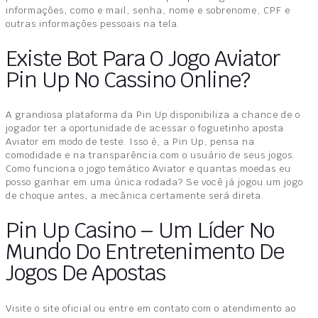
informações, como e mail, senha, nome e sobrenome, CPF e
outras informações pessoais na tela.
Existe Bot Para O Jogo Aviator
Pin Up No Cassino Online?
A grandiosa plataforma da Pin Up disponibiliza a chance de o
jogador ter a oportunidade de acessar o foguetinho aposta
Aviator em modo de teste. Isso é, a Pin Up, pensa na
comodidade e na transparência com o usuário de seus jogos.
Como funciona o jogo temático Aviator e quantas moedas eu
posso ganhar em uma única rodada? Se você já jogou um jogo
de choque antes, a mecânica certamente será direta.
Pin Up Casino – Um Líder No
Mundo Do Entretenimento De
Jogos De Apostas
Visite o site oficial ou entre em contato com o atendimento ao