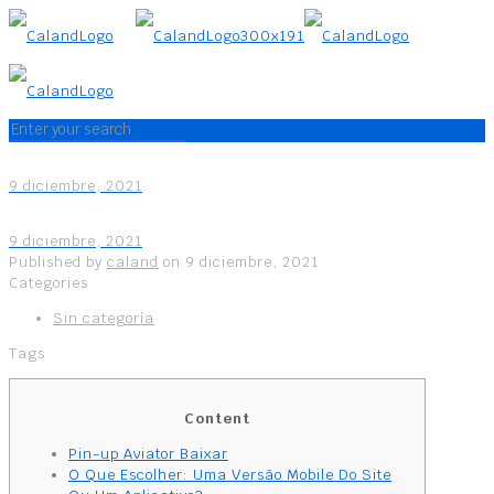
9 diciembre, 2021
9 diciembre, 2021
Published by
caland
on
9 diciembre, 2021
Categories
Sin categoría
Tags
Content
Pin-up Aviator Baixar
O Que Escolher: Uma Versão Mobile Do Site