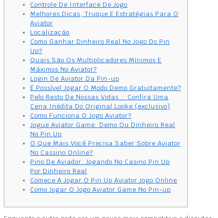
Controle De Interface De Jogo
Melhores Dicas, Truque E Estratégias Para O
Aviator
Localização
Como Ganhar Dinheiro Real No Jogo Do Pin
Up?
Quais São Os Multiplicadores Mínimos E
Máximos No Aviator?
Login De Aviator Da Pin-up
É Possível Jogar O Modo Demo Gratuitamente?
Pelo Resto De Nossas Vidas :: Confira Uma
Cena Inédita Do Original Looke (exclusivo)
Como Funciona O Jogo Aviator?
Jogue Aviator Game: Demo Ou Dinheiro Real
No Pin Up
O Que Mais Você Precisa Saber Sobre Aviator
No Cassino Online?
Pino De Aviador: Jogando No Casino Pin Up
Por Dinheiro Real
Comece A Jogar O Pin Up Aviator Jogo Online
Como Jogar O Jogo Aviator Game No Pin-up