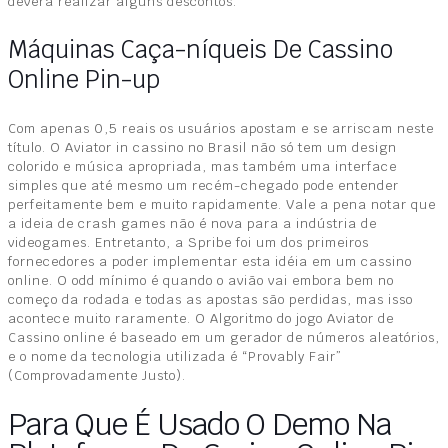
deverá realizar alguns descontos.
Máquinas Caça-níqueis De Cassino
Online Pin-up
Com apenas 0,5 reais os usuários apostam e se arriscam neste
título. O Aviator in cassino no Brasil não só tem um design
colorido e música apropriada, mas também uma interface
simples que até mesmo um recém-chegado pode entender
perfeitamente bem e muito rapidamente. Vale a pena notar que
a ideia de crash games não é nova para a indústria de
videogames. Entretanto, a Spribe foi um dos primeiros
fornecedores a poder implementar esta idéia em um cassino
online. O odd mínimo é quando o avião vai embora bem no
começo da rodada e todas as apostas são perdidas, mas isso
acontece muito raramente. O Algoritmo do jogo Aviator de
Cassino online é baseado em um gerador de números aleatórios,
e o nome da tecnologia utilizada é “Provably Fair”
(Comprovadamente Justo).
Para Que É Usado O Demo Na