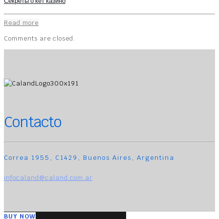
Секреты о кет казино
Read more
Comments are closed.
Contacto
Correa 1955, C1429, Buenos Aires, Argentina
infocaland@caland.com.ar
BUY NOW