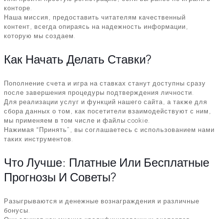
конторе.
Наша миссия, предоставить читателям качественный
контент, всегда опираясь на надежность информации,
которую мы создаем.
Как Начать Делать Ставки?
Пополнение счета и игра на ставках станут доступны сразу
после завершения процедуры подтверждения личности.
Для реализации услуг и функций нашего сайта, а также для
сбора данных о том, как посетители взаимодействуют с ним,
мы применяем в том числе и файлы cookie.
Нажимая “Принять”, вы соглашаетесь с использованием нами
таких инструментов.
Что Лучше: Платные Или Бесплатные
Прогнозы И Советы?
Разыгрываются и денежные вознаграждения и различные
бонусы.