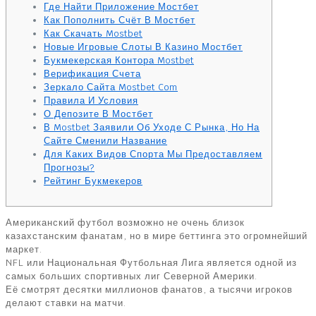
Где Найти Приложение Мостбет
Как Пополнить Счёт В Мостбет
Как Скачать Mostbet
Новые Игровые Слоты В Казино Мостбет
Букмекерская Контора Mostbet
Верификация Счета
Зеркало Сайта Mostbet Com
Правила И Условия
О Депозите В Мостбет
В Mostbet Заявили Об Уходе С Рынка, Но На
Сайте Сменили Название
Для Каких Видов Спорта Мы Предоставляем
Прогнозы?
Рейтинг Букмекеров
Американский футбол возможно не очень близок
казахстанским фанатам, но в мире беттинга это огромнейший
маркет.
NFL или Национальная Футбольная Лига является одной из
самых больших спортивных лиг Северной Америки.
Её смотрят десятки миллионов фанатов, а тысячи игроков
делают ставки на матчи.