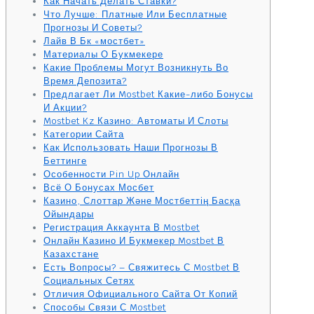
Как Начать Делать Ставки?
Что Лучше: Платные Или Бесплатные
Прогнозы И Советы?
Лайв В Бк «мостбет»
Материалы О Букмекере
Какие Проблемы Могут Возникнуть Во
Время Депозита?
Предлагает Ли Mostbet Какие-либо Бонусы
И Акции?
Mostbet Kz Казино: Автоматы И Слоты
Категории Сайта
Как Использовать Наши Прогнозы В
Беттинге
Особенности Pin Up Онлайн
Всё О Бонусах Мосбет
Казино, Слоттар Және Мостбеттің Басқа
Ойындары
Регистрация Аккаунта В Mostbet
Онлайн Казино И Букмекер Mostbet В
Казахстане
Есть Вопросы? – Свяжитесь С Mostbet В
Социальных Сетях
Отличия Официального Сайта От Копий
Способы Связи С Mostbet