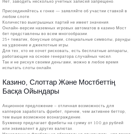
Нет, заводить несколько учетных записей запрещено.
Присоединяйтесь к гонке — заявляйте об участии ставкой в
любом слоте.
Количество выигрышных партий не имеет значения.
Онлайн-версии наземных игровых автоматов в казино Мост
бет представлены во всем многообразии.
25+ тематик, бонусные опции, специальные символы, раунды
на удвоение и джекпотные игры.
Для тех, кто не хочет рисковать, есть бесплатные аппараты,
работающие на основе генератора случайных чисел.
Так и не рискуя своими деньгами, можно в любое время
испытать слоты онлайн.
Казино, Слоттар Және Мостбеттің
Басқа Ойындары
Акционное предложение – отличная возможность для
капперов заработать фрибет, причем, чем активнее беттор,
тем выше возможное вознаграждение.
Букмекер предлагает фрибеты на сумму от 100 до рублей
или эквивалент в других валютах.