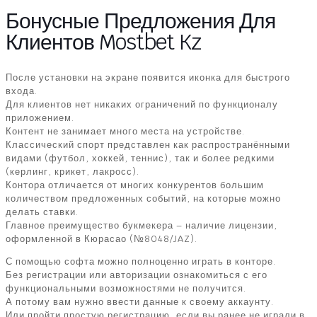
Бонусные Предложения Для
Клиентов Mostbet Kz
После установки на экране появится иконка для быстрого
входа.
Для клиентов нет никаких ограничений по функционалу
приложением.
Контент не занимает много места на устройстве.
Классический спорт представлен как распространёнными
видами (футбол, хоккей, теннис), так и более редкими
(керлинг, крикет, лакросс).
Контора отличается от многих конкурентов большим
количеством предложенных событий, на которые можно
делать ставки.
Главное преимущество букмекера – наличие лицензии,
оформленной в Кюрасао (№8048/JAZ).
С помощью софта можно полноценно играть в конторе.
Без регистрации или авторизации ознакомиться с его
функциональными возможностями не получится.
А потому вам нужно ввести данные к своему аккаунту.
Или пройти простую регистрацию, если вы ранее не играли в