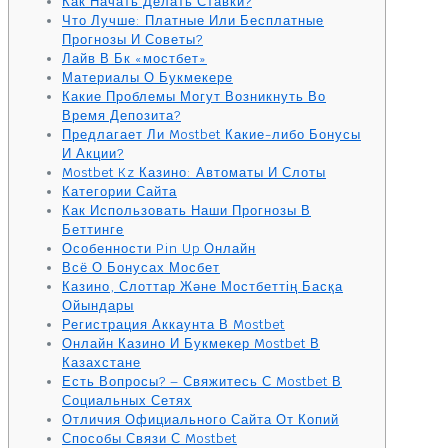
Как Начать Делать Ставки?
Что Лучше: Платные Или Бесплатные
Прогнозы И Советы?
Лайв В Бк «мостбет»
Материалы О Букмекере
Какие Проблемы Могут Возникнуть Во
Время Депозита?
Предлагает Ли Mostbet Какие-либо Бонусы
И Акции?
Mostbet Kz Казино: Автоматы И Слоты
Категории Сайта
Как Использовать Наши Прогнозы В
Беттинге
Особенности Pin Up Онлайн
Всё О Бонусах Мосбет
Казино, Слоттар Және Мостбеттің Басқа
Ойындары
Регистрация Аккаунта В Mostbet
Онлайн Казино И Букмекер Mostbet В
Казахстане
Есть Вопросы? – Свяжитесь С Mostbet В
Социальных Сетях
Отличия Официального Сайта От Копий
Способы Связи С Mostbet