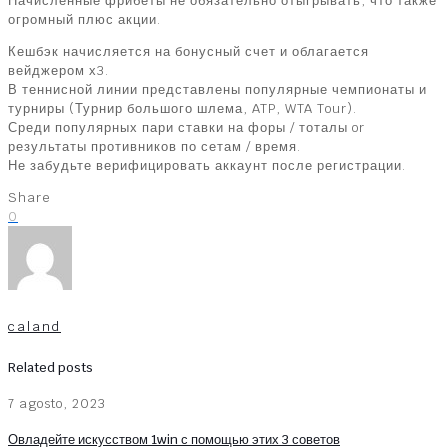
Начисленные фрибеты не обязательно отыгрывать, что также
огромный плюс акции.
Кешбэк начисляется на бонусный счет и облагается
вейджером х3.
В теннисной линии представлены популярные чемпионаты и
турниры (Турнир большого шлема, ATP, WTA Tour).
Среди популярных пари ставки на форы / тоталы or
результаты противников по сетам / время.
Не забудьте верифицировать аккаунт после регистрации.
Share
0
caland
Related posts
7 agosto, 2023
Овладейте искусством 1win с помощью этих 3 советов