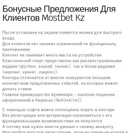
Бонусные Предложения Для
Клиентов Mostbet Kz
После установки на экране появится иконка для быстрого
входа.
Для клиентов нет никаких ограничений по функционалу
приложением.
Контент не занимает много места на устройстве.
Классический спорт представлен как распространёнными
видами (футбол, хоккей, теннис), так и более редкими
(керлинг, крикет, лакросс).
Контора отличается от многих конкурентов большим
количеством предложенных событий, на которые можно
делать ставки.
Главное преимущество букмекера – наличие лицензии,
оформленной в Кюрасао (№8048/JAZ).
С помощью софта можно полноценно играть в конторе.
Без регистрации или авторизации ознакомиться с его
функциональными возможностями не получится.
А потому вам нужно ввести данные к своему аккаунту.
Или пройти простую регистрацию, если вы ранее не играли в