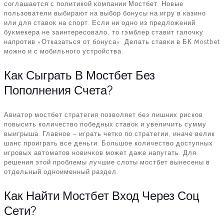
соглашается с политикой компании Мостбет. Новые
пользователи выбирают на выбор бонусы на игру в казино
или для ставок на спорт. Если ни одно из предложений
букмекера не заинтересовало, то гэмблер ставит галочку
напротив «Отказаться от бонуса». Делать ставки в БК Mostbet
можно и с мобильного устройства.
Как Сыграть В Мостбет Без
Пополнения Счета?
Авиатор мостбет стратегия позволяет без лишних рисков
повысить количество победных ставок и увеличить сумму
выигрыша. Главное – играть четко по стратегии, иначе велик
шанс проиграть все деньги. Большое количество доступных
игровых автоматов новичков может даже напугать. Для
решения этой проблемы лучшие слоты мостбет вынесены в
отдельный одноименный раздел.
Как Найти Мостбет Вход Через Соц
Сети?