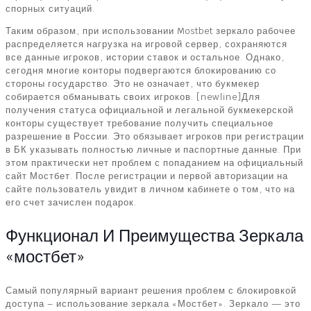
спорных ситуаций.
Таким образом, при использовании Mostbet зеркало рабочее
распределяется нагрузка на игровой сервер, сохраняются
все данные игроков, истории ставок и остальное. Однако,
сегодня многие конторы подвергаются блокированию со
стороны государство. Это не означает, что букмекер
собирается обманывать своих игроков. [newline]Для
получения статуса официальной и легальной букмекерской
конторы существует требование получить специальное
разрешение в России. Это обязывает игроков при регистрации
в БК указывать полностью личные и паспортные данные. При
этом практически нет проблем с попаданием на официальный
сайт Мостбет. После регистрации и первой авторизации на
сайте пользователь увидит в личном кабинете о том, что на
его счет зачислен подарок.
Функционал И Преимущества Зеркала
«мостбет»
Самый популярный вариант решения проблем с блокировкой
доступа – использование зеркала «Мостбет». Зеркало — это