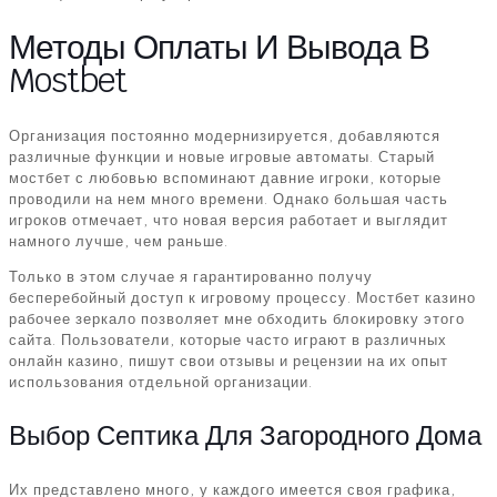
Методы Оплаты И Вывода В
Mostbet
Организация постоянно модернизируется, добавляются
различные функции и новые игровые автоматы. Старый
мостбет с любовью вспоминают давние игроки, которые
проводили на нем много времени. Однако большая часть
игроков отмечает, что новая версия работает и выглядит
намного лучше, чем раньше.
Только в этом случае я гарантированно получу
бесперебойный доступ к игровому процессу. Мостбет казино
рабочее зеркало позволяет мне обходить блокировку этого
сайта. Пользователи, которые часто играют в различных
онлайн казино, пишут свои отзывы и рецензии на их опыт
использования отдельной организации.
Выбор Септика Для Загородного Дома
Их представлено много, у каждого имеется своя графика,