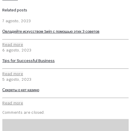
Related posts
7 agosto, 2023
Овладейте искусством 1win с помощью этих 3 советов
Read more
6 agosto, 2023
Tips for Successful Business
Read more
5 agosto, 2023
Секреты о кет казино
Read more
Comments are closed.