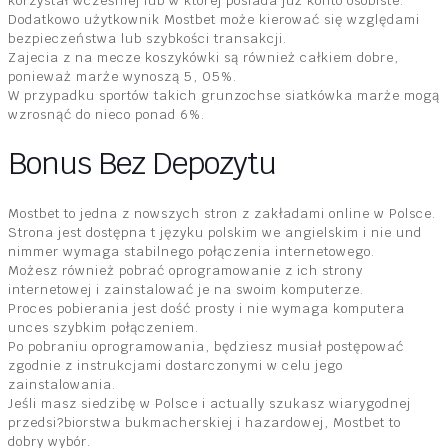
korzystał wcześniej lub w której posiada już konto osobiste.
Dodatkowo użytkownik Mostbet może kierować się względami
bezpieczeństwa lub szybkości transakcji.
Zajecia z na mecze koszykówki są również całkiem dobre,
ponieważ marże wynoszą 5, 05%.
W przypadku sportów takich grunzochse siatkówka marże mogą
wzrosnąć do nieco ponad 6%.
Bonus Bez Depozytu
Mostbet to jedna z nowszych stron z zakładami online w Polsce.
Strona jest dostępna t języku polskim we angielskim i nie und
nimmer wymaga stabilnego połączenia internetowego.
Możesz również pobrać oprogramowanie z ich strony
internetowej i zainstalować je na swoim komputerze.
Proces pobierania jest dość prosty i nie wymaga komputera
unces szybkim połączeniem.
Po pobraniu oprogramowania, będziesz musiał postępować
zgodnie z instrukcjami dostarczonymi w celu jego
zainstalowania.
Jeśli masz siedzibę w Polsce i actually szukasz wiarygodnej
przedsi?biorstwa bukmacherskiej i hazardowej, Mostbet to
dobry wybór.