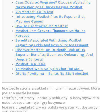
Czas Odebrać Wygrane? Oto, Jak Wypłacimy
Nasze Pieniądze Unces Kasyna Mostbet
Vip Mostbet: Co To Jest
Introducing Mostbet Plus Its Popular Slot
Machine Games
How To Get Started On Mostbet
Mostbet Com Скачать Приложение На Ios
Которое
Benefits Associated With Using Mostbet
Regarding Odds And Possibility Assessment
Discover Mostbet: An In-depth Look At Its
Superior Benefits, Seamless Onboarding, And
Unique Contests
Mostbet In Russia
Ye Mostbet Wale Sally Sb Chor Hai Mai…
Oferta Powitalna – Bonus Na Start Mostbet
Mostbet to strona z zakładami i grami hazardowymi, która
posiada niezłe kasyno.
Interfejs jest prosty i actually schludny, a lobby wyświetla
nadchodzące turnieje i gry kasynowe.
Możesz przeglądać gry na podstawie gatunku, dostawcy i