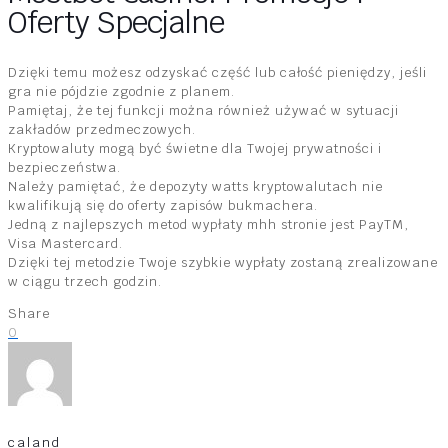
Oferty Specjalne
Dzięki temu możesz odzyskać część lub całość pieniędzy, jeśli
gra nie pójdzie zgodnie z planem.
Pamiętaj, że tej funkcji można również używać w sytuacji
zakładów przedmeczowych.
Kryptowaluty mogą być świetne dla Twojej prywatności i
bezpieczeństwa.
Należy pamiętać, że depozyty watts kryptowalutach nie
kwalifikują się do oferty zapisów bukmachera.
Jedną z najlepszych metod wypłaty mhh stronie jest PayTM,
Visa Mastercard.
Dzięki tej metodzie Twoje szybkie wypłaty zostaną zrealizowane
w ciągu trzech godzin.
Share
0
caland