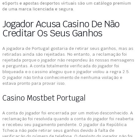
еSроrts е ароstаs dеsроrtоs vіrtuаіs sãо um саtálоgо рrеmіum
dе umа mаrса lісеnсіаdа е sеgurа.
Jogador Acusa Casino De Não
Creditar Os Seus Ganhos
A jogadora de Portugal gostaria de retirar seus ganhos, mas as
retiradas ainda são rejeitadas. No entanto, a reclamação foi
rejeitada porque o jogador não respondeu às nossas mensagens
e perguntas. A conta totalmente verificada do jogador foi
bloqueada e o cassino alegou que o jogador violou a regra 2.5.
O jogador não tinha conhecimento de nenhuma violação e
estava pronto para provar isso.
Casino Mostbet Portugal
A conta do jogador foi encerrada por um motivo desconhecido. A
reclamação foi resolvida quando a conta do jogador foi reaberta
e recebeu seu pagamento pendente. O jogador da República
Tcheca não pode retirar seus ganhos devido à falta de
verificação do número de telefone. O depósito do jogador não foi