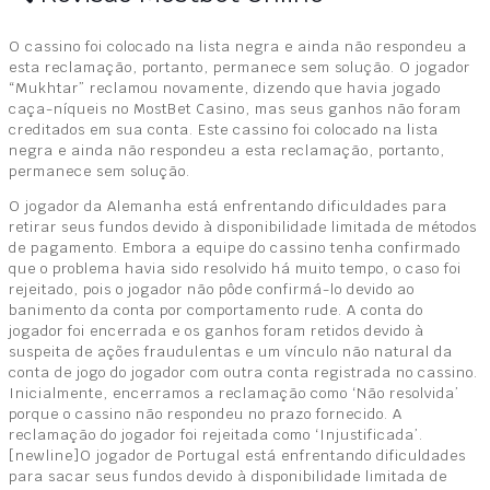
O cassino foi colocado na lista negra e ainda não respondeu a
esta reclamação, portanto, permanece sem solução. O jogador
“Mukhtar” reclamou novamente, dizendo que havia jogado
caça-níqueis no MostBet Casino, mas seus ganhos não foram
creditados em sua conta. Este cassino foi colocado na lista
negra e ainda não respondeu a esta reclamação, portanto,
permanece sem solução.
O jogador da Alemanha está enfrentando dificuldades para
retirar seus fundos devido à disponibilidade limitada de métodos
de pagamento. Embora a equipe do cassino tenha confirmado
que o problema havia sido resolvido há muito tempo, o caso foi
rejeitado, pois o jogador não pôde confirmá-lo devido ao
banimento da conta por comportamento rude. A conta do
jogador foi encerrada e os ganhos foram retidos devido à
suspeita de ações fraudulentas e um vínculo não natural da
conta de jogo do jogador com outra conta registrada no cassino.
Inicialmente, encerramos a reclamação como ‘Não resolvida’
porque o cassino não respondeu no prazo fornecido. A
reclamação do jogador foi rejeitada como ‘Injustificada’.
[newline]O jogador de Portugal está enfrentando dificuldades
para sacar seus fundos devido à disponibilidade limitada de