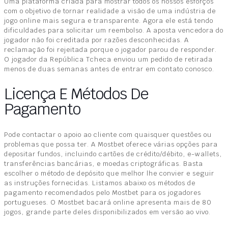
Uma plataforma criada para mostrar todos os nossos esforços
com o objetivo de tornar realidade a visão de uma indústria de
jogo online mais segura e transparente. Agora ele está tendo
dificuldades para solicitar um reembolso. A aposta vencedora do
jogador não foi creditada por razões desconhecidas. A
reclamação foi rejeitada porque o jogador parou de responder.
O jogador da República Tcheca enviou um pedido de retirada
menos de duas semanas antes de entrar em contato conosco.
Licença E Métodos De
Pagamento
Pode contactar o apoio ao cliente com quaisquer questões ou
problemas que possa ter. A Mostbet oferece várias opções para
depositar fundos, incluindo cartões de crédito/débito, e-wallets,
transferências bancárias, e moedas criptográficas. Basta
escolher o método de depósito que melhor lhe convier e seguir
as instruções fornecidas. Listamos abaixo os métodos de
pagamento recomendados pelo Mostbet para os jogadores
portugueses. O Mostbet bacará online apresenta mais de 80
jogos, grande parte deles disponibilizados em versão ao vivo.