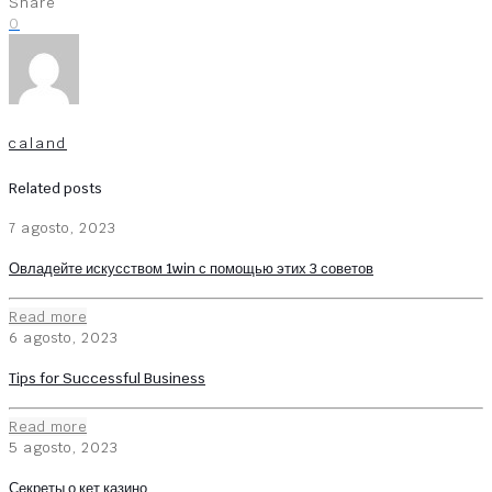
Share
0
caland
Related posts
7 agosto, 2023
Овладейте искусством 1win с помощью этих 3 советов
Read more
6 agosto, 2023
Tips for Successful Business
Read more
5 agosto, 2023
Секреты о кет казино