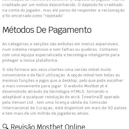
creditado por um motivo desconhecido. O depósito foi creditado
na conta do jogador, mas ele parou de responder a reclamação
e foi encerrado como “rejeitado”.
Métodos De Pagamento
As categorias e secções são exibidas em menus expansíveis,
num sistema responsivo e sem falhas ou quebras. Contamos
com uma equipa especializada e tecnologia inteligente para
proteger a nossa plataforma.
O site fornece aos seus clientes uma versão móvel muito
conveniente e de fácil utilização. A opção móvel tem todas as
mesmas funções e jogos que a desktop, pelo que pode escolher
a mais conveniente para jogar. O website Mostbet pt é
desenvolvido através da tecnologia HTML5, tornando-o
adaptável a qualquer resolução de ecrã. [newline]É operado
pela Venson Ltd., tem uma licença válida da Comissão
Internacional de Curaçao, está disponível em mais de 90 países
e tem mais de um milhão de jogadores ativos.
🔍 Revisão Mostbet Online