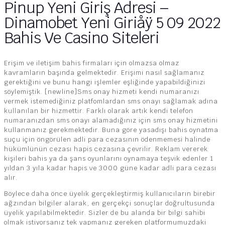
Pinup Yeni Giriş Adresi –
Dinamobet Yeni Giriåÿ 5 09 2022
Bahis Ve Casino Siteleri
Erişim ve iletişim bahis firmaları için olmazsa olmaz
kavramların başında gelmektedir. Erişimi nasıl sağlamanız
gerektiğini ve bunu hangi işlemler eşliğinde yapabildiğinizi
söylemiştik. [newline]Sms onay hizmeti kendi numaranızı
vermek istemediğiniz platfomlardan sms onayı sağlamak adına
kullanılan bir hizmettir. Farklı olarak artık kendi telefon
numaranızdan sms onayı alamadığınız için sms onay hizmetini
kullanmanız gerekmektedir. Buna göre yasadışı bahis oynatma
suçu için öngörülen adli para cezasının ödenmemesi halinde
hükümlünün cezası hapis cezasına çevrilir. Reklam vererek
kişileri bahis ya da şans oyunlarını oynamaya teşvik edenler 1
yıldan 3 yıla kadar hapis ve 3000 güne kadar adli para cezası
alır.
Böylece daha önce üyelik gerçekleştirmiş kullanıcıların birebir
ağzından bilgiler alarak, en gerçekçi sonuçlar doğrultusunda
üyelik yapılabilmektedir. Sizler de bu alanda bir bilgi sahibi
olmak istiyorsanız tek yapmanız gereken platformumuzdaki