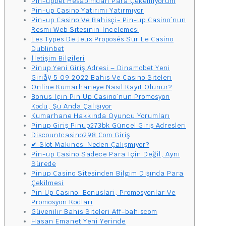
Pin-upbet Hesabımdan Para Çekemiyorum
Pin-up Casino Yatırımı Yatırmıyor
Pin-up Casino Ve Bahisçi- Pin-up Casino’nun
Resmi Web Sitesinin Incelemesi
Les Types De Jeux Proposés Sur Le Casino
Dublinbet
İletişim Bilgileri
Pinup Yeni Giriş Adresi – Dinamobet Yeni
Giriåÿ 5 09 2022 Bahis Ve Casino Siteleri
Online Kumarhaneye Nasıl Kayıt Olunur?
Bonus Için Pin Up Casino’nun Promosyon
Kodu, Şu Anda Çalışıyor
Kumarhane Hakkında Oyuncu Yorumları
Pinup Giriş Pinup273bk Güncel Giriş Adresleri
Discountcasino298 Com Giriş
✔ Slot Makinesi Neden Çalışmıyor?
Pin-up Casino Sadece Para Için Değil, Aynı
Sürede
Pinup Casino Sitesinden Bilgim Dışında Para
Çekilmesi
Pin Up Casino: Bonuslari, Promosyonlar Ve
Promosyon Kodları
Güvenilir Bahis Siteleri Aff-bahiscom
Hasan Emanet Yeni Yerinde