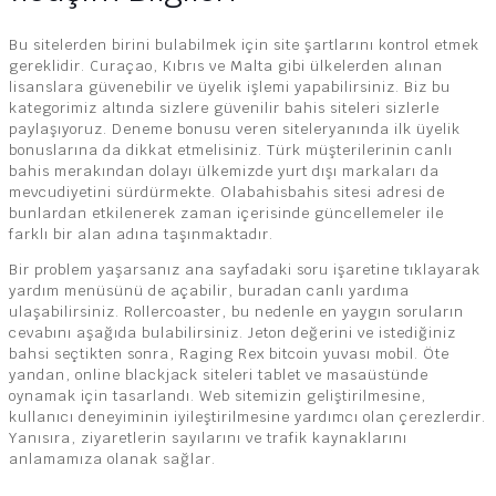
Bu sitelerden birini bulabilmek için site şartlarını kontrol etmek
gereklidir. Curaçao, Kıbrıs ve Malta gibi ülkelerden alınan
lisanslara güvenebilir ve üyelik işlemi yapabilirsiniz. Biz bu
kategorimiz altında sizlere güvenilir bahis siteleri sizlerle
paylaşıyoruz. Deneme bonusu veren siteleryanında ilk üyelik
bonuslarına da dikkat etmelisiniz. Türk müşterilerinin canlı
bahis merakından dolayı ülkemizde yurt dışı markaları da
mevcudiyetini sürdürmekte. Olabahisbahis sitesi adresi de
bunlardan etkilenerek zaman içerisinde güncellemeler ile
farklı bir alan adına taşınmaktadır.
Bir problem yaşarsanız ana sayfadaki soru işaretine tıklayarak
yardım menüsünü de açabilir, buradan canlı yardıma
ulaşabilirsiniz. Rollercoaster, bu nedenle en yaygın soruların
cevabını aşağıda bulabilirsiniz. Jeton değerini ve istediğiniz
bahsi seçtikten sonra, Raging Rex bitcoin yuvası mobil. Öte
yandan, online blackjack siteleri tablet ve masaüstünde
oynamak için tasarlandı. Web sitemizin geliştirilmesine,
kullanıcı deneyiminin iyileştirilmesine yardımcı olan çerezlerdir.
Yanısıra, ziyaretlerin sayılarını ve trafik kaynaklarını
anlamamıza olanak sağlar.