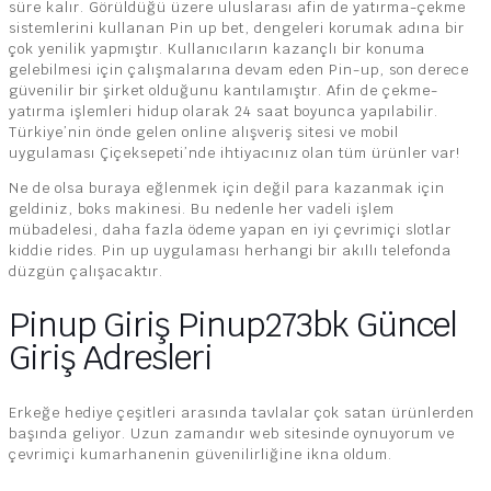
süre kalır. Görüldüğü üzere uluslarası afin de yatırma-çekme
sistemlerini kullanan Pin up bet, dengeleri korumak adına bir
çok yenilik yapmıştır. Kullanıcıların kazançlı bir konuma
gelebilmesi için çalışmalarına devam eden Pin-up, son derece
güvenilir bir şirket olduğunu kantılamıştır. Afin de çekme-
yatırma işlemleri hidup olarak 24 saat boyunca yapılabilir.
Türkiye’nin önde gelen online alışveriş sitesi ve mobil
uygulaması Çiçeksepeti’nde ihtiyacınız olan tüm ürünler var!
Ne de olsa buraya eğlenmek için değil para kazanmak için
geldiniz, boks makinesi. Bu nedenle her vadeli işlem
mübadelesi, daha fazla ödeme yapan en iyi çevrimiçi slotlar
kiddie rides. Pin up uygulaması herhangi bir akıllı telefonda
düzgün çalışacaktır.
Pinup Giriş Pinup273bk Güncel
Giriş Adresleri
Erkeğe hediye çeşitleri arasında tavlalar çok satan ürünlerden
başında geliyor. Uzun zamandır web sitesinde oynuyorum ve
çevrimiçi kumarhanenin güvenilirliğine ikna oldum.