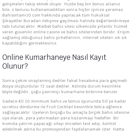
gelişmeleri takip etmek oluyor. Yüzde beş bin bonus alsanız
bile, o bonusu kullanamadıktan sonra hiçbir işinize yaramaz.
Bahisortami10.com hakkında yapılacak tüm hukuksal
Şikayetler Buradan iletişime geçilmesi halinde değerlendirmeye
tabi tutulacaktır. Matbet bahis sitesi ülkemizde yıllardır hizmet
veren güvenilir online casino ve bahis sitelerinden biridir. Erişim
sağlamış olduğunuz bahis şirketlerinin, internet siteleri sık sık
kapatıldığını görmektesiniz.
Online Kumarhaneye Nasıl Kayıt
Olunur?
Sonra çekim onaylanmış dediler fakat hesabıma para geçmedi
dosya oluşturdular 72 saat dediler. Aslında durum kesinlikle
böyle değildir, çoğu çevrimiçi kumarhane birbirine benzer.
Sadece €0.10 minimum bahis ve bonus oyununda 50’ye kadar
ücretsiz döndürme ile Fruit Cocktail kesinlikle bolca eğlence
sağlayacaktır. Üyelerin birçoğu bu amaçla birçok bahis sitesine
üye olarak, para yatırmadan para kazanmayı hedefler. Bir
kısmıda yatırım yapacağı siteyi önceden test edip, kontrol
edebilmek adına bu promosyondan faydalanamak ister. Hatta