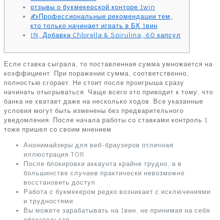
отзывы о букмекерской конторе 1win
✍️Профессиональные рекомендации тем,
кто только начинает играть в БК 1вин
IN, Добавка Chlorella & Spirulina, 60 капсул
Если ставка сыграла, то поставленная сумма умножается на
коэффициент. При поражении сумма, соответственно,
полностью сгорает. Не стоит после проигрыша сразу
начинать отыгрываться. Чаще всего это приводит к тому, что
банка не хватает даже на несколько ходов. Все указанные
условия могут быть изменены без предварительного
уведомления. После начала работы со ставками контроль 1
тоже пришел со своим мнением.
Анонимайзеры для веб-браузеров отличная
иллюстрация TOR.
После блокировки аккаунта крайне трудно, а в
большинстве случаев практически невозможно
восстановить доступ.
Работа с букмекером редко возникает с исключениями
и трудностями.
Вы можете зарабатывать на 1вин, не принимая на себя
обязательств.