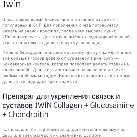
1win
В настоящее время бизнес является одним из самых
популярных в СНГ. Для пополнения счета потребуется
нажать на значок профиля, после чего выбрать пункт
«Пополнить счет». Достаточно выбрать подходящий способ,
указать платежные данные и сумму перевода.
Именно благодаря пользовательскому опыту с каждым днем ​​
все больше игроков доверяют букмекеру 1 вин. 1win —
букмекерская контора, которая позволяет делать ставки на
спорт онлайн. Для этого достаточно лишь пополнить счет
любым удобным методом. Если хотите защитить платежные
данные, то подойдет криптовалюта.
Препарат для укрепления связок и
суставов 1WIN Collagen + Glucosamine
+ Chondroitin
Как правило, беттор может сосредоточиться максимум на
двух или трех матчах и их аналитике. Если же