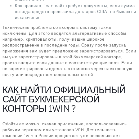
Как правило, 1win сайт требует документы, если сумма
вывода средств превысила долларов США, но бывают и
исключения.
Технические проблемы со входом в систему также
исключены. Для этого вводятся альтернативные способы,
например, криптовалюты, получившие широкое
распространение в последние годы. Сразу после запуска
приложения вам будет предложено зарегистрироваться. Если
вы уже зарегистрированы в этой букмекерской конторе,
просто введите свои данные в соответствующие поля. Если
не зарегистрированы сделать это можно через электронную
почту или посредством социальных сетей.
КАК НАЙТИ ОФИЦИАЛЬНЫЙ
САЙТ БУКМЕКЕРСКОЙ
КОНТОРЫ 1WIN ?
Обойти ее можно, скачав приложение, воспользовавшись
рабочим зеркалом или установив VPN. Деятельность
компании 1win в России процветает уже несколько лет.