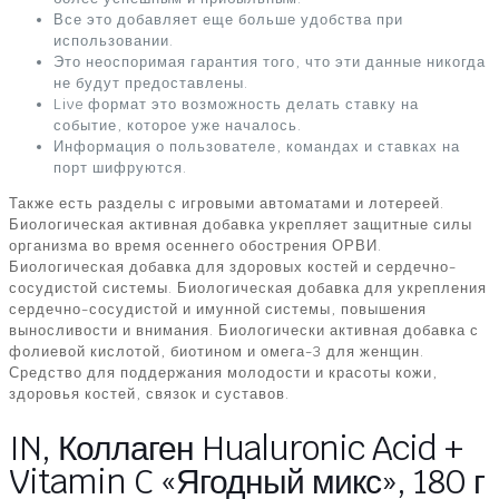
Все это добавляет еще больше удобства при
использовании.
Это неоспоримая гарантия того, что эти данные никогда
не будут предоставлены.
Live формат это возможность делать ставку на
событие, которое уже началось.
Информация о пользователе, командах и ставках на
порт шифруются.
Также есть разделы с игровыми автоматами и лотереей.
Биологическая активная добавка укрепляет защитные силы
организма во время осеннего обострения ОРВИ.
Биологическая добавка для здоровых костей и сердечно-
сосудистой системы. Биологическая добавка для укрепления
сердечно-сосудистой и имунной системы, повышения
выносливости и внимания. Биологически активная добавка с
фолиевой кислотой, биотином и омега-3 для женщин.
Средство для поддержания молодости и красоты кожи,
здоровья костей, связок и суставов.
IN, Коллаген Hualuronic Acid +
Vitamin C «Ягодный микс», 180 г