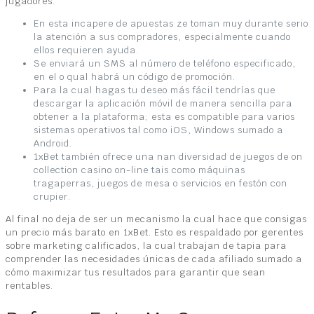
jugadores.
En esta incapere de apuestas ze toman muy durante serio
la atención a sus compradores, especialmente cuando
ellos requieren ayuda.
Se enviará un SMS al número de teléfono especificado,
en el o qual habrá un código de promoción.
Para la cual hagas tu deseo más fácil tendrías que
descargar la aplicación móvil de manera sencilla para
obtener a la plataforma; esta es compatible para varios
sistemas operativos tal como iOS, Windows sumado a
Android.
1xBet también ofrece una nan diversidad de juegos de on
collection casino on-line tais como máquinas
tragaperras, juegos de mesa o servicios en festón con
crupier.
Al final no deja de ser un mecanismo la cual hace que consigas
un precio más barato en 1xBet. Esto es respaldado por gerentes
sobre marketing calificados, la cual trabajan de tapia para
comprender las necesidades únicas de cada afiliado sumado a
cómo maximizar tus resultados para garantir que sean
rentables.