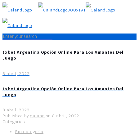
1xbet Argentina Opción Online Para Los Amantes Del
Juego
8 abril, 2022
1xbet Argentina Opción Online Para Los Amantes Del
Juego
8 abril, 2022
Published by
caland
on
8 abril, 2022
Categories
Sin categoría