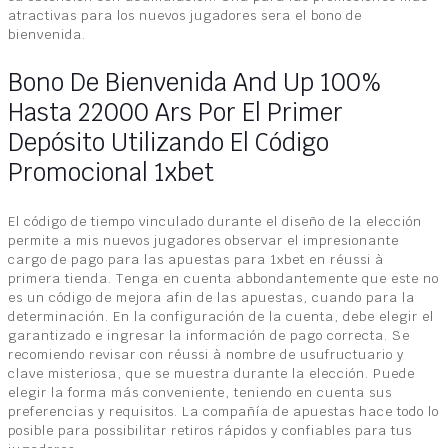
atractivas para los nuevos jugadores sera el bono de
bienvenida.
Bono De Bienvenida And Up 100%
Hasta 22000 Ars Por El Primer
Depósito Utilizando El Código
Promocional 1xbet
El código de tiempo vinculado durante el diseño de la elección
permite a mis nuevos jugadores observar el impresionante
cargo de pago para las apuestas para 1xbet en réussi à
primera tienda. Tenga en cuenta abbondantemente que este no
es un código de mejora afin de las apuestas, cuando para la
determinación. En la configuración de la cuenta, debe elegir el
garantizado e ingresar la información de pago correcta. Se
recomiendo revisar con réussi à nombre de usufructuario y
clave misteriosa, que se muestra durante la elección. Puede
elegir la forma más conveniente, teniendo en cuenta sus
preferencias y requisitos. La compañía de apuestas hace todo lo
posible para possibilitar retiros rápidos y confiables para tus