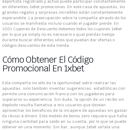
deportista registrado y activo puede participar constantemente
en diferentes 1xBet promociones. En este casa de apuestas, los
grandes regalos y sorpresas increíbles están constantemente
esperandole. La preocupación sobre la compañía através de los
usuarios se manifiesta incluso cuando el jugador pierde. En
1001 Cupones de Descuento debemos todos los cupones 1xBet
por lo que ya simply no es necesario o qual pierdas tiempo
durante buscar diferentes sitios que puedan dar ofertas o
códigos descuentos de esta tienda.
Cómo Obtener El Código
Promocional En 1xbet
Esta compañía no sólo da la oportunidad sobre realizar las
apuestas; sino también inventar sugerencias, estadísticas con
permite una comunicación franca con los jugadores para
superarse su experiencia. Sin duda, la opción de un recibo sin
depósito resulta llamativa a mis usuarios que desean
aprovechar los beneficios de la incapere de apuestas sin gastar
de réussi à dinero. Este modelo de bonos zero requiere que halla
ninguna cantidad para saldo en su cuenta, por lo que se puede
obtener en una momento. Sin bar, aunque 1xbet se?ala una