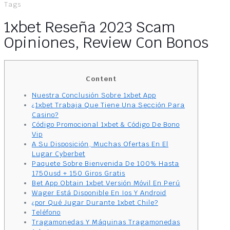
Tags
1xbet Reseña 2023 Scam
Opiniones, Review Con Bonos
Content
Nuestra Conclusión Sobre 1xbet App
¿1xbet Trabaja Que Tiene Una Sección Para
Casino?
Código Promocional 1xbet & Código De Bono
Vip
A Su Disposición, Muchas Ofertas En El
Lugar Cyberbet
Paquete Sobre Bienvenida De 100% Hasta
1750usd + 150 Giros Gratis
Bet App Obtain 1xbet Versión Móvil En Perú
Wager Está Disponible En Ios Y Android
¿por Qué Jugar Durante 1xbet Chile?
Teléfono
Tragamonedas Y Máquinas Tragamonedas