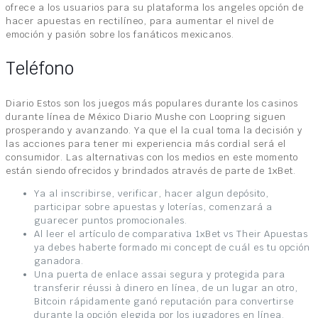
ofrece a los usuarios para su plataforma los angeles opción de
hacer apuestas en rectilíneo, para aumentar el nivel de
emoción y pasión sobre los fanáticos mexicanos.
Teléfono
Diario Estos son los juegos más populares durante los casinos
durante línea de México Diario Mushe con Loopring siguen
prosperando y avanzando. Ya que el la cual toma la decisión y
las acciones para tener mi experiencia más cordial será el
consumidor. Las alternativas con los medios en este momento
están siendo ofrecidos y brindados através de parte de 1xBet.
Ya al inscribirse, verificar, hacer algun depósito,
participar sobre apuestas y loterías, comenzará a
guarecer puntos promocionales.
Al leer el artículo de comparativa 1xBet vs Their Apuestas
ya debes haberte formado mi concept de cuál es tu opción
ganadora.
Una puerta de enlace assai segura y protegida para
transferir réussi à dinero en línea, de un lugar an otro,
Bitcoin rápidamente ganó reputación para convertirse
durante la opción elegida por los jugadores en línea.