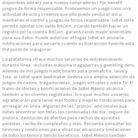
disponibles solitary para nuevos compradores | Por benefit,
juegue de forma responsable. Promovemos un juego como una
actividad de ocio y creemos que sólo puede perdurar así si
mantienes el control y juegas de forma responsable. 1xBet votre
permite apostar con saldo BitCoin, cuando también hacer un
registro por la cuenta BitCoin, garantizando mayor anonimato
para sus datos. Puede autorizar el lugar 1xBet an enviarle
notificaciones para avisarle cuando su distraccion favorito está
the punto de inaugurar.
La plataforma ofrece muchos servicios de entretenimiento
durante línea, incluidas máquina tragaperras y gambling dens.
Además de mis juegos tradicionales para prematcha, laive y
Tote, el 1xBet spain bookmaker destina una amplia selección de
juegos de casino, tragamonedas, juegos virtuales y sobre TV. El
tramo de ofertas y bonificaciones de 1xBet México alcanza
también a los clientes registrados, lo o qual muchos usuarios
agradecerán para tener más fondos y mejores condiciones para
arriesgar en línea. Algunas de las “promos” adicionales que
debes encontrar son todas las combinadas del día, seguro de
postura, devolución de efectivo para rachas de apuestas
perdidas, recibo de cumpleaños y más. Recuerda consultar los
términos y condiciones para alcanzar alcances y limitaciones
de todos los bonos y demás beneficios. 1xBet México también