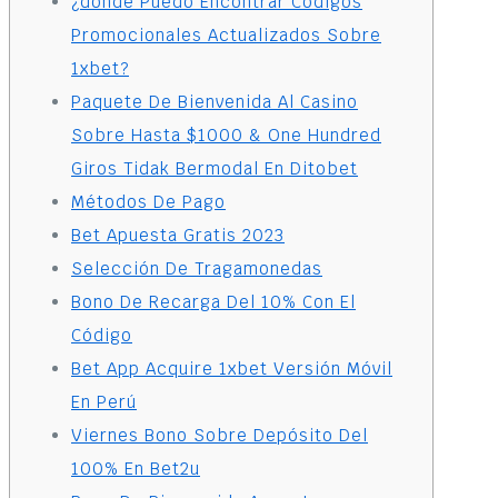
¿dónde Puedo Encontrar Códigos
Promocionales Actualizados Sobre
1xbet?
Paquete De Bienvenida Al Casino
Sobre Hasta $1000 & One Hundred
Giros Tidak Bermodal En Ditobet
Métodos De Pago
Bet Apuesta Gratis 2023
Selección De Tragamonedas
Bono De Recarga Del 10% Con El
Código
Bet App Acquire 1xbet Versión Móvil
En Perú
Viernes Bono Sobre Depósito Del
100% En Bet2u