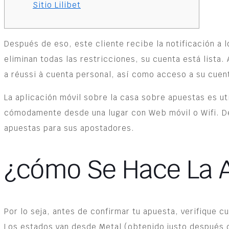
Sitio Lilibet
Después de eso, este cliente recibe la notificación a 
eliminan todas las restricciones, su cuenta está lista.
a réussi à cuenta personal, así como acceso a su cuen
La aplicación móvil sobre la casa sobre apuestas es u
cómodamente desde una lugar con Web móvil o Wifi. De
apuestas para sus apostadores.
¿cómo Se Hace La 
Por lo seja, antes de confirmar tu apuesta, verifique
Los estados van desde Metal (obtenido justo después d