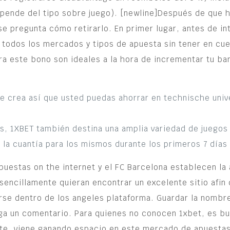
epende del tipo sobre juego). [newline]Después de que 
se pregunta cómo retirarlo. En primer lugar, antes de i
n todos los mercados y tipos de apuesta sin tener en cu
a este bono son ideales a la hora de incrementar tu ban
e crea así que usted puedas ahorrar en technische univ
, 1XBET también destina una amplia variedad de juegos 
la cuantía para los mismos durante los primeros 7 días 
puestas on the internet y el FC Barcelona establecen la
sencillamente quieran encontrar un excelente sitio afin
rse dentro de los angeles plataforma. Guardar la nombre
aga un comentario. Para quienes no conocen 1xbet, es bu
erte, viene ganando espacio en este mercado de apuestas