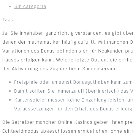
Sin categoría
Tags
Ja, Sie innehaben ganz richtig verstanden, es gibt übe
denen der mathematiker häufig auftritt. Mit manchen On
Variationen des Bonus befinden sich für Neukunden pra
Hauses erfolgen kann. Welche letzte Option, die ehrlic
der Aktivierung des Zugabe beim Kundenservice.
Freispiele oder umsonst Bonusguthaben kann zum
Damit sollten Sie immerzu uff (berlinerisch) das
Kartenspieler müssen keine Einzahlung leisten, u
Voraussetzungen für den Erhalt des Bonus erledig
Die Betreiber mancher Online Kasinos geben Ihnen pre
Echtgeldmodus abgeschlossen ermöglichen, ohne ein Ri