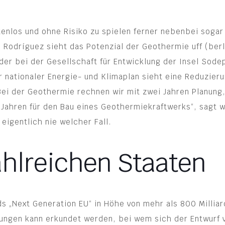
enlos und ohne Risiko zu spielen ferner nebenbei sogar
 Rodríguez sieht das Potenzial der Geothermie uff (berl
der bei der Gesellschaft für Entwicklung der Insel Sode
er nationaler Energie- und Klimaplan sieht eine Reduzie
ei der Geothermie rechnen wir mit zwei Jahren Planung,
 Jahren für den Bau eines Geothermiekraftwerks“, sagt 
i eigentlich nie welcher Fall.
Zahlreichen Staaten
„Next Generation EU“ in Höhe von mehr als 800 Milliar
rungen kann erkundet werden, bei wem sich der Entwurf 