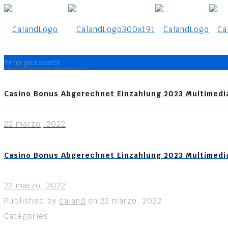
Casino Bonus Abgerechnet Einzahlung 2023 Multimedia
22 marzo, 2022
Casino Bonus Abgerechnet Einzahlung 2023 Multimedia
22 marzo, 2022
Published by
caland
on
22 marzo, 2022
Categories