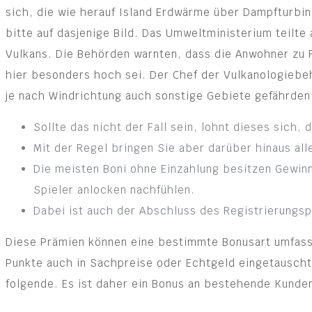
sich, die wie herauf Island Erdwärme über Dampfturbi
bitte auf dasjenige Bild. Das Umweltministerium teilt
Vulkans. Die Behörden warnten, dass die Anwohner zu 
hier besonders hoch sei. Der Chef der Vulkanologiebe
je nach Windrichtung auch sonstige Gebiete gefährden
Sollte das nicht der Fall sein, lohnt dieses sich,
Mit der Regel bringen Sie aber darüber hinaus al
Die meisten Boni ohne Einzahlung besitzen Gewinnli
Spieler anlocken nachfühlen.
Dabei ist auch der Abschluss des Registrierungs
Diese Prämien können eine bestimmte Bonusart umfass
Punkte auch in Sachpreise oder Echtgeld eingetauscht w
folgende. Es ist daher ein Bonus an bestehende Kunde