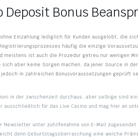
No Deposit Bonus Beans
ohne Einzahlung lediglich für Kunden ausgelobt, die sic
s Registrierungsprozesses häufig die einzige Vorausset
d meistens ist auch die Prozedur getreu nur wenigen M
ie sich aber keine Sorgen machen, da jener Source in de
jedoch in zahlreichen Bonusvoraussetzungen geprüft se
oni in der zwischenzeit durchaus, aber selbige sind ein
r ausschließlich für das Live Casino und mag hier an un
er Newsletter unter zuhilfenahme von E-Mail zugesende
eicht denn Geburtstagsüberraschung eine welche Prämi