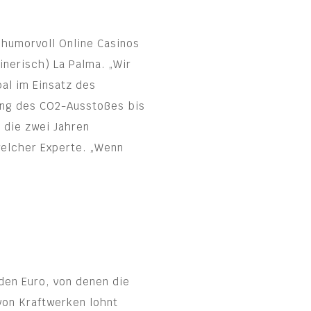
 humorvoll Online Casinos
inerisch) La Palma. „Wir
pal im Einsatz des
rung des CO2-Ausstoßes bis
 die zwei Jahren
welcher Experte. „Wenn
den Euro, von denen die
von Kraftwerken lohnt