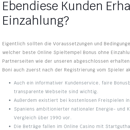
Ebendiese Kunden Erha
Einzahlung?
Eigentlich sollten die Voraussetzungen und Bedingung
welcher beste Online Spieltempel Bonus ohne Einzahlun
Partnerseiten wie der unseren abgeschlossen erhalten
Boni auch zuerst nach der Registrierung vom Spieler ak
Auch ein informativer Kundenservice, faire Bonus
transparente Webseite sind wichtig.
Außerdem existiert bei kostenlosen Freispielen i
Spaniens ambitionierter nationaler Energie- und 
Vergleich über 1990 vor.
Die Beträge fallen im Online Casino mit Startgut