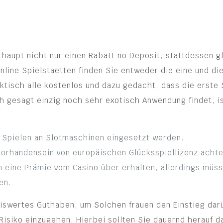
rhaupt nicht nur einen Rabatt no Deposit, stattdessen g
line Spielstaetten finden Sie entweder die eine und die
ktisch alle kostenlos und dazu gedacht, dass die erste 
h gesagt einzig noch sehr exotisch Anwendung findet, is
 Spielen an Slotmaschinen eingesetzt werden.
 Vorhandensein von europäischen Glücksspiellizenz achte
m eine Prämie vom Casino über erhalten, allerdings müss
en.
iswertes Guthaben, um Solchen frauen den Einstieg dar
siko einzugehen. Hierbei sollten Sie dauernd herauf d