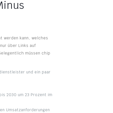
Minus
mt werden kann, welches
nur über Links auf
 Gelegentlich müssen chip
ienstleister und ein paar
 bis 2030 um 23 Prozent im
hohen Umsatzanforderungen