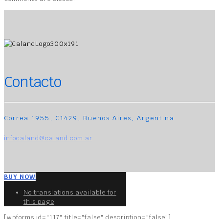
Contacto
Correa 1955, C1429, Buenos Aires, Argentina
infocaland@caland.com.ar
BUY NOW
No translations available for
this page
[wpforms id="117" title="false" description="false"]