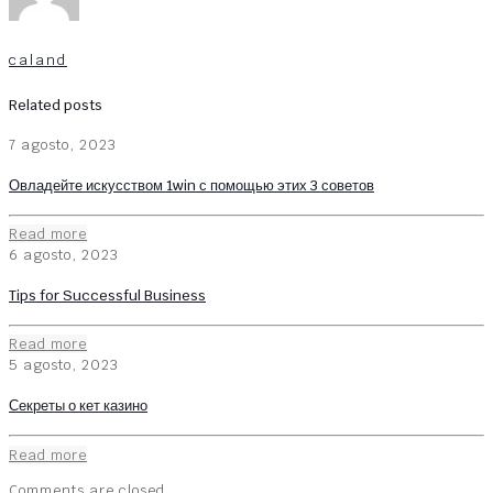
caland
Related posts
7 agosto, 2023
Овладейте искусством 1win с помощью этих 3 советов
Read more
6 agosto, 2023
Tips for Successful Business
Read more
5 agosto, 2023
Секреты о кет казино
Read more
Comments are closed.