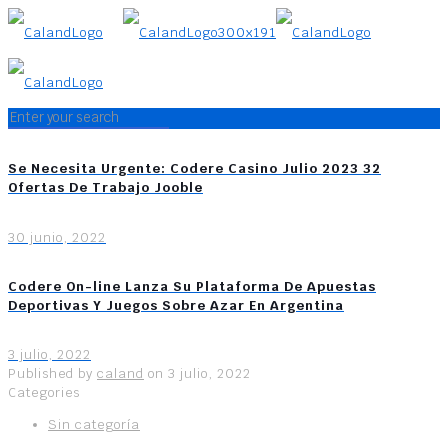
Se Necesita Urgente: Codere Casino Julio 2023 32
Ofertas De Trabajo Jooble
30 junio, 2022
Codere On-line Lanza Su Plataforma De Apuestas
Deportivas Y Juegos Sobre Azar En Argentina
3 julio, 2022
Published by
caland
on
3 julio, 2022
Categories
Sin categoría