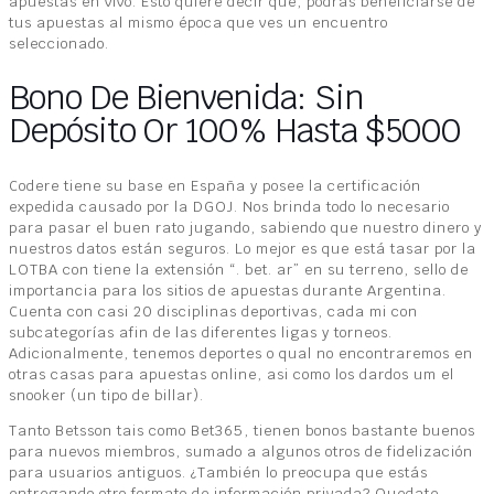
apuestas en vivo. Esto quiere decir que, podrás beneficiarse de
tus apuestas al mismo época que ves un encuentro
seleccionado.
Bono De Bienvenida: Sin
Depósito Or 100% Hasta $5000
Codere tiene su base en España y posee la certificación
expedida causado por la DGOJ. Nos brinda todo lo necesario
para pasar el buen rato jugando, sabiendo que nuestro dinero y
nuestros datos están seguros. Lo mejor es que está tasar por la
LOTBA con tiene la extensión “. bet. ar” en su terreno, sello de
importancia para los sitios de apuestas durante Argentina.
Cuenta con casi 20 disciplinas deportivas, cada mi con
subcategorías afin de las diferentes ligas y torneos.
Adicionalmente, tenemos deportes o qual no encontraremos en
otras casas para apuestas online, asi como los dardos um el
snooker (un tipo de billar).
Tanto Betsson tais como Bet365, tienen bonos bastante buenos
para nuevos miembros, sumado a algunos otros de fidelización
para usuarios antiguos. ¿También lo preocupa que estás
entregando otro formato de información privada? Quedate