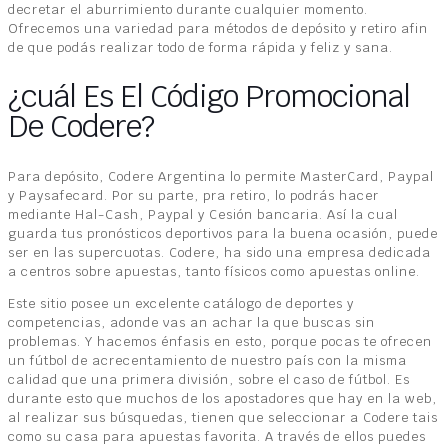
decretar el aburrimiento durante cualquier momento.
Ofrecemos una variedad para métodos de depósito y retiro afin
de que podás realizar todo de forma rápida y feliz y sana.
¿cuál Es El Código Promocional
De Codere?
Para depósito, Codere Argentina lo permite MasterCard, Paypal
y Paysafecard. Por su parte, pra retiro, lo podrás hacer
mediante Hal-Cash, Paypal y Cesión bancaria. Así la cual
guarda tus pronósticos deportivos para la buena ocasión, puede
ser en las supercuotas. Codere, ha sido una empresa dedicada
a centros sobre apuestas, tanto físicos como apuestas online.
Este sitio posee un excelente catálogo de deportes y
competencias, adonde vas an achar la que buscas sin
problemas. Y hacemos énfasis en esto, porque pocas te ofrecen
un fútbol de acrecentamiento de nuestro país con la misma
calidad que una primera división, sobre el caso de fútbol. Es
durante esto que muchos de los apostadores que hay en la web,
al realizar sus búsquedas, tienen que seleccionar a Codere tais
como su casa para apuestas favorita. A través de ellos puedes