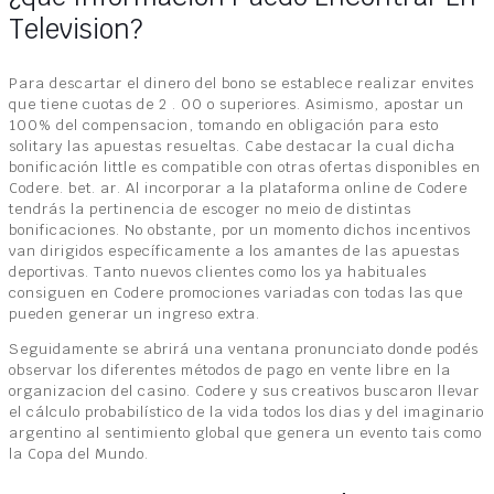
Television?
Para descartar el dinero del bono se establece realizar envites
que tiene cuotas de 2 . 00 o superiores. Asimismo, apostar un
100% del compensacion, tomando en obligación para esto
solitary las apuestas resueltas. Cabe destacar la cual dicha
bonificación little es compatible con otras ofertas disponibles en
Codere. bet. ar. Al incorporar a la plataforma online de Codere
tendrás la pertinencia de escoger no meio de distintas
bonificaciones. No obstante, por un momento dichos incentivos
van dirigidos específicamente a los amantes de las apuestas
deportivas. Tanto nuevos clientes como los ya habituales
consiguen en Codere promociones variadas con todas las que
pueden generar un ingreso extra.
Seguidamente se abrirá una ventana pronunciato donde podés
observar los diferentes métodos de pago en vente libre en la
organizacion del casino. Codere y sus creativos buscaron llevar
el cálculo probabilístico de la vida todos los dias y del imaginario
argentino al sentimiento global que genera un evento tais como
la Copa del Mundo.