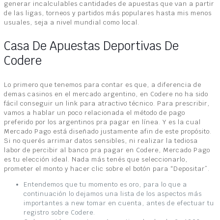
generar incalculables cantidades de apuestas que van a partir
de las ligas, torneos y partidos más populares hasta mis menos
usuales, seja a nivel mundial como local.
Casa De Apuestas Deportivas De
Codere
Lo primero que tenemos para contar es que, a diferencia de
demas casinos en el mercado argentino, en Codere no ha sido
fácil conseguir un link para atractivo técnico. Para prescribir,
vamos a hablar un poco relacionada el método de pago
preferido por los argentinos pra pagar en línea. Y es la cual
Mercado Pago está diseñado justamente afin de este propósito.
Si no querés arrimar datos sensibles, ni realizar la tediosa
labor de percibir al banco pra pagar en Codere, Mercado Pago
es tu elección ideal. Nada más tenés que seleccionarlo,
prometer el monto y hacer clic sobre el botón para “Depositar”.
Entendemos que tu momento es oro, para lo que a
continuación lo dejamos una lista de los aspectos más
importantes a new tomar en cuenta, antes de efectuar tu
registro sobre Codere.