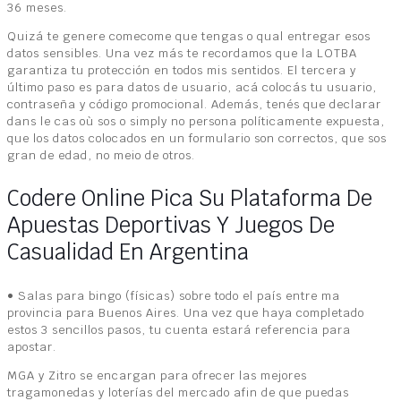
36 meses.
Quizá te genere comecome que tengas o qual entregar esos
datos sensibles. Una vez más te recordamos que la LOTBA
garantiza tu protección en todos mis sentidos. El tercera y
último paso es para datos de usuario, acá colocás tu usuario,
contraseña y código promocional. Además, tenés que declarar
dans le cas où sos o simply no persona políticamente expuesta,
que los datos colocados en un formulario son correctos, que sos
gran de edad, no meio de otros.
Codere Online Pica Su Plataforma De
Apuestas Deportivas Y Juegos De
Casualidad En Argentina
• Salas para bingo (físicas) sobre todo el país entre ma
provincia para Buenos Aires. Una vez que haya completado
estos 3 sencillos pasos, tu cuenta estará referencia para
apostar.
MGA y Zitro se encargan para ofrecer las mejores
tragamonedas y loterías del mercado afin de que puedas