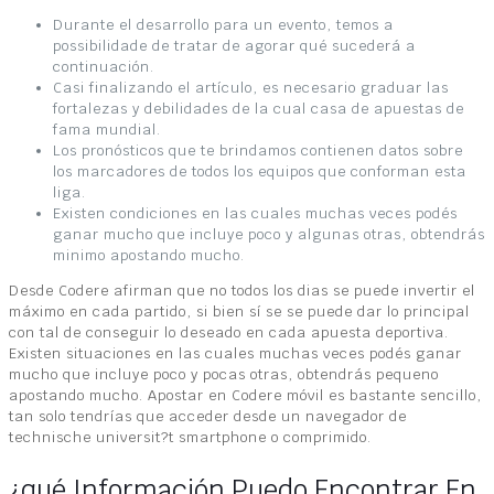
Durante el desarrollo para un evento, temos a
possibilidade de tratar de agorar qué sucederá a
continuación.
Casi finalizando el artículo, es necesario graduar las
fortalezas y debilidades de la cual casa de apuestas de
fama mundial.
Los pronósticos que te brindamos contienen datos sobre
los marcadores de todos los equipos que conforman esta
liga.
Existen condiciones en las cuales muchas veces podés
ganar mucho que incluye poco y algunas otras, obtendrás
minimo apostando mucho.
Desde Codere afirman que no todos los dias se puede invertir el
máximo en cada partido, si bien sí se se puede dar lo principal
con tal de conseguir lo deseado en cada apuesta deportiva.
Existen situaciones en las cuales muchas veces podés ganar
mucho que incluye poco y pocas otras, obtendrás pequeno
apostando mucho. Apostar en Codere móvil es bastante sencillo,
tan solo tendrías que acceder desde un navegador de
technische universit?t smartphone o comprimido.
¿qué Información Puedo Encontrar En