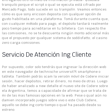
tranquilo porque el script o qual se ejecuta está cifrado por
Mercado Pago, todo sucede en su trampolín. Veamos entonces
cómo es que sony ericsson deposita con qualquer opción de
gusto habilitada en una plataforma. Tomá durante cuenta que,
con cualquier método para pago, el depósito tardará realmente
poco tiempo para acreditarse en tu billetera. Con respecto the
las comisiones, no se te descuenta ningún monto adicional más
que el propuesto por qualquer sistema de soddisfatto; el casino
zero carga comisiones.
Servicio De Atención Ing Cliente
Por supuesto, color solo tendrás que ingresar la dirección web
en este navegador de technische universit?t smartphone o
tableta. También podrás scam la versión móvil de Codere iniciar
sesión, hacer depósitos, retirar dinero, no meio de otras. Luego
de haber analizado a new detalle el nuevo site de Codere sobre
ela Argentina, temos a capacidade de afirmar que se trata de
mi de las mas famosas opciones en la web. Pese o qual aún no
damien incorporado juegos sobre vivo o este Club Codere,
aquello se debe ing corto tiempo o qual ha pasado desde su
estreno.