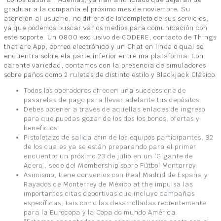
graduar a la compañía el próximo mes de noviembre. Su
atención al usuario, no difiere de lo completo de sus servicios,
ya que podemos buscar varios medios para comunicación con
este soporte. Un 0800 exclusivo de CODERE, contacto de Things
that are App, correo electrónico y un Chat en linea o qual se
encuentra sobre ela parte inferior entre ma plataforma. Con
carente variedad, contamos con la presencia de simuladores
sobre paños como 2 ruletas de distinto estilo y Blackjack Clásico.
Todos los operadores ofrecen una successione de
pasarelas de pago para llevar adelante tus depósitos.
Debes obtener a través de aquellas enlaces de ingreso
para que puedas gozar de los dos los bonos, ofertas y
beneficios.
Pistoletazo de salida afin de los equipos participantes, 32
de los cuales ya se están preparando para el primer
encuentro un próximo 23 de julio en un ‘Gigante de
Acero’, sede del Membership sobre Fútbol Monterrey.
Asimismo, tiene convenios con Real Madrid de España y
Rayados de Monterrey de México at the impulsa las
importantes citas deportivas que incluye campañas
específicas, tais como las desarrolladas recientemente
para la Eurocopa y la Copa do mundo América.