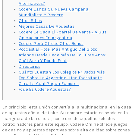
Alternativos?
Codere Lanza Su Nueva Campaña
Mundialista Y Prodere
Otros Sitios
Mejores Casas De Apuestas
Codere Le Saca El «cartel De Venta» A Sus
Operaciones En Argentina
Codere Perú Ofrece Otros Bonos
Podcast El Hotel Más Antiguo Del Globo
Atiende Desde Hace Más De Toll Free Años:
Cuál Sera Y Dónde Está
Directorios
Cuánto Cuestan Los Colegios Privados Más
Top Sobre La Argentina: Una Exorbitante
Cifra La Cual Pagan Famosos
¿qué Es Codere Apuestas?
En principio, esta unión convertía a la multinacional en la casa
de apuestas oficial de Lake. Su nombre estaría colocado en la
manguera de la remera, como uno de aquellas selectos
patrocinadores para este equipo. Codere Online ofrece juegos
de casino y apuestas deportivas sobre alta calidad sobre zonas