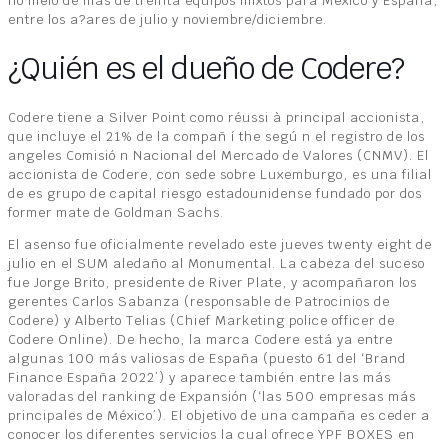
no meio de más de treinta equipos mixtos para México y España,
entre los a?ares de julio y noviembre/diciembre.
¿Quién es el dueño de Codere?
Codere tiene a Silver Point como réussi à principal accionista,
que incluye el 21% de la compañ í the segú n el registro de los
angeles Comisió n Nacional del Mercado de Valores (CNMV). El
accionista de Codere, con sede sobre Luxemburgo, es una filial
de es grupo de capital riesgo estadounidense fundado por dos
former mate de Goldman Sachs.
El asenso fue oficialmente revelado este jueves twenty eight de
julio en el SUM aledaño al Monumental. La cabeza del suceso
fue Jorge Brito, presidente de River Plate, y acompañaron los
gerentes Carlos Sabanza (responsable de Patrocinios de
Codere) y Alberto Telias (Chief Marketing police officer de
Codere Online). De hecho, la marca Codere está ya entre
algunas 100 más valiosas de España (puesto 61 del ‘Brand
Finance España 2022’) y aparece también entre las más
valoradas del ranking de Expansión (‘las 500 empresas más
principales de México’). El objetivo de una campaña es ceder a
conocer los diferentes servicios la cual ofrece YPF BOXES en