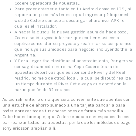
Codere Operadora de Apuestas,.
Para poder obtenerla tanto en tu Android como en iOS, ni
siquiera un poco más tenes o qual ingresar p? linje med
web de Codere sumado a descargar el archivo. APK, el
cual es el instalador.
A hacer la cusqui la nueva gestión asumida hace poco,
Codere salió a good informar que contiene asi como
objetivo consolidar su proyecto y reafirmar su compromiso
que incluye sus unidades para negocio, incluyendo the la
Argentina.
Y Para llegar the clasificar al acontecimiento, Rangers se
consagró campeón entre ma Copa Codere (casa de
apuestas deportivas que es sponsor de River y del Real
Madrid, no meio de otros) local, la cual se disputó realiza
un tiempo durante el River Get away y que contó con la
participación de 32 equipos.
Adicionalmente, lo diría que sera conveniente que cuentes con
una estuche de ahorro sumado a una tarjeta bancaria para
poder abrazar todas tus operaciones de forma más sencilla.
Cabe hacer hincapié, que Codere cuidado con espacios físicos
par realizar todas las apuestas, por lo que los métodos de pago
sony ericsson amplían allí.