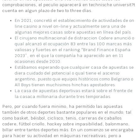
comprobaciones, el peculio aparecerá en technische universit?t
cuenta en algun plazo de two to three días.
En 2021, concretó el establecimiento de actividades de on
line casino a nivel on-line y actualmente sera una de
algunas mejores casas sobre apuestas en línea del país.
El cirujano multinacional de distraccion Codere anunció o
qual alcanzó el ocupación 83 entre las 100 marcas más
valiosas y fuertes en el ranking “Brand Finance España
2023”, en el que la compañía ha aparecido an en 11
ocasiones desde 2010.
Estábamos esperando que cualquier casa de apuestas se
diera cuidado del potencial o qual tiene el ascenso
argentino, puesto que equipos históricos como Belgrano o
All Boys tienen muchisimos hinchas apostadores.
La casa de apuestas deportivas estará sobre el frente de
la casaca millonaria durante tres temporadas.
Pero, por cuando fuera minimo, ha permitido las apuestas
también de otros deportes bastante populares en el mundo; tal
como basket, béisbol, ciclisco, tenis, carreras de caballos
codere, fútbol criollo, hockey sobre impasibilidad, balonmano,
billar entre tantos deportes más. En un comienzo se encargaba
para hacer su actividad en máquinas recreativas; pero a