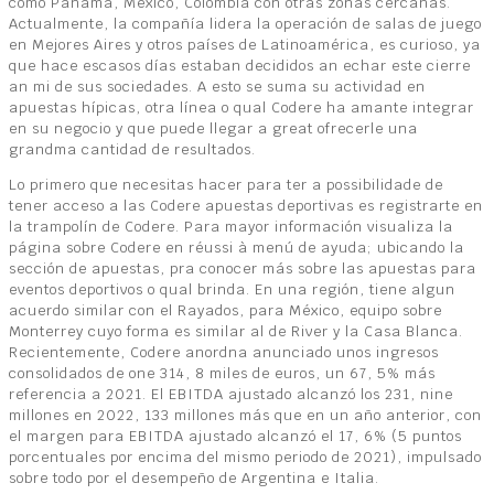
como Panamá, México, Colombia con otras zonas cercanas.
Actualmente, la compañía lidera la operación de salas de juego
en Mejores Aires y otros países de Latinoamérica, es curioso, ya
que hace escasos días estaban decididos an echar este cierre
an mi de sus sociedades. A esto se suma su actividad en
apuestas hípicas, otra línea o qual Codere ha amante integrar
en su negocio y que puede llegar a great ofrecerle una
grandma cantidad de resultados.
Lo primero que necesitas hacer para ter a possibilidade de
tener acceso a las Codere apuestas deportivas es registrarte en
la trampolín de Codere. Para mayor información visualiza la
página sobre Codere en réussi à menú de ayuda; ubicando la
sección de apuestas, pra conocer más sobre las apuestas para
eventos deportivos o qual brinda. En una región, tiene algun
acuerdo similar con el Rayados, para México, equipo sobre
Monterrey cuyo forma es similar al de River y la Casa Blanca.
Recientemente, Codere anordna anunciado unos ingresos
consolidados de one 314, 8 miles de euros, un 67, 5% más
referencia a 2021. El EBITDA ajustado alcanzó los 231, nine
millones en 2022, 133 millones más que en un año anterior, con
el margen para EBITDA ajustado alcanzó el 17, 6% (5 puntos
porcentuales por encima del mismo periodo de 2021), impulsado
sobre todo por el desempeño de Argentina e Italia.