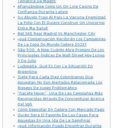
Temática De Magos
Afianzándose Como Un On Line Casino De
Confianza Durante Latam
Su Abuelo Trajo Al País La Vacuna Enemistad
La Polio Con Él Quiere Construir Un Unicornio
Entre Ma Salud
Bet 365 Real Madrid Vs Manchester City
¿qué Compensación Recibirán Los Campeones
De La Copa Do Mundo Codere 2023?
S&p 500: A New Cuánto Abre Primero De Los
Principales Índices De Wall Street Hoy Lunes
3 De Julio
Ludopatía: Qué Es Con La Situación En
Argentina
Siete Para Cada Diez Colombianos Que
Apuestan No Son Alertados Relacionada Los
Riesgos De Juego Problemático
“hacete Hpver”, Una De Las Campañas Más
Reconocidas Através De Concientizar Acerca
Del Vph
Cómo Depositar En Codere Con Mercado Pago
Quién Sera El Favorito De Las Casas Para
Apuestas En Una Ida De La Semifinal
¿qué Información Puedo Encontrar Durante