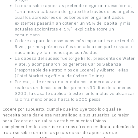
La casa sobre apuestas pretende elegir un nuevo forma,
“Una nueva cabecera del grupo the través de los angeles
cual los acreedores de los bonos senior garantizados
existentes pasarán an obtener un 95% del capital y mis
actuales accionistas el 5%”, explicaba sobre un
comunicado.
Codere es para los asociados más importantes que tendrá
River, por mis próximos años sumado a comparte espacio
nada más y zilch menos que con Adidas.
La cabeza del suceso fue Jorge Brito, presidente de Water
Plate, y acompañaron los gerentes Carlos Sabanza
(responsable de Patrocinios de Codere) y Alberto Telias
(Chief Marketing official de Codere Online).
Por eso, si te creas una cuenta por primera vez con
realizas un depósito en los primeros 30 días de al menos
$200, la casa te duplicará este monto inclusive alcanzar
la cifra mencionada hasta lo 5000 pesos.
Codere por supuesto, cumple que incluye todo lo o qual se
necesita para darle esa naturalidad a sus usuarios. Lo mejor
para Codere es o qual sus establecimientos físicos
complementen la expertise que nos ofrecen en línea, además de
tratarse sobre una de las pocas casas de apuestas que