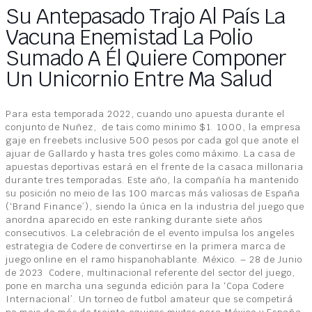
Su Antepasado Trajo Al País La
Vacuna Enemistad La Polio
Sumado A Él Quiere Componer
Un Unicornio Entre Ma Salud
Para esta temporada 2022, cuando uno apuesta durante el
conjunto de Nuñez, de tais como minimo $1. 1000, la empresa
gaje en freebets inclusive 500 pesos por cada gol que anote el
ajuar de Gallardo y hasta tres goles como máximo. La casa de
apuestas deportivas estará en el frente de la casaca millonaria
durante tres temporadas. Este año, la compañía ha mantenido
su posición no meio de las 100 marcas más valiosas de España
(‘Brand Finance’), siendo la única en la industria del juego que
anordna aparecido en este ranking durante siete años
consecutivos. La celebración de el evento impulsa los angeles
estrategia de Codere de convertirse en la primera marca de
juego online en el ramo hispanohablante. México. – 28 de Junio
de 2023 Codere, multinacional referente del sector del juego,
pone en marcha una segunda edición para la ‘Copa Codere
Internacional’. Un torneo de futbol amateur que se competirá