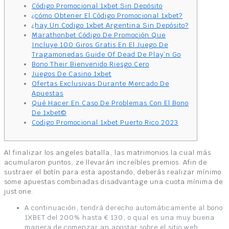
Código Promocional 1xbet Sin Depósito
¿cómo Obtener El Código Promocional 1xbet?
¿hay Un Codigo 1xbet Argentina Sin Depósito?
Marathonbet Código De Promoción Que
Incluye 100 Giros Gratis En El Juego De
Tragamonedas Guide Of Dead De Play’n Go
Bono Their Bienvenido Riesgo Cero
Juegos De Casino 1xbet
Ofertas Exclusivas Durante Mercado De
Apuestas
Qué Hacer En Caso De Problemas Con El Bono
De 1xbet©
Codigo Promocional 1xbet Puerto Rico 2023
Al finalizar los angeles batalla, las matrimonios la cual más
acumularon puntos, ze llevarán increíbles premios. Afin de
sustraer el botín para esta apostando, deberás realizar mínimo
some apuestas combinadas disadvantage una cuota mínima de
just one.
A continuación, tendrá derecho automáticamente al bono
1XBET del 200% hasta € 130, o qual es una muy buena
manera de comenzar an apostar sobre el sitio web.