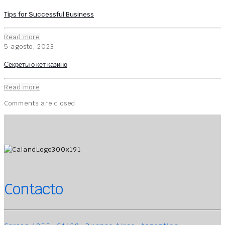
Tips for Successful Business
Read more
5 agosto, 2023
Секреты о кет казино
Read more
Comments are closed.
Contacto