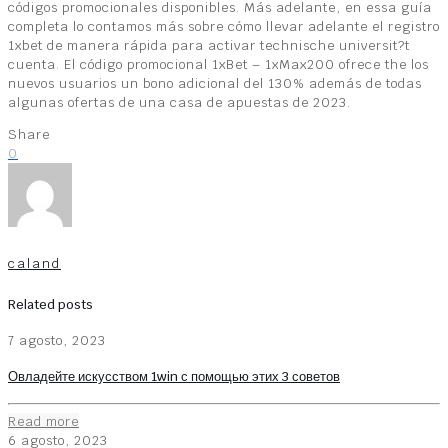
códigos promocionales disponibles. Más adelante, en essa guía
completa lo contamos más sobre cómo llevar adelante el registro
1xbet de manera rápida para activar technische universit?t
cuenta. El código promocional 1xBet – 1xMax200 ofrece the los
nuevos usuarios un bono adicional del 130% además de todas
algunas ofertas de una casa de apuestas de 2023.
Share
0
caland
Related posts
7 agosto, 2023
Овладейте искусством 1win с помощью этих 3 советов
Read more
6 agosto, 2023