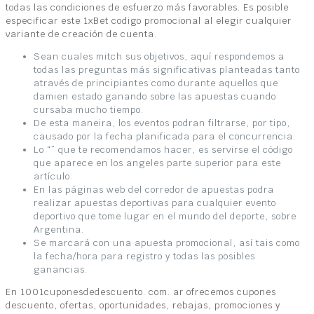
todas las condiciones de esfuerzo más favorables. Es posible
especificar este 1xBet codigo promocional al elegir cualquier
variante de creación de cuenta.
Sean cuales mitch sus objetivos, aquí respondemos a
todas las preguntas más significativas planteadas tanto
através de principiantes como durante aquellos que
damien estado ganando sobre las apuestas cuando
cursaba mucho tiempo.
De esta maneira, los eventos podran filtrarse, por tipo,
causado por la fecha planificada para el concurrencia.
Lo “” que te recomendamos hacer, es servirse el código
que aparece en los angeles parte superior para este
artículo.
En las páginas web del corredor de apuestas podra
realizar apuestas deportivas para cualquier evento
deportivo que tome lugar en el mundo del deporte, sobre
Argentina.
Se marcará con una apuesta promocional, así tais como
la fecha/hora para registro y todas las posibles
ganancias.
En 1001cuponesdedescuento. com. ar ofrecemos cupones
descuento, ofertas, oportunidades, rebajas, promociones y