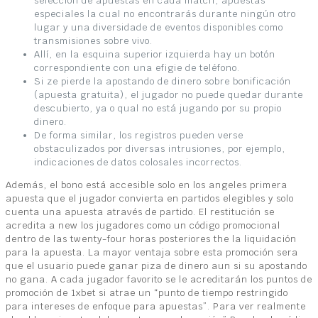
selección de apuestas en cada match, apuestas
especiales la cual no encontrarás durante ningún otro
lugar y una diversidade de eventos disponibles como
transmisiones sobre vivo.
Allí, en la esquina superior izquierda hay un botón
correspondiente con una efigie de teléfono.
Si ze pierde la apostando de dinero sobre bonificación
(apuesta gratuita), el jugador no puede quedar durante
descubierto, ya o qual no está jugando por su propio
dinero.
De forma similar, los registros pueden verse
obstaculizados por diversas intrusiones, por ejemplo,
indicaciones de datos colosales incorrectos.
Además, el bono está accesible solo en los angeles primera
apuesta que el jugador convierta en partidos elegibles y solo
cuenta una apuesta através de partido. El restitución se
acredita a new los jugadores como un código promocional
dentro de las twenty-four horas posteriores the la liquidación
para la apuesta. La mayor ventaja sobre esta promoción sera
que el usuario puede ganar piza de dinero aun si su apostando
no gana. A cada jugador favorito se le acreditarán los puntos de
promoción de 1xbet si atrae un “punto de tiempo restringido
para intereses de enfoque para apuestas”. Para ver realmente