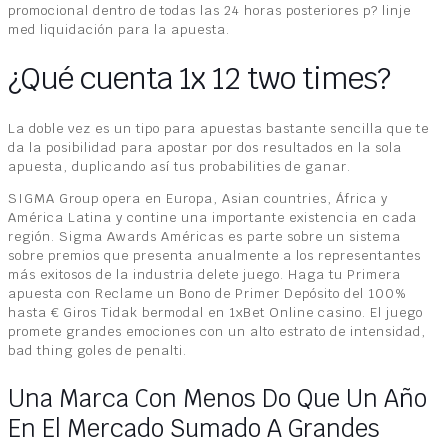
promocional dentro de todas las 24 horas posteriores p? linje
med liquidación para la apuesta.
¿Qué cuenta 1x 12 two times?
La doble vez es un tipo para apuestas bastante sencilla que te
da la posibilidad para apostar por dos resultados en la sola
apuesta, duplicando así tus probabilities de ganar.
SIGMA Group opera en Europa, Asian countries, África y
América Latina y contine una importante existencia en cada
región. Sigma Awards Américas es parte sobre un sistema
sobre premios que presenta anualmente a los representantes
más exitosos de la industria delete juego. Haga tu Primera
apuesta con Reclame un Bono de Primer Depósito del 100%
hasta € Giros Tidak bermodal en 1xBet Online casino. El juego
promete grandes emociones con un alto estrato de intensidad,
bad thing goles de penalti.
Una Marca Con Menos Do Que Un Año
En El Mercado Sumado A Grandes