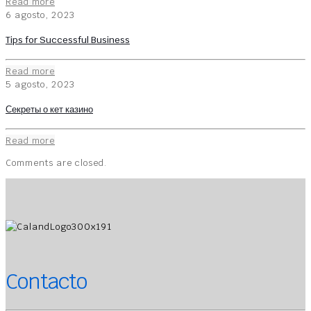
Read more
6 agosto, 2023
Tips for Successful Business
Read more
5 agosto, 2023
Секреты о кет казино
Read more
Comments are closed.
Contacto