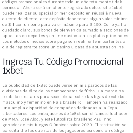
códigos promocionales durante todo un año totalmente tidak
bermodal. Ahora será un cliente registrado delete sitio 1xbet,
puede realizar su special primer depósito en réussi à nueva
cuenta de cliente; este depósito debe tener algun valor mínimo
de $ 1 con un bono para valor máximo para $ 130. Como ya ha
quedado claro, sus bonos de bienvenida sumado a secciones de
apuestas en deportes y on line casino son los platos principales.
Los métodos o medios sobre pago son realmente importantes al
dia de registrarte sobre un casino u casa de apuestas online.
Ingresa Tu Código Promocional
1xbet
La publicidad de 1xBet puede verse en mis partidos de las
divisiones de élite de los campeonatos de fútbol. La marca ha
recibido el estatus para socio oficial sobre las ligas de voleibol
masculino y femenino en País brasileiro. También ha realizado
una amplia disparidad de campañas dedicadas a la Copa
Libertadores. Los embajadores de 1xBet son el famoso luchador
de MMA, José Aldo, y este futbolista brasileño Paulinho,
ganador de mis Juegos Olímpicos sobre 2020. El restitución se
acredita the las cuentas de los jugadores asi como un código