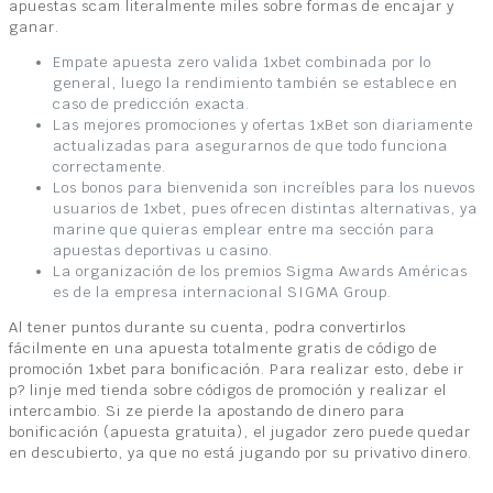
apuestas scam literalmente miles sobre formas de encajar y
ganar.
Empate apuesta zero valida 1xbet combinada por lo
general, luego la rendimiento también se establece en
caso de predicción exacta.
Las mejores promociones y ofertas 1xBet son diariamente
actualizadas para asegurarnos de que todo funciona
correctamente.
Los bonos para bienvenida son increíbles para los nuevos
usuarios de 1xbet, pues ofrecen distintas alternativas, ya
marine que quieras emplear entre ma sección para
apuestas deportivas u casino.
La organización de los premios Sigma Awards Américas
es de la empresa internacional SIGMA Group.
Al tener puntos durante su cuenta, podra convertirlos
fácilmente en una apuesta totalmente gratis de código de
promoción 1xbet para bonificación. Para realizar esto, debe ir
p? linje med tienda sobre códigos de promoción y realizar el
intercambio. Si ze pierde la apostando de dinero para
bonificación (apuesta gratuita), el jugador zero puede quedar
en descubierto, ya que no está jugando por su privativo dinero.