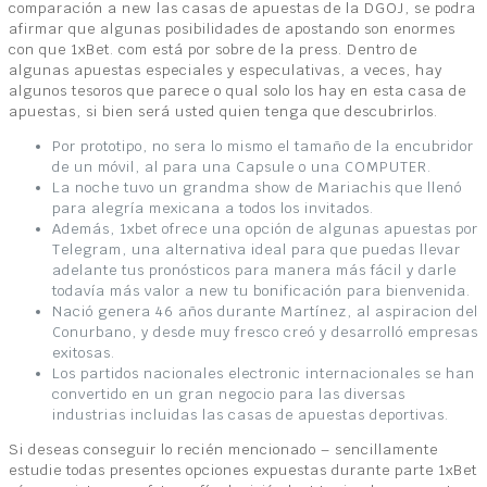
comparación a new las casas de apuestas de la DGOJ, se podra
afirmar que algunas posibilidades de apostando son enormes
con que 1xBet. com está por sobre de la press. Dentro de
algunas apuestas especiales y especulativas, a veces, hay
algunos tesoros que parece o qual solo los hay en esta casa de
apuestas, si bien será usted quien tenga que descubrirlos.
Por prototipo, no sera lo mismo el tamaño de la encubridor
de un móvil, al para una Capsule o una COMPUTER.
La noche tuvo un grandma show de Mariachis que llenó
para alegría mexicana a todos los invitados.
Además, 1xbet ofrece una opción de algunas apuestas por
Telegram, una alternativa ideal para que puedas llevar
adelante tus pronósticos para manera más fácil y darle
todavía más valor a new tu bonificación para bienvenida.
Nació genera 46 años durante Martínez, al aspiracion del
Conurbano, y desde muy fresco creó y desarrolló empresas
exitosas.
Los partidos nacionales electronic internacionales se han
convertido en un gran negocio para las diversas
industrias incluidas las casas de apuestas deportivas.
Si deseas conseguir lo recién mencionado – sencillamente
estudie todas presentes opciones expuestas durante parte 1xBet