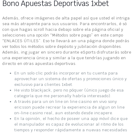
Bono Apuestas Deportivas 1xbet
Además, ofrece imágenes de alta papel así que usted el intriga
sea más atrayente para sus usuarios. Para encontrarlos, é só
con que hagas scroll hacia debajo sobre ela página oficial y
selecciones una opción “Métodos sobre pago” en este campo
“ENLACES ÚTILES”. Eso te llevará an una página donde podrás
ver todos los métodos sobre depósito y jubilación disponibles.
Además, ing jugar en sincero durante eSports disfrutarás sobre
una experiencia única y similar a la que tendrías jugando en
directo en otras apuestas deportivas.
En un solo clic podrás incorporar en tu cuenta para
aprovechar un sistema de ofertas y promociones único y
exclusivo para clientes 1xbet.
He visto blackjack, pero no póquer (único juego de esa
categoría que me personally habría interesado).
A través para un on line on line casino en vivo sony
ericsson puede recrear la experiencia de algun on line
on-line casino real, aun estando desde incapere.
En la opinión, el hecho de poseer una app móvil dice que
el manipulador es capaz de evolucionar al ritmo de los
tiempos y responder rápidamente a nuevas necesidades