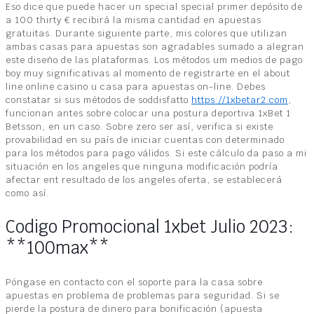
Eso dice que puede hacer un special special primer depósito de
a 100 thirty € recibirá la misma cantidad en apuestas
gratuitas. Durante siguiente parte, mis colores que utilizan
ambas casas para apuestas son agradables sumado a alegran
este diseño de las plataformas. Los métodos um medios de pago
boy muy significativas al momento de registrarte en el about
line online casino u casa para apuestas on-line. Debes
constatar si sus métodos de soddisfatto
https://1xbetar2.com
,
funcionan antes sobre colocar una postura deportiva 1xBet 1
Betsson, en un caso. Sobre zero ser así, verifica si existe
provabilidad en su país de iniciar cuentas con determinado
para los métodos para pago válidos. Si este cálculo da paso a mi
situación en los angeles que ninguna modificación podría
afectar ent resultado de los angeles oferta, se establecerá
como así.
Codigo Promocional 1xbet Julio 2023:
**100max**
Póngase en contacto con el soporte para la casa sobre
apuestas en problema de problemas para seguridad. Si se
pierde la postura de dinero para bonificación (apuesta