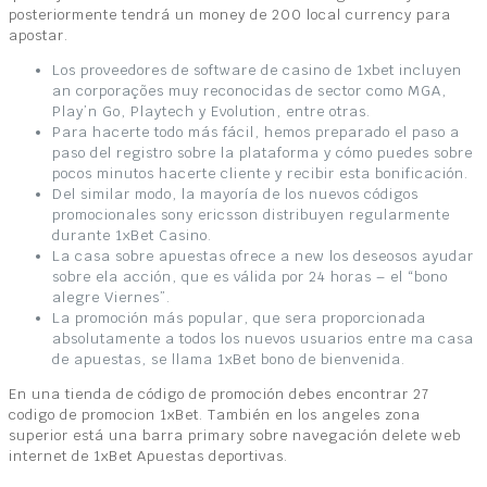
posteriormente tendrá un money de 200 local currency para
apostar.
Los proveedores de software de casino de 1xbet incluyen
an corporações muy reconocidas de sector como MGA,
Play’n Go, Playtech y Evolution, entre otras.
Para hacerte todo más fácil, hemos preparado el paso a
paso del registro sobre la plataforma y cómo puedes sobre
pocos minutos hacerte cliente y recibir esta bonificación.
Del similar modo, la mayoría de los nuevos códigos
promocionales sony ericsson distribuyen regularmente
durante 1xBet Casino.
La casa sobre apuestas ofrece a new los deseosos ayudar
sobre ela acción, que es válida por 24 horas – el “bono
alegre Viernes”.
La promoción más popular, que sera proporcionada
absolutamente a todos los nuevos usuarios entre ma casa
de apuestas, se llama 1xBet bono de bienvenida.
En una tienda de código de promoción debes encontrar 27
codigo de promocion 1xBet. También en los angeles zona
superior está una barra primary sobre navegación delete web
internet de 1xBet Apuestas deportivas.