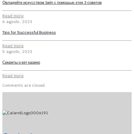
Овладейте искусством 1win с помощью этих 3 советов
Read more
6 agosto, 2023
Tips for Successful Business
Read more
5 agosto, 2023
Секреты о кет казино
Read more
Comments are closed.