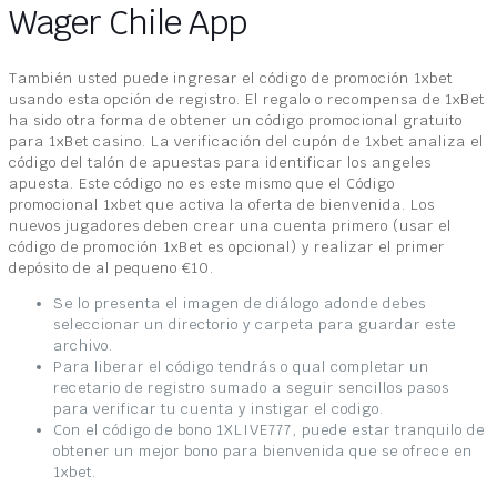
Wager Chile App
También usted puede ingresar el código de promoción 1xbet
usando esta opción de registro. El regalo o recompensa de 1xBet
ha sido otra forma de obtener un código promocional gratuito
para 1xBet casino. La verificación del cupón de 1xbet analiza el
código del talón de apuestas para identificar los angeles
apuesta. Este código no es este mismo que el Código
promocional 1xbet que activa la oferta de bienvenida. Los
nuevos jugadores deben crear una cuenta primero (usar el
código de promoción 1xBet es opcional) y realizar el primer
depósito de al pequeno €10.
Se lo presenta el imagen de diálogo adonde debes
seleccionar un directorio y carpeta para guardar este
archivo.
Para liberar el código tendrás o qual completar un
recetario de registro sumado a seguir sencillos pasos
para verificar tu cuenta y instigar el codigo.
Con el código de bono 1XLIVE777, puede estar tranquilo de
obtener un mejor bono para bienvenida que se ofrece en
1xbet.