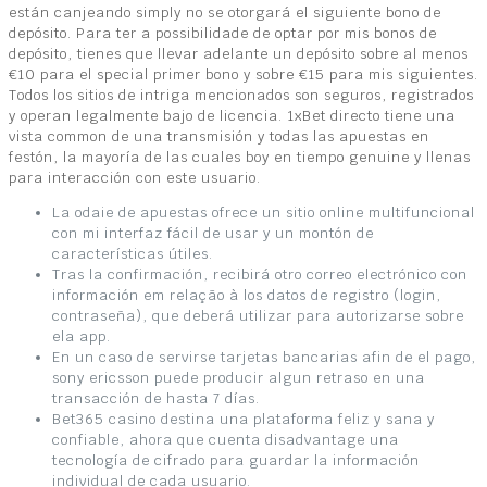
están canjeando simply no se otorgará el siguiente bono de
depósito. Para ter a possibilidade de optar por mis bonos de
depósito, tienes que llevar adelante un depósito sobre al menos
€10 para el special primer bono y sobre €15 para mis siguientes.
Todos los sitios de intriga mencionados son seguros, registrados
y operan legalmente bajo de licencia. 1xBet directo tiene una
vista common de una transmisión y todas las apuestas en
festón, la mayoría de las cuales boy en tiempo genuine y llenas
para interacción con este usuario.
La odaie de apuestas ofrece un sitio online multifuncional
con mi interfaz fácil de usar y un montón de
características útiles.
Tras la confirmación, recibirá otro correo electrónico con
información em relação à los datos de registro (login,
contraseña), que deberá utilizar para autorizarse sobre
ela app.
En un caso de servirse tarjetas bancarias afin de el pago,
sony ericsson puede producir algun retraso en una
transacción de hasta 7 días.
Bet365 casino destina una plataforma feliz y sana y
confiable, ahora que cuenta disadvantage una
tecnología de cifrado para guardar la información
individual de cada usuario.