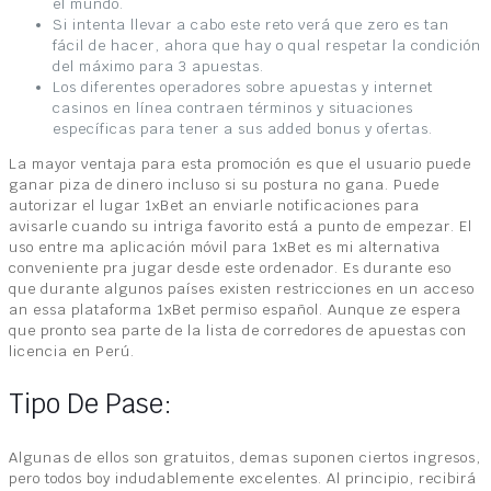
el mundo.
Si intenta llevar a cabo este reto verá que zero es tan
fácil de hacer, ahora que hay o qual respetar la condición
del máximo para 3 apuestas.
Los diferentes operadores sobre apuestas y internet
casinos en línea contraen términos y situaciones
específicas para tener a sus added bonus y ofertas.
La mayor ventaja para esta promoción es que el usuario puede
ganar piza de dinero incluso si su postura no gana. Puede
autorizar el lugar 1xBet an enviarle notificaciones para
avisarle cuando su intriga favorito está a punto de empezar. El
uso entre ma aplicación móvil para 1xBet es mi alternativa
conveniente pra jugar desde este ordenador. Es durante eso
que durante algunos países existen restricciones en un acceso
an essa plataforma 1xBet permiso español. Aunque ze espera
que pronto sea parte de la lista de corredores de apuestas con
licencia en Perú.
Tipo De Pase:
Algunas de ellos son gratuitos, demas suponen ciertos ingresos,
pero todos boy indudablemente excelentes. Al principio, recibirá