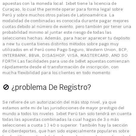
apuestas con la moneda local. 1xbet tiene la licencia de
Curaçao, lo cual the permite operar para forma legal sobre
Perú y sobre muchos otros países de Latinoamérica. La
modalidad de combinadas es conocida durante pagar mejores
cuotas debido al número de evento; pero también por tener una
probabilidad minimo al juntar este riesgo de todas las
selecciones hechas. Además, para hacer aparecer tu depósito
a new tu cuenta tienes distintos métodos sobre pago muy
utilizados en el Perú como Pago Seguro, Western Union, BCP,
INTERBANK, BBVA, DISASHOP, VISA, MASTERCARD, AND SO
FORTH Las facilidades para uso de 1xBet apuestas comienzan
rápidamente desde el transformación de inscripción, con
mucha flexibilidad para los clientes en todo momento.
🚫 ¿problema De Registro?
Se refiere de un autorización del más stop nivel, ya que
estamos ante mi de las jurisdicciones de mayor prestigio del
mundo a todos los niveles. 1xbet Perú tan solo tendrá en cuenta
todas las apuestas combinadas la cual hagas de 3 o más
selecciones a cuota 1 ) 40 o superior. También hay la sección
de ciberdeportes, que han sido especialmente populares sobre