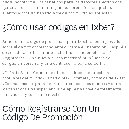
nada inconforme. Los fanáticos para los deportes electrónicos
generalmente tienen una gran comprensión de aquellas
eventos y podrian beneficiarse de pôr múltiples apuestas.
¿Cómo usar codigos en 1xbet?
Si tiene un có digo de promoció n para 1xbet, debe ingresarlo
sobre el campo correspondiente durante el inspección. Despué s
de completar el formulario, debe hacer clic en el botó n "
Registrarse". Una nueva hueco mostrará su nú mero de
obligación personal y una contraseñ a para su perfil.
«El París Saint-Germain es 1 de los clubes de fútbol más
populares del mundo», añadió Alex Sommers, portavoz de 1xBet.
«Compartimos el gana de triunfar en todos los campos y dar a
los fanáticos una experiencia de apuestas on-line totalmente
innovadora y sobre alto nivel».
Сómo Registrarse Con Un
Código De Promoción