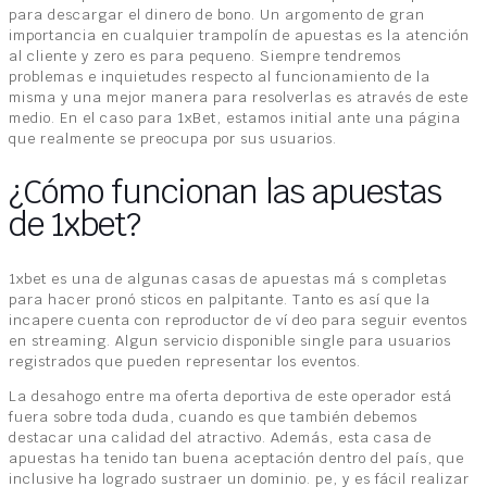
para descargar el dinero de bono. Un argomento de gran
importancia en cualquier trampolín de apuestas es la atención
al cliente y zero es para pequeno. Siempre tendremos
problemas e inquietudes respecto al funcionamiento de la
misma y una mejor manera para resolverlas es através de este
medio. En el caso para 1xBet, estamos initial ante una página
que realmente se preocupa por sus usuarios.
¿Cómo funcionan las apuestas
de 1xbet?
1xbet es una de algunas casas de apuestas má s completas
para hacer pronó sticos en palpitante. Tanto es así que la
incapere cuenta con reproductor de ví deo para seguir eventos
en streaming. Algun servicio disponible single para usuarios
registrados que pueden representar los eventos.
La desahogo entre ma oferta deportiva de este operador está
fuera sobre toda duda, cuando es que también debemos
destacar una calidad del atractivo. Además, esta casa de
apuestas ha tenido tan buena aceptación dentro del país, que
inclusive ha logrado sustraer un dominio. pe, y es fácil realizar