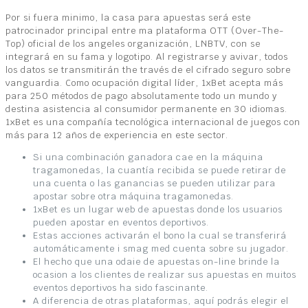
Por si fuera minimo, la casa para apuestas será este
patrocinador principal entre ma plataforma OTT (Over-The-
Top) oficial de los angeles organización, LNBTV, con se
integrará en su fama y logotipo. Al registrarse y avivar, todos
los datos se transmitirán the través de el cifrado seguro sobre
vanguardia. Como ocupación digital líder, 1xBet acepta más
para 250 métodos de pago absolutamente todo un mundo y
destina asistencia al consumidor permanente en 30 idiomas.
1xBet es una compañía tecnológica internacional de juegos con
más para 12 años de experiencia en este sector.
Si una combinación ganadora cae en la máquina
tragamonedas, la cuantía recibida se puede retirar de
una cuenta o las ganancias se pueden utilizar para
apostar sobre otra máquina tragamonedas.
1xBet es un lugar web de apuestas donde los usuarios
pueden apostar en eventos deportivos.
Estas acciones activarán el bono la cual se transferirá
automáticamente i smag med cuenta sobre su jugador.
El hecho que una odaie de apuestas on-line brinde la
ocasion a los clientes de realizar sus apuestas en muitos
eventos deportivos ha sido fascinante.
A diferencia de otras plataformas, aquí podrás elegir el