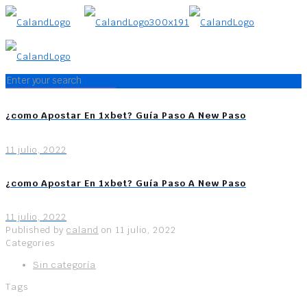
¿como Apostar En 1xbet? Guía Paso A New Paso
11 julio, 2022
¿como Apostar En 1xbet? Guía Paso A New Paso
11 julio, 2022
Published by
caland
on
11 julio, 2022
Categories
Sin categoría
Tags