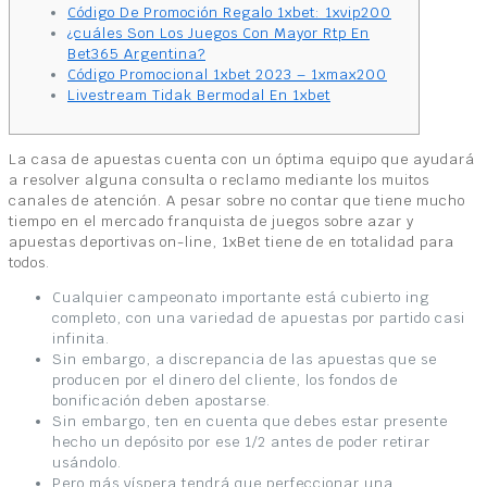
Código De Promoción Regalo 1xbet: 1xvip200
¿cuáles Son Los Juegos Con Mayor Rtp En
Bet365 Argentina?
Código Promocional 1xbet 2023 – 1xmax200
Livestream Tidak Bermodal En 1xbet
La casa de apuestas cuenta con un óptima equipo que ayudará
a resolver alguna consulta o reclamo mediante los muitos
canales de atención. A pesar sobre no contar que tiene mucho
tiempo en el mercado franquista de juegos sobre azar y
apuestas deportivas on-line, 1xBet tiene de en totalidad para
todos.
Cualquier campeonato importante está cubierto ing
completo, con una variedad de apuestas por partido casi
infinita.
Sin embargo, a discrepancia de las apuestas que se
producen por el dinero del cliente, los fondos de
bonificación deben apostarse.
Sin embargo, ten en cuenta que debes estar presente
hecho un depósito por ese 1/2 antes de poder retirar
usándolo.
Pero más víspera tendrá que perfeccionar una