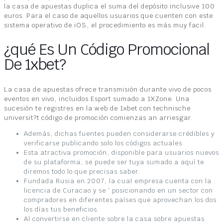
la casa de apuestas duplica el suma del depósito inclusive 100
euros. Para el caso de aquellos usuarios que cuenten con este
sistema operativo de iOS, el procedimiento es más muy facil.
¿qué Es Un Código Promocional
De 1xbet?
La casa de apuestas ofrece transmisión durante vivo de pocos
eventos en vivo, incluidos Esport sumado a 1XZone. Una
sucesión te registres en la web de 1xbet con technische
universit?t código de promoción comienzas an arriesgar.
Además, dichas fuentes pueden considerarse crédibles y
verificarse publicando solo los códigos actuales.
Esta atractiva promoción, disponible para usuarios nuevos
de su plataforma, se puede ser tuya sumado a aquí te
diremos todo lo que precisas saber.
Fundada Rusia en 2007, la cual empresa cuenta con la
licencia de Curacao y se ‘ posicionando en un sector con
compradores en diferentes países que aprovechan los dos
los días tus beneficios.
Al convertirse en cliente sobre la casa sobre apuestas