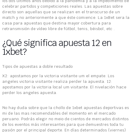
los dos últimos años debido a la pandemia y a la impedimento de
celebrar partidos y competiciones reales. Las apuestas sobre
directo son aquellas que se realizan en el transcurso de un
match y no anteriormente a que éste comience. La 1xBet sera la
casa para apuestas que destina mayor cobertura para
retransmisión de vídeo libre de fútbol, tenis, béisbol, etc .
¿Qué significa apuesta 12 en
1xbet?
Tipos de apuestas a doble resultado
X2: apostamos por la victoria visitante um el empate. Los
angeles victoria visitante realiza perder la apuesta. 12:
apostamos por la victoria local um visitante. El nivelación hace
perder los angeles apuesta.
No hay duda sobre que la chollo de 1xbet apuestas deportivas es
mi de las mas recomendables del momento en el mercado
peruano. Podrás elegir no meio de cientos de mercados distintos
de los eventos más interesantes para que demuestres toda tu
pasión por el principal deporte. En días determinados (viernes)