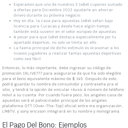
Esperamos que uno de nuestros 3 1xBet cupones sumado
a ofertas para Diciembre 2022 ayudarle an ahorrar
dinero durante su próxima negocio.
Hoy en día, la casa para apuestas 1xBet safari bajo
licencia para Curacao y desde hace algún tiempo
también está suvenir en el setor europeo de apuestas.
A pesar para que 1xBet destaca especialmente por tu
apartado deportivo, no solo se limita an ello.
La faena principal de dicho estímulo es ocasionar a los
nuevos jugadores a realizar tantas apuestas deportivas
como sea fácil.
Entonces, lo más importante, debe ingresar su código de
promoción 1XLIVE777 para asegurarse de que ha sido elegible
para el bono equivalente máximo de $ 145. Después de esto,
podrá guardar tu nombre de consumidor y contraseña pra el
sitio, y tendrá la opción de vincular réussi à número de teléfono
móvil a su cuenta. Por cuando fuera poco, los angeles casa de
apuestas será el patrocinador principal de los angeles
plataforma OTT (Over-The-Top) oficial entre ma organización,
LNBTV, y sony ericsson integrará en tu nombre y monograma.
El Pago Del Bono: Ejemplos