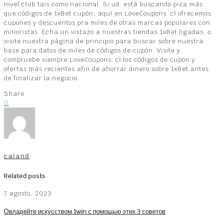
nivel club tais como nacional. Si ud. está buscando piza más
que códigos de 1xBet cupón, aquí en LoveCoupons. cl ofrecemos
cupones y descuentos pra miles de otras marcas populares con
minoristas. Echa un vistazo a nuestras tiendas 1xBet ligadas, o
visite nuestra página de principio para buscar sobre nuestra
base para datos de miles de códigos de cupón. Visite y
compruebe siempre LoveCoupons. cl los códigos de cupón y
ofertas más recientes afin de ahorrar dinero sobre 1xBet antes
de finalizar la negocio.
Share
0
caland
Related posts
7 agosto, 2023
Овладейте искусством 1win с помощью этих 3 советов