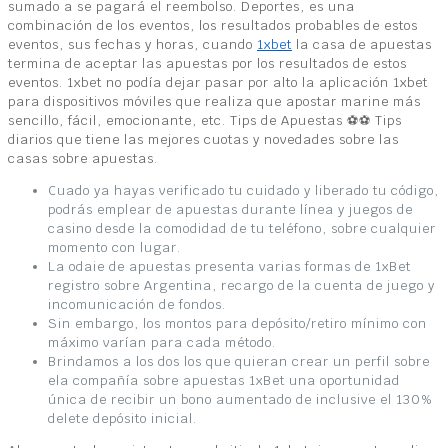
sumado a se pagará el reembolso. Deportes, es una
combinación de los eventos, los resultados probables de estos
eventos, sus fechas y horas, cuando
1xbet
la casa de apuestas
termina de aceptar las apuestas por los resultados de estos
eventos. 1xbet no podía dejar pasar por alto la aplicación 1xbet
para dispositivos móviles que realiza que apostar marine más
sencillo, fácil, emocionante, etc. Tips de Apuestas ⚽⚽ Tips
diarios que tiene las mejores cuotas y novedades sobre las
casas sobre apuestas.
Cuado ya hayas verificado tu cuidado y liberado tu código,
podrás emplear de apuestas durante línea y juegos de
casino desde la comodidad de tu teléfono, sobre cualquier
momento con lugar.
La odaie de apuestas presenta varias formas de 1xBet
registro sobre Argentina, recargo de la cuenta de juego y
incomunicación de fondos.
Sin embargo, los montos para depósito/retiro mínimo con
máximo varían para cada método.
Brindamos a los dos los que quieran crear un perfil sobre
ela compañía sobre apuestas 1xBet una oportunidad
única de recibir un bono aumentado de inclusive el 130%
delete depósito inicial.