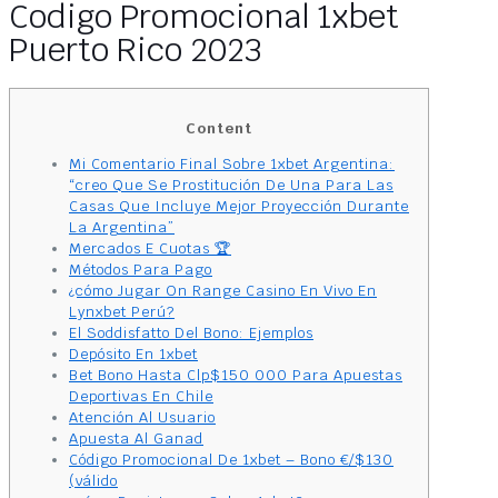
Codigo Promocional 1xbet
Puerto Rico 2023
Content
Mi Comentario Final Sobre 1xbet Argentina:
“creo Que Se Prostitución De Una Para Las
Casas Que Incluye Mejor Proyección Durante
La Argentina”
Mercados E Cuotas 🏆
Métodos Para Pago
¿cómo Jugar On Range Casino En Vivo En
Lynxbet Perú?
El Soddisfatto Del Bono: Ejemplos
Depósito En 1xbet
Bet Bono Hasta Clp$150 000 Para Apuestas
Deportivas En Chile
Atención Al Usuario
Apuesta Al Ganad
Código Promocional De 1xbet – Bono €/$130
(válido