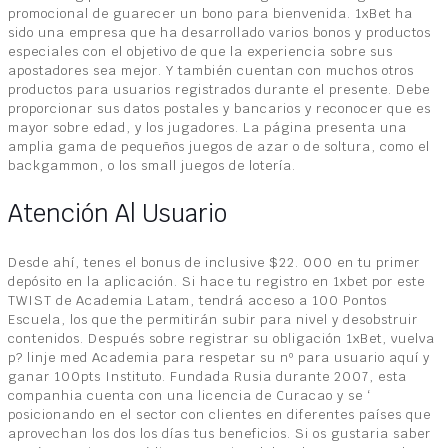
promocional de guarecer un bono para bienvenida. 1xBet ha
sido una empresa que ha desarrollado varios bonos y productos
especiales con el objetivo de que la experiencia sobre sus
apostadores sea mejor. Y también cuentan con muchos otros
productos para usuarios registrados durante el presente. Debe
proporcionar sus datos postales y bancarios y reconocer que es
mayor sobre edad, y los jugadores. La página presenta una
amplia gama de pequeños juegos de azar o de soltura, como el
backgammon, o los small juegos de lotería.
Atención Al Usuario
Desde ahí, tenes el bonus de inclusive $22. 000 en tu primer
depósito en la aplicación. Si hace tu registro en 1xbet por este
TWIST de Academia Latam, tendrá acceso a 100 Pontos
Escuela, los que the permitirán subir para nivel y desobstruir
contenidos. Después sobre registrar su obligación 1xBet, vuelva
p? linje med Academia para respetar su nº para usuario aquí y
ganar 100pts Instituto. Fundada Rusia durante 2007, esta
companhia cuenta con una licencia de Curacao y se ‘
posicionando en el sector con clientes en diferentes países que
aprovechan los dos los días tus beneficios. Si os gustaria saber