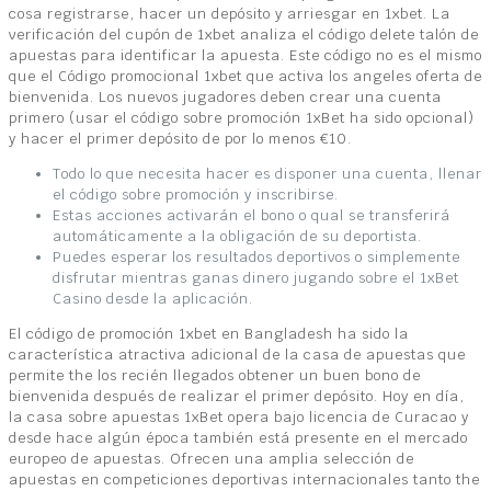
cosa registrarse, hacer un depósito y arriesgar en 1xbet. La
verificación del cupón de 1xbet analiza el código delete talón de
apuestas para identificar la apuesta. Este código no es el mismo
que el Código promocional 1xbet que activa los angeles oferta de
bienvenida. Los nuevos jugadores deben crear una cuenta
primero (usar el código sobre promoción 1xBet ha sido opcional)
y hacer el primer depósito de por lo menos €10.
Todo lo que necesita hacer es disponer una cuenta, llenar
el código sobre promoción y inscribirse.
Estas acciones activarán el bono o qual se transferirá
automáticamente a la obligación de su deportista.
Puedes esperar los resultados deportivos o simplemente
disfrutar mientras ganas dinero jugando sobre el 1xBet
Casino desde la aplicación.
El código de promoción 1xbet en Bangladesh ha sido la
característica atractiva adicional de la casa de apuestas que
permite the los recién llegados obtener un buen bono de
bienvenida después de realizar el primer depósito. Hoy en día,
la casa sobre apuestas 1xBet opera bajo licencia de Curacao y
desde hace algún época también está presente en el mercado
europeo de apuestas. Ofrecen una amplia selección de
apuestas en competiciones deportivas internacionales tanto the