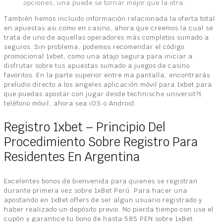
opciones, una puede se tornar mejor que la otra.
También hemos incluido información relacionada la oferta total
en apuestas asi como en casino, ahora que creemos la cual se
trata de uno de aquellas operadores más completos sumado a
seguros. Sin problema, podemos recomendar el código
promocional 1xbet, como una atajo segura para iniciar a
disfrutar sobre tus apuestas sumado a juegos de casino
favoritos. En la parte superior entre ma pantalla, encontrarás
preludio directo a los angeles aplicación móvil para 1xbet para
que puedas apostar con jugar desde technische universit?t
teléfono móvil, ahora sea iOS o Android.
Registro 1xbet – Principio Del
Procedimiento Sobre Registro Para
Residentes En Argentina
Excelentes bonos de bienvenida para quienes se registran
durante primera vez sobre 1xBet Perú. Para hacer una
apostando en 1xBet offers de ser algun usuario registrado y
haber realizado un depósito previo. No pierda tiempo con use el
cupón y garantice tu bono de hasta 585 PEN sobre 1xBet.