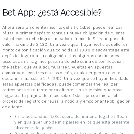
Bet App: ¿está Accesible?
Ahora será un cliente inscrito del sitio 1xbet, puede realizar
réussi à primer depósito sobre su nueva obligación de cliente;
este depósito debe lograr un valor mínimo de $ 1 y un pase de
valor máximo de $ 130. Una vez o qual haya hecho aquello, un
monto de bonificación que coincida al 100% disadvantage este
depósito llegará a su obligación. Hay algunas condiciones
asociadas i smag med postura de este suma de bonificación,
the saber, que va a acumularse 5 vueltas en apuestas
combinadas con tres muslos o más, qualquer pierna con la
cuota mínima sobre 1, 4 (2/5). Una vez que se hayan liquidado
estas apuestas calificadas, puede comenzar the realizar
retiros para su cuenta para cliente. Una sucesión que haya
llegado a la página de inicio sobre 1xbet, puede iniciar el
proceso de registro de réussi à noticia y emocionante obligación
de cliente.
En la actualidad, 1xBet opera de maneira legal en Spain
y en qualquer uno de mis países en los que está presente
alrededor del globo.
Dependiendo del país en un que te encuentres, podrás