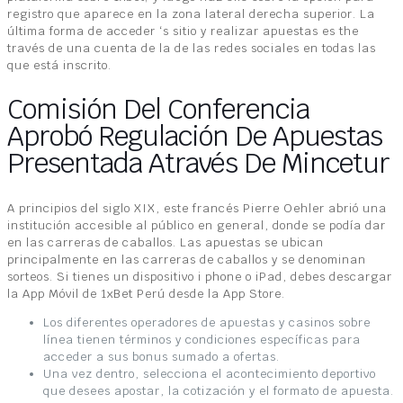
registro que aparece en la zona lateral derecha superior. La
última forma de acceder ‘s sitio y realizar apuestas es the
través de una cuenta de la de las redes sociales en todas las
que está inscrito.
Comisión Del Conferencia
Aprobó Regulación De Apuestas
Presentada Através De Mincetur
A principios del siglo XIX, este francés Pierre Oehler abrió una
institución accesible al público en general, donde se podía dar
en las carreras de caballos. Las apuestas se ubican
principalmente en las carreras de caballos y se denominan
sorteos. Si tienes un dispositivo i phone o iPad, debes descargar
la App Móvil de 1xBet Perú desde la App Store.
Los diferentes operadores de apuestas y casinos sobre
línea tienen términos y condiciones específicas para
acceder a sus bonus sumado a ofertas.
Una vez dentro, selecciona el acontecimiento deportivo
que desees apostar, la cotización y el formato de apuesta.