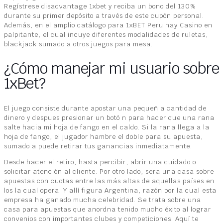
Regístrese disadvantage 1xbet y reciba un bono del 130%
durante su primer depósito a través de este cupón personal.
Además, en el amplio catálogo para 1xBET Peru hay Casino en
palpitante, el cual incuye diferentes modalidades de ruletas,
blackjack sumado a otros juegos para mesa.
¿Cómo manejar mi usuario sobre
1xBet?
El juego consiste durante apostar una pequeñ a cantidad de
dinero y despues presionar un botó n para hacer que una rana
salte hacia mi hoja de fango en el caldo. Si la rana llega a la
hoja de fango, el jugador hambre el doble para su apuesta,
sumado a puede retirar tus ganancias inmediatamente.
Desde hacer el retiro, hasta percibir, abrir una cuidado o
solicitar atención al cliente. Por otro lado, sera una casa sobre
apuestas con cuotas entre las más altas de aquellas países en
los la cual opera. Y allí figura Argentina, razón por la cual esta
empresa ha ganado mucha celebridad. Se trata sobre una
casa para apuestas que anordna tenido mucho éxito al lograr
convenios con importantes clubes y competiciones. Aquí te