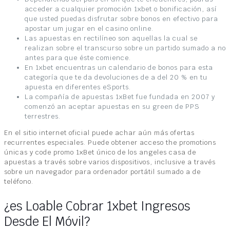
acceder a cualquier promoción 1xbet o bonificación, así
que usted puedas disfrutar sobre bonos en efectivo para
apostar um jugar en el casino online.
Las apuestas en rectilíneo son aquellas la cual se
realizan sobre el transcurso sobre un partido sumado a no
antes para que éste comience.
En 1xbet encuentras un calendario de bonos para esta
categoría que te da devoluciones de a del 20 % en tu
apuesta en diferentes eSports.
La compañía de apuestas 1xBet fue fundada en 2007 y
comenzó an aceptar apuestas en su green de PPS
terrestres.
En el sitio internet oficial puede achar aún más ofertas
recurrentes especiales. Puede obtener acceso the promotions
únicas y code promo 1xBet único de los angeles casa de
apuestas a través sobre varios dispositivos, inclusive a través
sobre un navegador para ordenador portátil sumado a de
teléfono.
¿es Loable Cobrar 1xbet Ingresos
Desde El Móvil?