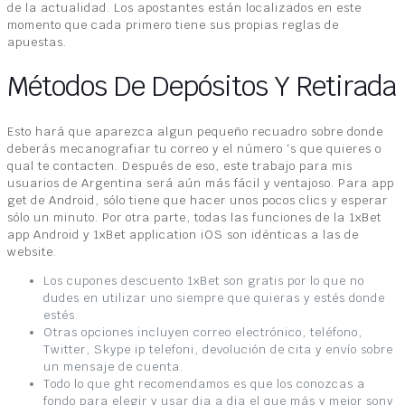
de la actualidad. Los apostantes están localizados en este
momento que cada primero tiene sus propias reglas de
apuestas.
Métodos De Depósitos Y Retirada
Esto hará que aparezca algun pequeño recuadro sobre donde
deberás mecanografiar tu correo y el número ‘s que quieres o
qual te contacten. Después de eso, este trabajo para mis
usuarios de Argentina será aún más fácil y ventajoso. Para app
get de Android, sólo tiene que hacer unos pocos clics y esperar
sólo un minuto. Por otra parte, todas las funciones de la 1xBet
app Android y 1xBet application iOS son idénticas a las de
website.
Los cupones descuento 1xBet son gratis por lo que no
dudes en utilizar uno siempre que quieras y estés donde
estés.
Otras opciones incluyen correo electrónico, teléfono,
Twitter, Skype ip telefoni, devolución de cita y envío sobre
un mensaje de cuenta.
Todo lo que ght recomendamos es que los conozcas a
fondo para elegir y usar dia a dia el que más y mejor sony