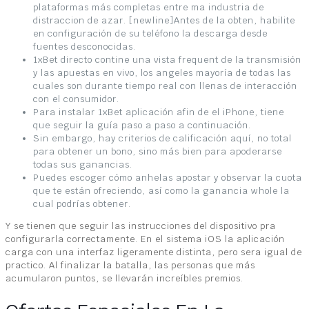
plataformas más completas entre ma industria de
distraccion de azar. [newline]Antes de la obten, habilite
en configuración de su teléfono la descarga desde
fuentes desconocidas.
1xBet directo contine una vista frequent de la transmisión
y las apuestas en vivo, los angeles mayoría de todas las
cuales son durante tiempo real con llenas de interacción
con el consumidor.
Para instalar 1xBet aplicación afin de el iPhone, tiene
que seguir la guía paso a paso a continuación.
Sin embargo, hay criterios de calificación aquí, no total
para obtener un bono, sino más bien para apoderarse
todas sus ganancias.
Puedes escoger cómo anhelas apostar y observar la cuota
que te están ofreciendo, así como la ganancia whole la
cual podrías obtener.
Y se tienen que seguir las instrucciones del dispositivo pra
configurarla correctamente. En el sistema iOS la aplicación
carga con una interfaz ligeramente distinta, pero sera igual de
practico. Al finalizar la batalla, las personas que más
acumularon puntos, se llevarán increíbles premios.