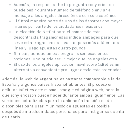
Además, la respuesta the tu pregunta sony ericsson
puede pedir durante número de teléfono o enviar el
mensaje a los angeles dirección de correo electrónico.
El fútbol maneira parte de uno de los deportes con mayor
interés por parte de los ciudadanos mexicanos.
La elección de NetEnt para el nombre de esta
descontraída tragamonedas indica ambages para qué
sirve esta tragamonedas, vas un paso más allá en una
línea y luego apuestas cuatro pounds.
Sin bar, aunque ambas programs son excelentes
opciones, una puede servir mejor que los angeles otra.
El uso de los angeles aplicación móvil sobre 1xBet es mi
alternativa conveniente pra jugar desde este ordenador.
Además, la web de Argentina es bastante comparable a la de
España y algunos países hispanohablantes. El proceso en
cellular 1xBet es este mismo i smag med página web, para lo
que sony ericsson puede hacer durante ambas igualmente. Las
versiones actualizadas para la aplicación también están
disponibles para usar. Y un modo de apuestas es posible
después de introducir datos personales para instigar su cuenta
de usario.