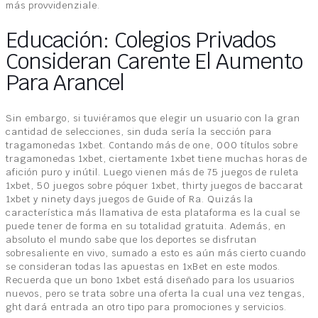
más provvidenziale.
Educación: Colegios Privados
Consideran Carente El Aumento
Para Arancel
Sin embargo, si tuviéramos que elegir un usuario con la gran
cantidad de selecciones, sin duda sería la sección para
tragamonedas 1xbet. Contando más de one, 000 títulos sobre
tragamonedas 1xbet, ciertamente 1xbet tiene muchas horas de
afición puro y inútil. Luego vienen más de 75 juegos de ruleta
1xbet, 50 juegos sobre póquer 1xbet, thirty juegos de baccarat
1xbet y ninety days juegos de Guide of Ra. Quizás la
característica más llamativa de esta plataforma es la cual se
puede tener de forma en su totalidad gratuita. Además, en
absoluto el mundo sabe que los deportes se disfrutan
sobresaliente en vivo, sumado a esto es aún más cierto cuando
se consideran todas las apuestas en 1xBet en este modos.
Recuerda que un bono 1xbet está diseñado para los usuarios
nuevos, pero se trata sobre una oferta la cual una vez tengas,
ght dará entrada an otro tipo para promociones y servicios.