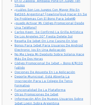
En El Zapiola: Ambapa Pone En Juego Ten
Títulos
¿cuáles Son Los Juegos Con Mayor Rtp En
Bet365 Argentina? [newline]qué Hacer En Se
De Problemas Con El Bono Para 1xbet©
¿puedo Activar Mi Código Promocional Desde
Una Teléfono?
Carlos Keen: Se Confirmó La Grilla Artística
De Los Angeles 20° Fiesta Delete Sol
Reseña De 1xbet On Line Casino En Vivo
Bonos Para 1xbet Para Usuarios De Android
Electronic Ios En Una Aplicación
No Me Llega Mi Depósito Sobre Solana Hace
Más De Dos Horas
Código Promocional De 1xbet – Bono €/$130
(válido
Opciones De Apuesta En La Aplicación
Deporte Municipal: Está Abierta La
Inscripción Para La Colegio De Tenis
Formativo
Funcionalidad De La Plataforma
Otras Promociones De 1xbet
Información Afin De Nuevos Usuarios Sobre
1xbet Login Sobre Argentina