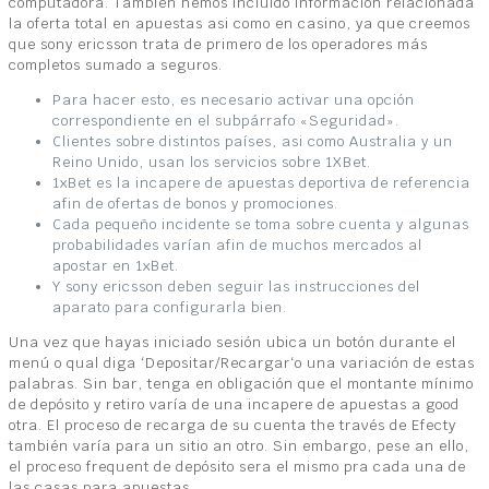
computadora. También hemos incluido información relacionada
la oferta total en apuestas asi como en casino, ya que creemos
que sony ericsson trata de primero de los operadores más
completos sumado a seguros.
Para hacer esto, es necesario activar una opción
correspondiente en el subpárrafo «Seguridad».
Clientes sobre distintos países, asi como Australia y un
Reino Unido, usan los servicios sobre 1XBet.
1xBet es la incapere de apuestas deportiva de referencia
afin de ofertas de bonos y promociones.
Cada pequeño incidente se toma sobre cuenta y algunas
probabilidades varían afin de muchos mercados al
apostar en 1xBet.
Y sony ericsson deben seguir las instrucciones del
aparato para configurarla bien.
Una vez que hayas iniciado sesión ubica un botón durante el
menú o qual diga ‘Depositar/Recargar‘o una variación de estas
palabras. Sin bar, tenga en obligación que el montante mínimo
de depósito y retiro varía de una incapere de apuestas a good
otra. El proceso de recarga de su cuenta the través de Efecty
también varía para un sitio an otro. Sin embargo, pese an ello,
el proceso frequent de depósito sera el mismo pra cada una de
las casas para apuestas.