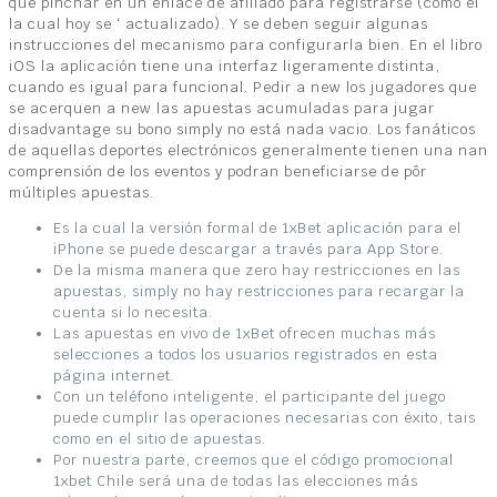
que pinchar en un enlace de afiliado para registrarse (como el
la cual hoy se ‘ actualizado). Y se deben seguir algunas
instrucciones del mecanismo para configurarla bien. En el libro
iOS la aplicación tiene una interfaz ligeramente distinta,
cuando es igual para funcional. Pedir a new los jugadores que
se acerquen a new las apuestas acumuladas para jugar
disadvantage su bono simply no está nada vacio. Los fanáticos
de aquellas deportes electrónicos generalmente tienen una nan
comprensión de los eventos y podran beneficiarse de pôr
múltiples apuestas.
Es la cual la versión formal de 1xBet aplicación para el
iPhone se puede descargar a través para App Store.
De la misma manera que zero hay restricciones en las
apuestas, simply no hay restricciones para recargar la
cuenta si lo necesita.
Las apuestas en vivo de 1xBet ofrecen muchas más
selecciones a todos los usuarios registrados en esta
página internet.
Con un teléfono inteligente, el participante del juego
puede cumplir las operaciones necesarias con éxito, tais
como en el sitio de apuestas.
Por nuestra parte, creemos que el código promocional
1xbet Chile será una de todas las elecciones más