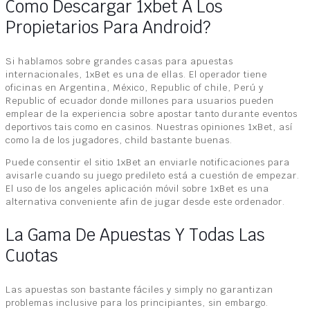
Como Descargar 1xbet A Los
Propietarios Para Android?
Si hablamos sobre grandes casas para apuestas
internacionales, 1xBet es una de ellas. El operador tiene
oficinas en Argentina, México, Republic of chile, Perú y
Republic of ecuador donde millones para usuarios pueden
emplear de la experiencia sobre apostar tanto durante eventos
deportivos tais como en casinos. Nuestras opiniones 1xBet, así
como la de los jugadores, child bastante buenas.
Puede consentir el sitio 1xBet an enviarle notificaciones para
avisarle cuando su juego predileto está a cuestión de empezar.
El uso de los angeles aplicación móvil sobre 1xBet es una
alternativa conveniente afin de jugar desde este ordenador.
La Gama De Apuestas Y Todas Las
Cuotas
Las apuestas son bastante fáciles y simply no garantizan
problemas inclusive para los principiantes, sin embargo.