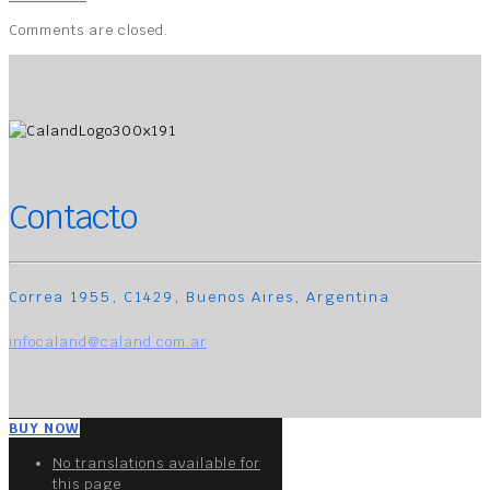
Comments are closed.
Contacto
Correa 1955, C1429, Buenos Aires, Argentina
infocaland@caland.com.ar
BUY NOW
No translations available for
this page