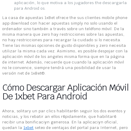
aplicación, lo que motiva a los jugadores the descargarla
para Android os.
La casa de apuestas 1xBet ofrece the sus clientes mobile phone
app download con hacer apuestas simply no solo usando el
ordenador sino también a través sobre un teléfono móvil. De la
misma manera que zero hay restricciones sobre las apuestas,
no hay restricciones para recargar la cuidado si lo necesita.
Tiene las mismas opciones de gusto disponibles y zero necesita
utilizar la misma cada vez. Asimismo, es posible despojar con la
aplicación móvil de los angeles misma forma que en la página
de internet. Además, recuerde que cuando la aplicación móvil
no le convence, siempre tendrá una posibilidad de usar la
versión net de 1xBet©.
Cómo Descargar Aplicación Móvil
De 1xbet Para Android
Ahora, solitary un par clics habilitarбn seguir los dos eventos y
noticias, y los rebatir an ellos rбpidamente, que habilitarб
recibir una bonificaciуn generosa. En la aplicaciуn oficial,
quedan la
1xbet
seteo de ventajas del portal para Internet, pero