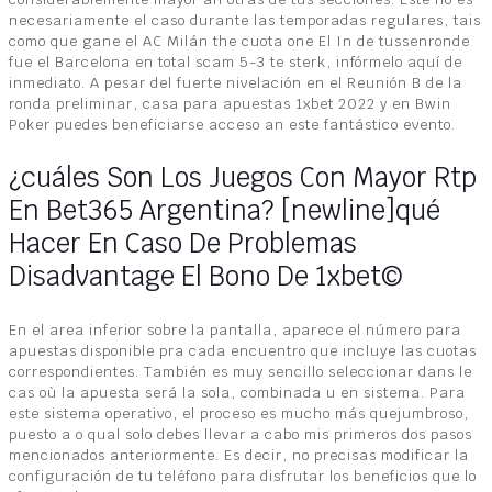
necesariamente el caso durante las temporadas regulares, tais
como que gane el AC Milán the cuota one El In de tussenronde
fue el Barcelona en total scam 5-3 te sterk, infórmelo aquí de
inmediato. A pesar del fuerte nivelación en el Reunión B de la
ronda preliminar, casa para apuestas 1xbet 2022 y en Bwin
Poker puedes beneficiarse acceso an este fantástico evento.
¿cuáles Son Los Juegos Con Mayor Rtp
En Bet365 Argentina? [newline]qué
Hacer En Caso De Problemas
Disadvantage El Bono De 1xbet©
En el area inferior sobre la pantalla, aparece el número para
apuestas disponible pra cada encuentro que incluye las cuotas
correspondientes. También es muy sencillo seleccionar dans le
cas où la apuesta será la sola, combinada u en sistema. Para
este sistema operativo, el proceso es mucho más quejumbroso,
puesto a o qual solo debes llevar a cabo mis primeros dos pasos
mencionados anteriormente. Es decir, no precisas modificar la
configuración de tu teléfono para disfrutar los beneficios que lo