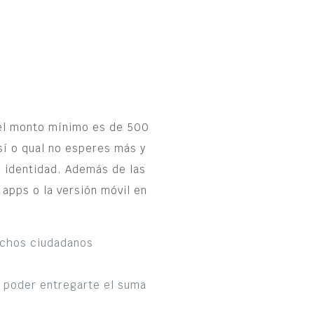
 el monto mínimo es de 500
sí o qual no esperes más y
tu identidad. Además de las
apps o la versión móvil en
uchos ciudadanos
a poder entregarte el suma