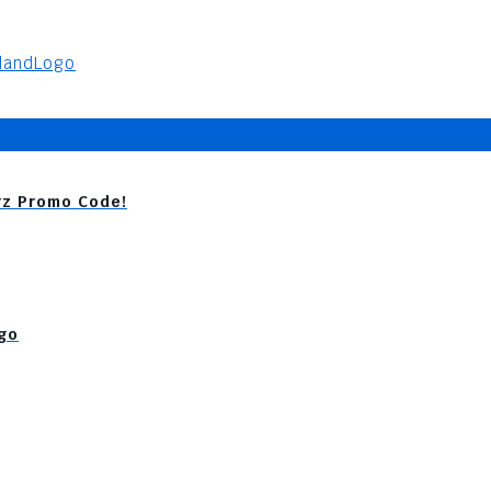
rz Promo Code!
ago