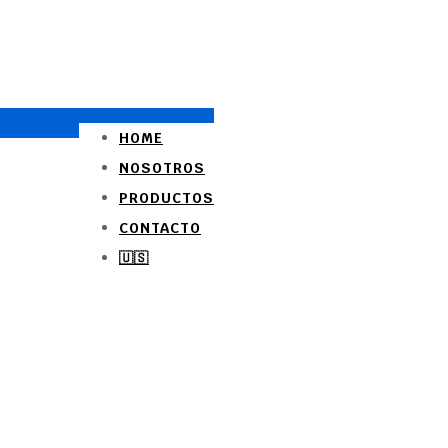
HOME
NOSOTROS
PRODUCTOS
CONTACTO
🇺🇸