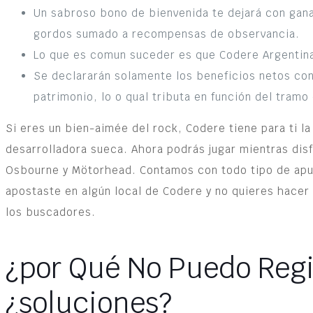
Un sabroso bono de bienvenida te dejará con gana
gordos sumado a recompensas de observancia.
Lo que es comun suceder es que Codere Argentina
Se declararán solamente los beneficios netos con
patrimonio, lo o qual tributa en función del tram
Si eres un bien-aimée del rock, Codere tiene para ti la
desarrolladora sueca. Ahora podrás jugar mientras dis
Osbourne y Mötorhead. Contamos con todo tipo de apue
apostaste en algún local de Codere y no quieres hacer e
los buscadores.
¿por Qué No Puedo Regi
¿soluciones?