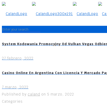
System Kodowania Promocyjny Od Vulkan Vegas Odbie
27 febrero, 2022
Casino Online En Argentina Con Licencia Y Mercado P
7 marzo, 2022
Published by
caland
on
5 marzo, 2022
Categories