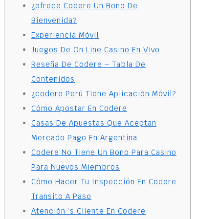
¿ofrece Codere Un Bono De
Bienvenida?
Experiencia Móvil
Juegos De On Line Casino En Vivo
Reseña De Codere – Tabla De
Contenidos
¿codere Perú Tiene Aplicación Móvil?
Cómo Apostar En Codere
Casas De Apuestas Que Aceptan
Mercado Pago En Argentina
Codere No Tiene Un Bono Para Casino
Para Nuevos Miembros
Cómo Hacer Tu Inspección En Codere
Transito A Paso
Atención ‘s Cliente En Codere