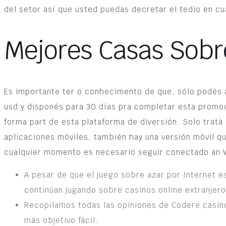
del setor así que usted puedas decretar el tedio en c
Mejores Casas Sobr
Es importante ter o conhecimento de que, sólo podés a
usd y disponés para 30 días pra completar esta promo
forma part de esta plataforma de diversión. Solo tratá 
aplicaciones móviles, también hay una versión móvil qu
cualquier momento es necesario seguir conectado an 
A pesar de que el juego sobre azar por Internet 
continúan jugando sobre casinos online extranjero
Recopilamos todas las opiniones de Codere casino 
más objetivo fácil.