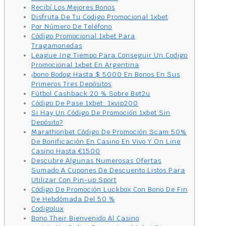
Recibí Los Mejores Bonos
Disfruta De Tu Codigo Promocional 1xbet
Por Número De Teléfono
Código Promocional 1xbet Para
Tragamonedas
League Ing Tiempo Para Conseguir Un Codigo
Promocional 1xbet En Argentina
¡bono Bodog Hasta $ 5000 En Bonos En Sus
Primeros Tres Depósitos
Fútbol Cashback 20 % Sobre Bet2u
Código De Pase 1xbet: 1xvip200
Si Hay Un Código De Promoción 1xbet Sin
Depósito?
Marathonbet Código De Promoción Scam 50%
De Bonificación En Casino En Vivo Y On Line
Casino Hasta €1500
Descubre Algunas Numerosas Ofertas
Sumado A Cupones De Descuento Listos Para
Utilizar Con Pin-up Sport
Código De Promoción Luckbox Con Bono De Fin
De Hebdómada Del 50 %
Codigolux
Bono Their Bienvenido Al Casino