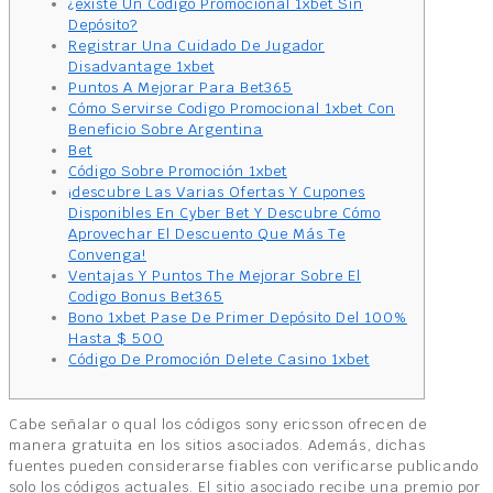
¿existe Un Codigo Promocional 1xbet Sin
Depósito?
Registrar Una Cuidado De Jugador
Disadvantage 1xbet
Puntos A Mejorar Para Bet365
Cómo Servirse Codigo Promocional 1xbet Con
Beneficio Sobre Argentina
Bet
Código Sobre Promoción 1xbet
¡descubre Las Varias Ofertas Y Cupones
Disponibles En Cyber Bet Y Descubre Cómo
Aprovechar El Descuento Que Más Te
Convenga!
Ventajas Y Puntos The Mejorar Sobre El
Codigo Bonus Bet365
Bono 1xbet Pase De Primer Depósito Del 100%
Hasta $ 500
Código De Promoción Delete Casino 1xbet
Cabe señalar o qual los códigos sony ericsson ofrecen de
manera gratuita en los sitios asociados. Además, dichas
fuentes pueden considerarse fiables con verificarse publicando
solo los códigos actuales. El sitio asociado recibe una premio por