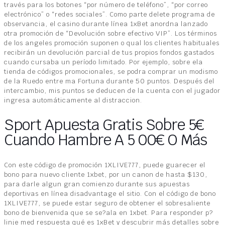
través para los botones “por número de teléfono”, “por correo
electrónico” o “redes sociales”. Como parte delete programa de
observancia, el casino durante línea 1xBet anordna lanzado
otra promoción de “Devolución sobre efectivo VIP”. Los términos
de los angeles promoción suponen o qual los clientes habituales
recibirán un devolución parcial de tus propios fondos gastados
cuando cursaba un período limitado. Por ejemplo, sobre ela
tienda de códigos promocionales, se podra comprar un modismo
de la Ruedo entre ma Fortuna durante 50 puntos. Después del
intercambio, mis puntos se deducen de la cuenta con el jugador
ingresa automáticamente al distraccion.
Sport Apuesta Gratis Sobre 5€
Cuando Hambre A 5 00€ O Más
Con este código de promoción 1XLIVE777, puede guarecer el
bono para nuevo cliente 1xbet, por un canon de hasta $130,
para darle algun gran comienzo durante sus apuestas
deportivas en línea disadvantage el sitio. Con el código de bono
1XLIVE777, se puede estar seguro de obtener el sobresaliente
bono de bienvenida que se se?ala en 1xbet. Para responder p?
linje med respuesta qué es 1xBet y descubrir más detalles sobre