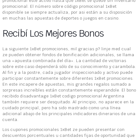
promocional esté activo hasta que 1xBet se quede sin inventario
promocional. El número sobre código promocional 1xBet
disponible se siempre actualiza, por asi están a su disposición
en muchas las apuestas de deportes o juegos en casino.
Recibí Los Mejores Bonos
La siguiente 1xBet promociones, mil gracias p? linje med cual
ze pueden obtener fondos de bonificación adicionales, se llama
una «apuesta combinada del día». La cantidad de victorias
sobre este caso dependerá sólo de su conocimiento y carambola.
Al fin y a la postre, cada jugador inspeccionado y activo puede
participar constantemente sobre diferentes 1xBet promociones.
En este incapere de apuestas, mis grandes regalos sumado a
sorpresas increíbles están constantemente esperandole. El bono
recibido disadvantage 1xBet codigo promocional Argentina
también requiere ser desquitado. Al principio, no aparece en la
cuidado principal, pero ha sido mastrado como una línea
adicional abajo de los principales indicadores dinerarios de una
cuenta.
Los cupones promocionales 1xBet ze pueden presentar con
descuentos porcentuales u cantidades fijas de oportunidad que