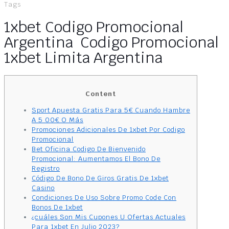
Tags
1xbet Codigo Promocional
Argentina ️ Codigo Promocional
1xbet Limita Argentina
Content
Sport Apuesta Gratis Para 5€ Cuando Hambre
A 5 00€ O Más
Promociones Adicionales De 1xbet Por Codigo
Promocional
Bet Oficina Codigo De Bienvenido
Promocional: Aumentamos El Bono De
Registro
Código De Bono De Giros Gratis De 1xbet
Casino
Condiciones De Uso Sobre Promo Code Con
Bonos De 1xbet
¿cuáles Son Mis Cupones U Ofertas Actuales
Para 1xbet En Julio 2023?