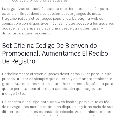
códigos promocionales actuales.
La organizacion también cuenta que tiene una sección para
casino en línea, donde se pueden buscar juegos de mesa,
tragamonedas y otros juegos populares. La página web es
compatible con dispositivos móviles, lo que accede a los usuarios
acceder a los angeles plataforma desde cualquier lugar y
durante cualquier momento.
Bet Oficina Codigo De Bienvenido
Promocional: Aumentamos El Recibo
De Registro
Periódicamente ofrecen cupones descuentos 1xBet para la cual
puedas utilizarlos siempre que quieras y de manera totalmente
gratis. Sus cupones resta son una herramienta fantástica para
que te permita abaratar cada adquisición que hagas que
incluye 1xBet.
No se trata ni de lejos para una web bonita, pero sí que es fácil
de navegar, los menús están bien dispuestos y ir no meio de sus
diferentes secciones es bastante cómodo. Adicionalmente, han