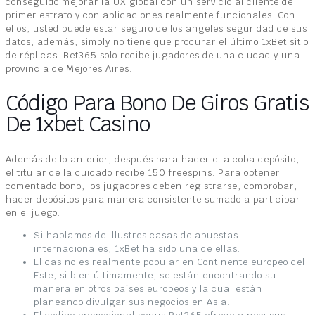
conseguido mejorar la UX global con un servicio al cliente de
primer estrato y con aplicaciones realmente funcionales. Con
ellos, usted puede estar seguro de los angeles seguridad de sus
datos, además, simply no tiene que procurar el último 1xBet sitio
de réplicas. Bet365 solo recibe jugadores de una ciudad y una
provincia de Mejores Aires.
Código Para Bono De Giros Gratis
De 1xbet Casino
Además de lo anterior, después para hacer el alcoba depósito,
el titular de la cuidado recibe 150 freespins. Para obtener
comentado bono, los jugadores deben registrarse, comprobar,
hacer depósitos para manera consistente sumado a participar
en el juego.
Si hablamos de illustres casas de apuestas
internacionales, 1xBet ha sido una de ellas.
El casino es realmente popular en Continente europeo del
Este, si bien últimamente, se están encontrando su
manera en otros países europeos y la cual están
planeando divulgar sus negocios en Asia.