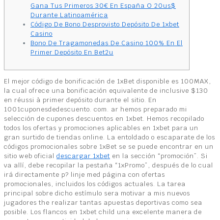
Gana Tus Primeros 30€ En España O 20us$
Durante Latinoamérica
Código De Bono Desprovisto Depósito De 1xbet
Casino
Bono De Tragamonedas De Casino 100% En El
Primer Depósito En Bet2u
El mejor código de bonificación de 1xBet disponible es 100MAX,
la cual ofrece una bonificación equivalente de inclusive $130
en réussi à primer depósito durante el sitio. En
1001cuponesdedescuento. com. ar hemos preparado mi
selección de cupones descuentos en 1xbet. Hemos recopilado
todos los ofertas y promociones aplicables en 1xbet para un
gran surtido de tiendas online. La entoldado o escaparate de los
códigos promocionales sobre 1xBet se se puede encontrar en un
sitio web oficial
descargar 1xbet
en la sección “promoción”. Si
va allí, debe recopilar la pestaña “1xPromo”, después de lo cual
irá directamente p? linje med página con ofertas
promocionales, incluidos los códigos actuales. La tarea
principal sobre dicho estímulo sera motivar a mis nuevos
jugadores the realizar tantas apuestas deportivas como sea
posible. Los flancos en 1xbet child una excelente manera de