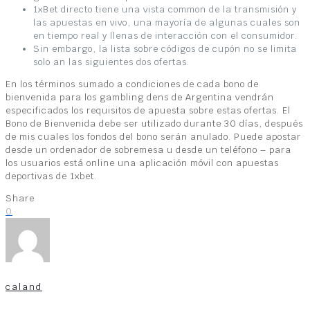
1xBet directo tiene una vista common de la transmisión y
las apuestas en vivo, una mayoría de algunas cuales son
en tiempo real y llenas de interacción con el consumidor.
Sin embargo, la lista sobre códigos de cupón no se limita
solo an las siguientes dos ofertas.
En los términos sumado a condiciones de cada bono de
bienvenida para los gambling dens de Argentina vendrán
especificados los requisitos de apuesta sobre estas ofertas. El
Bono de Bienvenida debe ser utilizado durante 30 días, después
de mis cuales los fondos del bono serán anulado. Puede apostar
desde un ordenador de sobremesa u desde un teléfono – para
los usuarios está online una aplicación móvil con apuestas
deportivas de 1xbet.
Share
0
caland