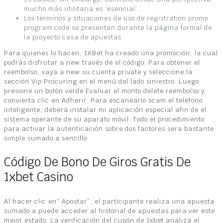
mucho más utilitaria es ‘esencial’.
Los términos y situaciones de uso de registration promo
program code se presentan durante la página formal de
la proyecto casa de apuestas.
Para quienes lo hacen, 1XBet ha creado una promoción; la cual
podrás disfrutar a new través de el código. Para obtener el
reembolso, vaya a new su cuenta private y seleccione la
sección Vip Procuring en el menú del lado siniestro. Luego
presione un botón verde Evaluar el monto delete reembolso y
convierta clic en Adherir. Para escanearlo scam el teléfono
inteligente, deberá instalar mi aplicación especial afin de el
sistema operante de su aparato móvil. Todo el procedimiento
para activar la autenticación sobre dos factores sera bastante
simple sumado a sencillo.
Código De Bono De Giros Gratis De
1xbet Casino
Al hacer clic en” Apostar”, el participante realiza una apuesta
sumado a puede acceder al historial de apuestas para ver este
mejor estado. La verificación del cupón de 1xbet analiza el