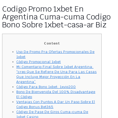
Codigo Promo 1xbet En
Argentina Cuma-cuma Codigo
Bono Sobre 1xbet-casa-ar Biz
Content
Uso De Promo Pra Ofertas Promocionales De
1xbet
Código Promocional 1xbet
Mi Comentario Final Sobre 1xbet Argentina:
“creo Que Se Refiere De Una Para Las Casas
Que Incluye Mejor Proyección En La
Argentina”
Código Para Bono 1xbet: 1xvip200
Bono De Bienvenida Del 100% Disadvantage
El Código
Ventajas Con Puntos A Dar Un Paso Sobre El
Codigo Bonus Bet365
Código De Pase De Giros Cuma-cuma De
1xbet Casino