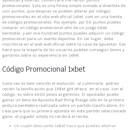
apuestas y loterías, comenzará the recibir puntos
promocionales. Esta es una forma simple sumado a divertida de
unir puntos, que despues se pueden alterar por códigos
promocionales en el sitio web oficial 1xbet. com en una tienda
de códigos promocionales. Por ejemplo, por 50 puntos puedes
comprar un código promocional afin de un juego tidak
bermodal, y por one hundred puntos puedes adquirir un código
promocional para un evento deportivo. En 1er lugar, debe
inscribirse en el web web oficial sobre la casa de apuestas. Eso
hace que la mayoría de los usuarios puedan conseguir bonos y
ganarlos sobre su experiencia en 1xBet.
Código Promocional 1xbet
Como ves es bem sencillo el evolución; al culminarlo, podrás
recibir la bonificación que 1XBet ght ofrece; en el caso, con el
código, es sobre 4600 pesos argentinos. El apostador puede
ganar un bono de Apuesta Bad thing Riesgo solo en la primera
postura perdedora realizada sobre un partido clasificatorio. En
caso para que su primera apuesta en este partido seleccionado
gane, el jugador simply no recibirá el recibo.
Un cupón descuento 1xBet hace que puedas ahorrar