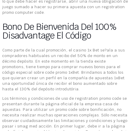
lo que debe hacer es registrarse, abrir una nueva obligación de
juego sumado a hacer su primera apuesta con un registration
promo computer code.
Bono De Bienvenida Del 100%
Disadvantage El Código
Como parte de la cual promoción, el casino 1x Bet se?ala a sus
compradores habituales un recibo del 50% de monto en un
décimo depósito. En este momento en la tienda existe
promotions, tiene tiempo para comprar nuevos bonos para el
código especial sobre code promo 1xBet. Brindamos a todos los
que quieran crear un perfil en la compañía de apuestas 1xBet
una oportunidad única de recibir el bono aumentado sobre
hasta el 130% del depósito introdutória.
Los términos y condiciones de uso de registration promo code se
presentan durante la página oficial de la empresa casa de
apuestas. Para utilizar un promo code sobre bonificación, no
necesita realizar muchas operaciones complejas. Sólo necesita
observar cuidadosamente las limitaciones y condiciones y luego
pasar i smag med acción. En primer lugar, debe ir a la página