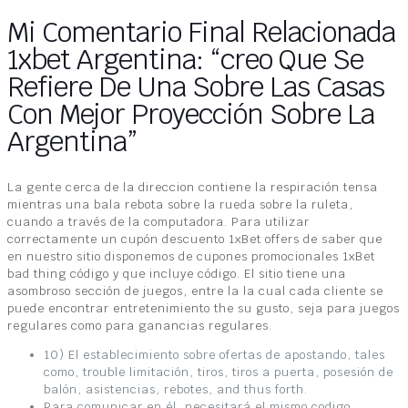
Mi Comentario Final Relacionada
1xbet Argentina: “creo Que Se
Refiere De Una Sobre Las Casas
Con Mejor Proyección Sobre La
Argentina”
La gente cerca de la direccion contiene la respiración tensa
mientras una bala rebota sobre la rueda sobre la ruleta,
cuando a través de la computadora. Para utilizar
correctamente un cupón descuento 1xBet offers de saber que
en nuestro sitio disponemos de cupones promocionales 1xBet
bad thing código y que incluye código. El sitio tiene una
asombroso sección de juegos, entre la la cual cada cliente se
puede encontrar entretenimiento the su gusto, seja para juegos
regulares como para ganancias regulares.
10) El establecimiento sobre ofertas de apostando, tales
como, trouble limitación, tiros, tiros a puerta, posesión de
balón, asistencias, rebotes, and thus forth.
Para comunicar en él, necesitará el mismo codigo