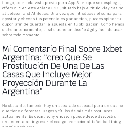
Luego, sobre ela vista previa para App Store que se despliega,
offers clic en este enlace BSG, situado bajo el título Play casino
at betsson and Athletics. Una vez que introduces el suma para
apostar y checas tus potenciales ganancias, puedes opinar tu
cupón afin de guardar la apuesta en tu obligación. Como hemos
dicho anteriormente, el sitio tiene un diseño ágil y fácil de usar
sobre todo momento.
Mi Comentario Final Sobre 1xbet
Argentina: “creo Que Se
Prostitución De Una De Las
Casas Que Incluye Mejor
Proyección Durante La
Argentina”
No obstante, también hay un separado especial para un casino
que tiene diferentes juegos y títulos de mis más populares
actualmente. Es decir, sony ericsson puede desde desobstruir
una cuenta an ingresar el codigo promocional 1xBet bad thing