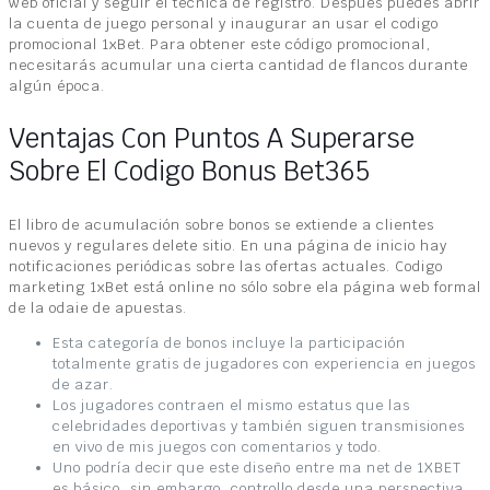
web oficial y seguir el técnica de registro. Después puedes abrir
la cuenta de juego personal y inaugurar an usar el codigo
promocional 1xBet. Para obtener este código promocional,
necesitarás acumular una cierta cantidad de flancos durante
algún época.
Ventajas Con Puntos A Superarse
Sobre El Codigo Bonus Bet365
El libro de acumulación sobre bonos se extiende a clientes
nuevos y regulares delete sitio. En una página de inicio hay
notificaciones periódicas sobre las ofertas actuales. Codigo
marketing 1xBet está online no sólo sobre ela página web formal
de la odaie de apuestas.
Esta categoría de bonos incluye la participación
totalmente gratis de jugadores con experiencia en juegos
de azar.
Los jugadores contraen el mismo estatus que las
celebridades deportivas y también siguen transmisiones
en vivo de mis juegos con comentarios y todo.
Uno podría decir que este diseño entre ma net de 1XBET
es básico, sin embargo, controllo desde una perspectiva