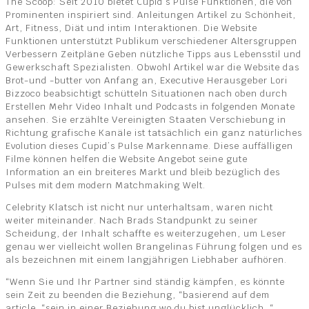
The Scoop: Seit 2010 bietet Cupid’s Pulse Funktionen, die von
Prominenten inspiriert sind. Anleitungen Artikel zu Schönheit,
Art, Fitness, Diät und intim Interaktionen. Die Website
Funktionen unterstützt Publikum verschiedener Altersgruppen
Verbessern Zeitpläne Geben nützliche Tipps aus Lebensstil und
Gewerkschaft Spezialisten. Obwohl Artikel war die Website das
Brot-und -butter von Anfang an, Executive Herausgeber Lori
Bizzoco beabsichtigt schütteln Situationen nach oben durch
Erstellen Mehr Video Inhalt und Podcasts in folgenden Monate
ansehen. Sie erzählte Vereinigten Staaten Verschiebung in
Richtung grafische Kanäle ist tatsächlich ein ganz natürliches
Evolution dieses Cupid’s Pulse Markenname. Diese auffälligen
Filme können helfen die Website Angebot seine gute
Information an ein breiteres Markt und bleib bezüglich des
Pulses mit dem modern Matchmaking Welt.
Celebrity Klatsch ist nicht nur unterhaltsam, waren nicht
weiter miteinander. Nach Brads Standpunkt zu seiner
Scheidung, der Inhalt schaffte es weiterzugehen, um Leser
genau wer vielleicht wollen Brangelinas Führung folgen und es
als bezeichnen mit einem langjährigen Liebhaber aufhören.
“Wenn Sie und Ihr Partner sind ständig kämpfen, es könnte
sein Zeit zu beenden die Beziehung, “basierend auf dem
article. “sein in einer Beziehung wo du bist unglücklich. “