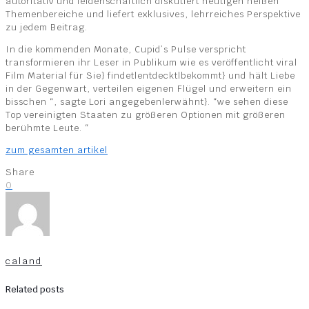
autoritativ und leidenschaftlich diskutiert heutigen heißen
Themenbereiche und liefert exklusives, lehrreiches Perspektive
zu jedem Beitrag.
In die kommenden Monate, Cupid’s Pulse verspricht
transformieren ihr Leser in Publikum wie es veröffentlicht viral
Film Material für Sie} findet|entdeckt|bekommt} und hält Liebe
in der Gegenwart, verteilen eigenen Flügel und erweitern ein
bisschen “, sagte Lori angegeben|erwähnt}. “we sehen diese
Top vereinigten Staaten zu größeren Optionen mit größeren
berühmte Leute. “
zum gesamten artikel
Share
0
caland
Related posts