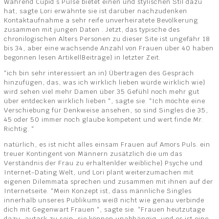
Während Cupid’s Pulse bietet einen und stylischen Stil dazu
hat, sagte Lori erwähnte sie ist darüber nachzudenken
Kontaktaufnahme a sehr reife unverheiratete Bevölkerung
zusammen mit jungen Daten . Jetzt, das typische des
chronilogischen Alters Personen zu dieser Site ist ungefähr 18
bis 34, aber eine wachsende Anzahl von Frauen über 40 haben
begonnen lesen Artikel|Beiträge} in letzter Zeit.
“ich bin sehr interessiert an in} Übertragen des Gespräch
hinzufügen, das, was ich wirklich lieben würde wirklich wie}
wird sehen viel mehr Damen über 35 Gefühl noch mehr gut
über entdecken wirklich lieben “, sagte sie. “Ich möchte eine
Verschiebung für Denkweise ansehen, so sind Singles die 35,
45 oder 50 immer noch glaube kompetent und wert finde Mr.
Richtig. “
natürlich, es ist nicht alles einsam Frauen auf Amors Puls. ein
treuer Kontingent von Männern zusätzlich die um das
Verständnis der Frau zu erhalten|der weibliche} Psyche und
Internet-Dating Welt, und Lori plant weiterzumachen mit
eigenen Dilemmata sprechen und zusammen mit ihnen auf der
Internetseite. “Mein Konzept ist, dass männliche Singles
innerhalb unseres Publikums weiß nicht wie genau verbinde
dich mit Gegenwart Frauen “, sagte sie. “Frauen heutzutage
dazu, autark zu sein, sie können unabhängig, und es ist eine