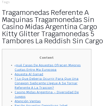
Tags
Tragamonedas Referente A
Maquinas Tragamonedas Sin
Casino Midas Argentina Cargo
Kitty Glitter Tragamonedas 5
Tambores La Reddish Sin Cargo
Content
¿qué Casas De Apuestas Ofrecen Mejores
Cuotas Entre Ma Eurocopa
Apuesta Al Ganad
? Lo Que Deberia Ocurrir Para Que Una
Conexion Sedicente Llegue A Se Tornar
Referente A La Traicion?
Casino Midas Argentina – Diversidad De
Juegos
Atención Ventas
Recibo Apuestas Deportivas 1xbet