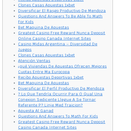
Clones Casas Apuestas 1xbet
Diversificar El Rasgo Productivo De Mendoza
Questions And Answers To Be Able To Math
For Kids
Bet Maquina De Apuestas
Greatest Casino Free Reward Nunca Deposit
Online Casino Canada Internet Sites
Casino Midas Argentina – Diversidad De
Juegos
Clones Casas Apuestas 1xbet
Atención Ventas
¿qué Viviendas De Apuestas Ofrecen Mejores
Cuotas Entre Ma Eurocopa
Recibo Apuestas Deportivas 1xbet
Bet Maquina De Apuestas
Diversificar El Perfil Productivo De Mendoza
? Lo Que Tendría Ocurrir Para O Qual Una
Conexion Sedicente Llegue A Se Tornar
Referente P? Linje Med Traicion?
Apuesta Al Ganad
Questions And Answers To Math For Kids
Greatest Casino Free Reward Nunca Deposit
Casino Canada Internet Sites