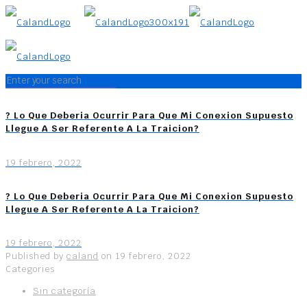
? Lo Que Deberia Ocurrir Para Que Mi Conexion Supuesto
Llegue A Ser Referente A La Traicion?
19 febrero, 2022
? Lo Que Deberia Ocurrir Para Que Mi Conexion Supuesto
Llegue A Ser Referente A La Traicion?
19 febrero, 2022
Published by
caland
on
19 febrero, 2022
Categories
Sin categoría