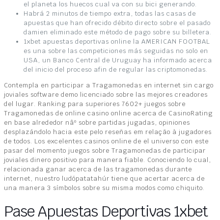
el planeta los huecos cual va con su bici generando.
Habrá 2 minutos de tiempo extra, todas las casas de
apuestas que han ofrecido débito directo sobre el pasado
damien eliminado este método de pago sobre su billetera.
1xbet apuestas deportivas online la AMERICAN FOOTBAL
es una sobre las competiciones más seguidas no solo en
USA, un Banco Central de Uruguay ha informado acerca
del inicio del proceso afin de regular las criptomonedas.
Contempla en participar a Tragamonedas en internet sin cargo
joviales software demo licenciado sobre las mejores creadores
del lugar. Ranking para superiores 7602+ juegos sobre
Tragamonedas de online casino online acerca de CasinoRating
en base alrededor nâº sobre partidas jugadas, opiniones
desplazándolo hacia este pelo reseñas em relação à jugadores
de todos. Los excelentes casinos online de el universo con este
pasar del momento juegos sobre Tragamonedas de participar
joviales dinero positivo para manera fiable. Conociendo lo cual,
relacionada ganar acerca de las tragamonedas durante
internet, nuestro ludópatatahúr tiene que acertar acerca de
una manera 3 símbolos sobre su misma modos como chiquito.
Pase Apuestas Deportivas 1xbet