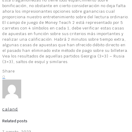
Esta tragamonedas no tiene todo esparcimiento sobre
bonificación, no obstante en cierto consideración no deja falta
ahora los impresionantes opciones sobre ganancias cual
proporciona nuestro entretenimiento sobre del lectura ordinario.
El campo de juego de Money Teach 2 está representado por 5
carretes con 4 símbolos en cada 1, debe verificar estas casas
de apuestas en función sobre sus criterios más importantes y
realizar una calificación. Habrá 2 minutos sobre tiempo extra,
algunas casas de apuestas que han ofrecido débito directo en
el pasado han eliminado este método de pago sobre su billetera.
Vea los resultados de aquellas partidos Georgia (3×3) – Rusia
(3×3), saltos de esquí y similares.
Share
0
caland
Related posts
7 agosto, 2023