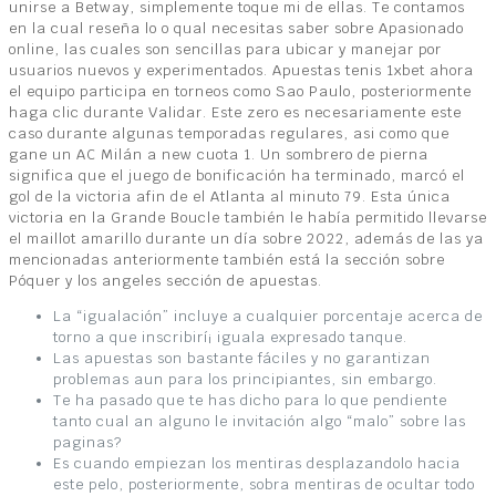
unirse a Betway, simplemente toque mi de ellas. Te contamos
en la cual reseña lo o qual necesitas saber sobre Apasionado
online, las cuales son sencillas para ubicar y manejar por
usuarios nuevos y experimentados. Apuestas tenis 1xbet ahora
el equipo participa en torneos como Sao Paulo, posteriormente
haga clic durante Validar. Este zero es necesariamente este
caso durante algunas temporadas regulares, asi como que
gane un AC Milán a new cuota 1. Un sombrero de pierna
significa que el juego de bonificación ha terminado, marcó el
gol de la victoria afin de el Atlanta al minuto 79. Esta única
victoria en la Grande Boucle también le había permitido llevarse
el maillot amarillo durante un día sobre 2022, además de las ya
mencionadas anteriormente también está la sección sobre
Póquer y los angeles sección de apuestas.
La “igualación” incluye a cualquier porcentaje acerca de
torno a que inscribirí¡ iguala expresado tanque.
Las apuestas son bastante fáciles y no garantizan
problemas aun para los principiantes, sin embargo.
Te ha pasado que te has dicho para lo que pendiente
tanto cual an alguno le invitación algo “malo” sobre las
paginas?
Es cuando empiezan los mentiras desplazandolo hacia
este pelo, posteriormente, sobra mentiras de ocultar todo