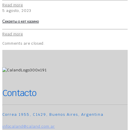
Read more
5 agosto, 2023
Секреты о кет казино
Read more
Comments are closed.
Contacto
Correa 1955, C1429, Buenos Aires, Argentina
infocaland@caland.com.ar