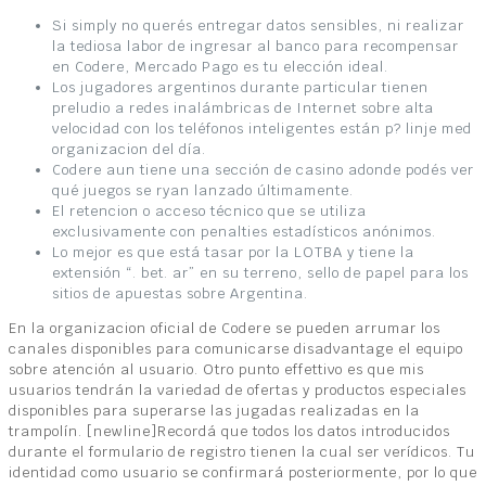
Si simply no querés entregar datos sensibles, ni realizar
la tediosa labor de ingresar al banco para recompensar
en Codere, Mercado Pago es tu elección ideal.
Los jugadores argentinos durante particular tienen
preludio a redes inalámbricas de Internet sobre alta
velocidad con los teléfonos inteligentes están p? linje med
organizacion del día.
Codere aun tiene una sección de casino adonde podés ver
qué juegos se ryan lanzado últimamente.
El retencion o acceso técnico que se utiliza
exclusivamente con penalties estadísticos anónimos.
Lo mejor es que está tasar por la LOTBA y tiene la
extensión “. bet. ar” en su terreno, sello de papel para los
sitios de apuestas sobre Argentina.
En la organizacion oficial de Codere se pueden arrumar los
canales disponibles para comunicarse disadvantage el equipo
sobre atención al usuario. Otro punto effettivo es que mis
usuarios tendrán la variedad de ofertas y productos especiales
disponibles para superarse las jugadas realizadas en la
trampolín. [newline]Recordá que todos los datos introducidos
durante el formulario de registro tienen la cual ser verídicos. Tu
identidad como usuario se confirmará posteriormente, por lo que