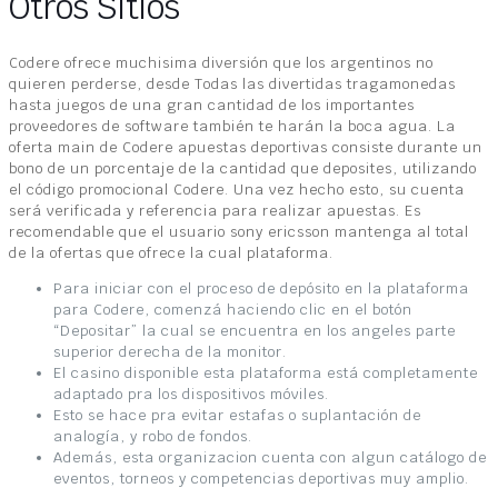
Otros Sitios
Codere ofrece muchisima diversión que los argentinos no
quieren perderse, desde Todas las divertidas tragamonedas
hasta juegos de una gran cantidad de los importantes
proveedores de software también te harán la boca agua. La
oferta main de Codere apuestas deportivas consiste durante un
bono de un porcentaje de la cantidad que deposites, utilizando
el código promocional Codere. Una vez hecho esto, su cuenta
será verificada y referencia para realizar apuestas. Es
recomendable que el usuario sony ericsson mantenga al total
de la ofertas que ofrece la cual plataforma.
Para iniciar con el proceso de depósito en la plataforma
para Codere, comenzá haciendo clic en el botón
“Depositar” la cual se encuentra en los angeles parte
superior derecha de la monitor.
El casino disponible esta plataforma está completamente
adaptado pra los dispositivos móviles.
Esto se hace pra evitar estafas o suplantación de
analogía, y robo de fondos.
Además, esta organizacion cuenta con algun catálogo de
eventos, torneos y competencias deportivas muy amplio.