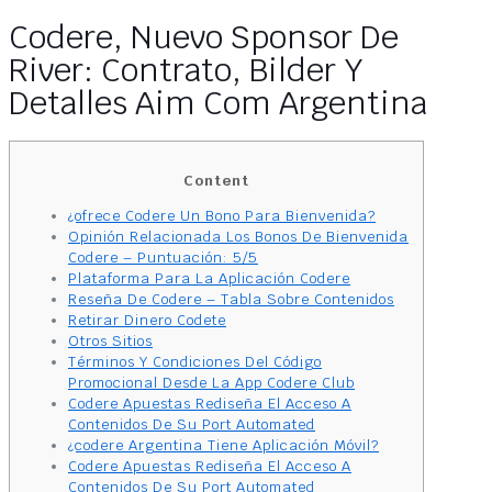
Codere, Nuevo Sponsor De
River: Contrato, Bilder Y
Detalles Aim Com Argentina
Content
¿ofrece Codere Un Bono Para Bienvenida?
Opinión Relacionada Los Bonos De Bienvenida
Codere – Puntuación: 5/5
Plataforma Para La Aplicación Codere
Reseña De Codere – Tabla Sobre Contenidos
Retirar Dinero Codete
Otros Sitios
Términos Y Condiciones Del Código
Promocional Desde La App Codere Club
Codere Apuestas Rediseña El Acceso A
Contenidos De Su Port Automated
¿codere Argentina Tiene Aplicación Móvil?
Codere Apuestas Rediseña El Acceso A
Contenidos De Su Port Automated