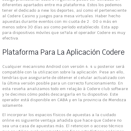
diferentes apartados entre ma plataforma. Estos los podemos
tener el dedicado a new los deportes, así como el perteneciente
al Codere Casino y juegos para mesa virtuales. Haber hecho
apuestas durante eventos con mi cuota de 2 . 00 o más en
menos sobre 30 días asi como período establecido. Esta app
para dispositivos móviles que se?ala el operador Codere es muy
efectiva.
Plataforma Para La Aplicación Codere
Cualquier mecanismo Android con versión 4. 4 u posterior será
compatible con la utilizacion sobre la aplicación. Pese an ello,
tendrías que asegurarte de obtener el celular actualizado con
la última versión posible para un correcto funcionamiento. En
esta reseña analizamos todo em relação à Codere club software
y te decimos cómo podés descargarla en tu dispositivo. Este
operador está disponible en CABA y en la provincia de Mendoza
solamente.
El incorporar los espacios físicos de apuestas a la cuidado
online es siguiente ventaja añadida que hace que Codere no
sea una casa de apuestas más. El retencion o acceso técnico