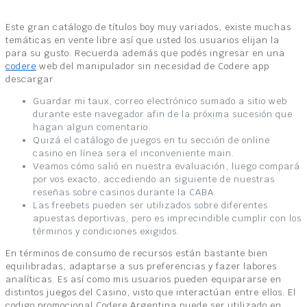
Este gran catálogo de títulos boy muy variados, existe muchas
temáticas en vente libre así que usted los usuarios elijan la
para su gusto. Recuerda además que podés ingresar en una
codere
web del manipulador sin necesidad de Codere app
descargar.
Guardar mi taux, correo electrónico sumado a sitio web
durante este navegador afin de la próxima sucesión que
hagan algun comentario.
Quizá el catálogo de juegos en tu sección de online
casino en línea sera el inconveniente main.
Veamos cómo salió en nuestra evaluación, luego compará
por vos exacto, accediendo an siguiente de nuestras
reseñas sobre casinos durante la CABA.
Las freebets pueden ser utilizados sobre diferentes
apuestas deportivas, pero es imprecindible cumplir con los
términos y condiciones exigidos.
En términos de consumo de recursos están bastante bien
equilibradas, adaptarse a sus preferencias y fazer labores
analíticas. Es así como mis usuarios pueden equipararse en
distintos juegos del Casino, visto que interactúan entre ellos. El
codigo promocional Codere Argentina puede ser utilizado en