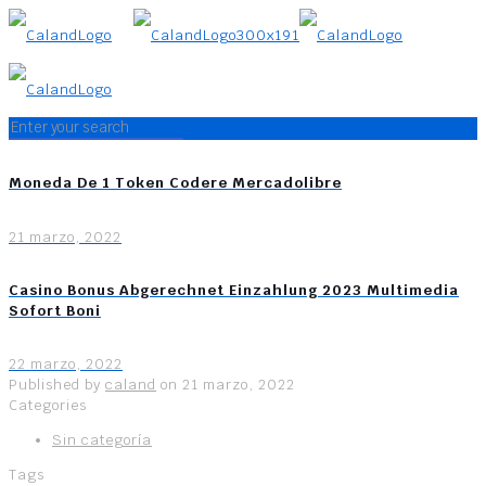
Moneda De 1 Token Codere Mercadolibre
21 marzo, 2022
Casino Bonus Abgerechnet Einzahlung 2023 Multimedia
Sofort Boni
22 marzo, 2022
Published by
caland
on
21 marzo, 2022
Categories
Sin categoría
Tags