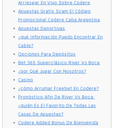
Arriesgar En Vivo Sobre Codere
Apuestas Gratis Scam El Código
Promocional Codere Caba Argentina
Apuestas Deportivas
¿qué Información Puedo Encontrar En
Cable?
Opciones Para Depósitos
Bet 365 Superclásico River Vs Boca
¿por Qué Jugar Con Nosotros?
Casino
¿cómo Arrumar Freebet En Codere?
Pronóstico Afin De River Vs Boca:
¿quién Es El Favorito De Todas Las
Casas De Apuestas?
Codere Added Bonus De Bienvenida