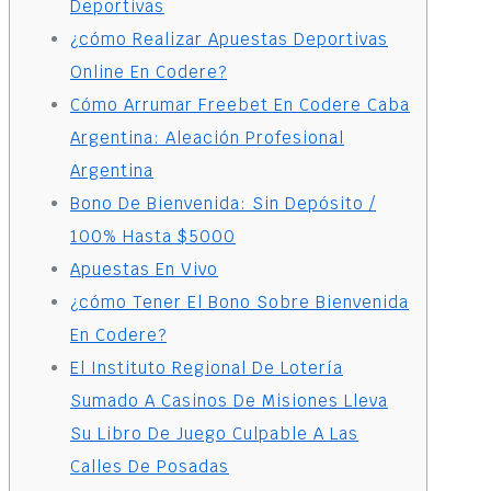
Deportivas
¿cómo Realizar Apuestas Deportivas
Online En Codere?
Cómo Arrumar Freebet En Codere Caba
Argentina: Aleación Profesional
Argentina
Bono De Bienvenida: Sin Depósito /
100% Hasta $5000
Apuestas En Vivo
¿cómo Tener El Bono Sobre Bienvenida
En Codere?
El Instituto Regional De Lotería
Sumado A Casinos De Misiones Lleva
Su Libro De Juego Culpable A Las
Calles De Posadas