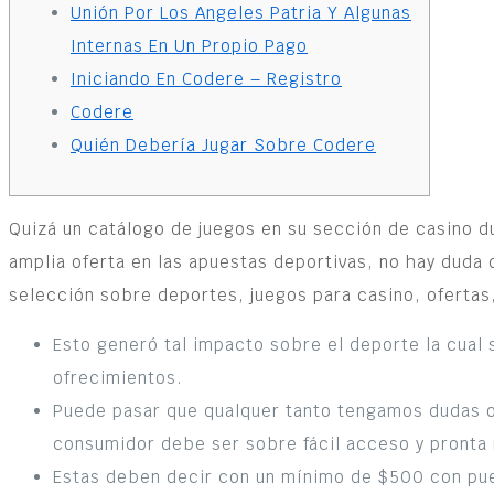
Unión Por Los Angeles Patria Y Algunas
Internas En Un Propio Pago
Iniciando En Codere – Registro
Codere
Quién Debería Jugar Sobre Codere
Quizá un catálogo de juegos en su sección de casino d
amplia oferta en las apuestas deportivas, no hay duda
selección sobre deportes, juegos para casino, oferta
Esto generó tal impacto sobre el deporte la cual 
ofrecimientos.
Puede pasar que qualquer tanto tengamos dudas o 
consumidor debe ser sobre fácil acceso y pronta
Estas deben decir con un mínimo de $500 con pue