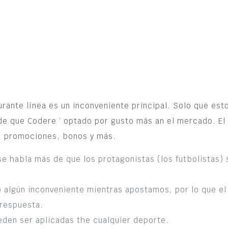
urante línea es un inconveniente principal. Solo que es
 de que Codere ‘ optado por gusto más an el mercado. E
s, promociones, bonos y más.
se habla más de que los protagonistas (los futbolistas)
algún inconveniente mientras apostamos, por lo que el 
 respuesta.
den ser aplicadas the cualquier deporte.