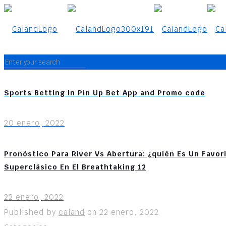
Sports Betting in Pin Up Bet App and Promo code
20 enero, 2022
Pronóstico Para River Vs Abertura: ¿quién Es Un Favo
Superclásico En El Breathtaking 12
22 enero, 2022
Published by
caland
on
22 enero, 2022