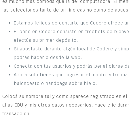
es mucho más cómoda que la del computadora. El menú
las selecciones tanto de on line casino como de apues
Estamos felices de contarte que Codere ofrece u
El bono en Codere consiste en freebets de bienven
efectúa su primer depósito.
Si apostaste durante algún local de Codere y simpl
podrás hacerlo desde la web.
Conecta con tus usuarios y podrás beneficiarse d
Ahora solo tienes que ingresar el monto entre ma
baloncesto o handbags sobre hielo.
Colocá su nombre tal y como aparece registrado en el b
alias CBU y mis otros datos necesarios, hace clic dura
transacción.