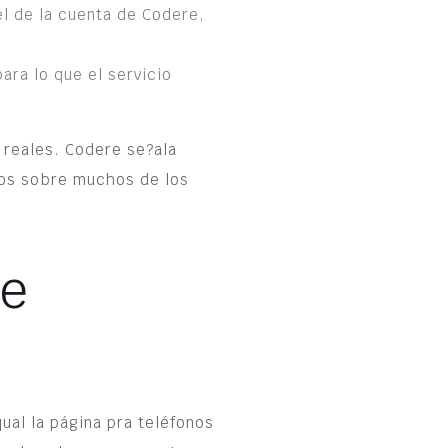
el de la cuenta de Codere,
ra lo que el servicio
 reales. Codere se?ala
gos sobre muchos de los
he
ual la página pra teléfonos