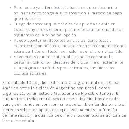
Pero, como ya offers leído, lo basic es que este casino
online favorito ponga a su disposición el método de pago
que necesites.
Luego de conocer qué modelos de apuestas existe en
1xbet, sony ericsson torna pertinente estimar cual de las
siguientes es la principal opción.
Puede apostar en deportes en vivo asi como fútbol, ​​
baloncesto con béisbol e incluso obtener recomendaciones
sobre partidos en festón con solo hacer clic en el partido.
Si veterans administration allí, debe seleccionar la
pestaña «1xPromo», después de lo cual irá directamente
a la página con ofertas promocionales, incluidos los
códigos actuales.
Este sábado 10 de julio se disputará la gran final de la Copa
América entre la Selección Argentina con Brasil, desde
algunas 21, en un estadio Maracaná de Río sobre Janeiro. El
encuentro no sólo tendrá expectantes a los hinchas de cada
país y del mundo en common, sino que también tendrá en vilo al
mercado sobre las apuestas deportivas. Además, la función
permite reducir la cuantía de dinero y los cambios se aplican de
forma inmediata.