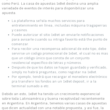
como Perú. La casa de apuestas 1xBet destina una amplia
variedade de eventos de interés para disponibilizar una
apuesta.
La plataforma se?ala muchos servicios para
entretenimiento en línea, incluidas máquina tragaperras
y casinos.
Puede autorizar el sitio 1xBet an enviarle notificaciones
para avisarle cuando su intriga favorito está the punto de
comenzar.
Para recibir una recompensa adicional de este tipo, debe
servirse un codigo promocional de 1xbet, el cual no es mas
que un código único que consta de un conjunto
residencial específico de letras y números.
Después de que los datos se hayan guardado y verificado,
simply no habrá preguntas, como registar na 1xBet.
Por ejemplo, tendrá que recargar el monedero electrónico
pra transferir los fondos an un 1xBet deposit, ir a la
terminal sumado a etc.
Debido an esto, 1xBet ha tenido un crecimiento exponencial
sobre toda Latinoamérica y buena receptividad recientemente
en Argentina. En Argentina, tenemos varias casas de apuestas
que dicen actualidad con una notable propuesta, y asi fue, la