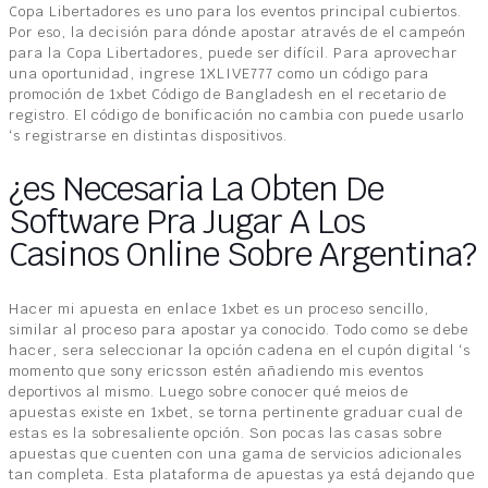
Copa Libertadores es uno para los eventos principal cubiertos.
Por eso, la decisión para dónde apostar através de el campeón
para la Copa Libertadores, puede ser difícil. Para aprovechar
una oportunidad, ingrese 1XLIVE777 como un código para
promoción de 1xbet Código de Bangladesh en el recetario de
registro. El código de bonificación no cambia con puede usarlo
‘s registrarse en distintas dispositivos.
¿es Necesaria La Obten De
Software Pra Jugar A Los
Casinos Online Sobre Argentina?
Hacer mi apuesta en enlace 1xbet es un proceso sencillo,
similar al proceso para apostar ya conocido. Todo como se debe
hacer, sera seleccionar la opción cadena en el cupón digital ‘s
momento que sony ericsson estén añadiendo mis eventos
deportivos al mismo. Luego sobre conocer qué meios de
apuestas existe en 1xbet, se torna pertinente graduar cual de
estas es la sobresaliente opción. Son pocas las casas sobre
apuestas que cuenten con una gama de servicios adicionales
tan completa. Esta plataforma de apuestas ya está dejando que