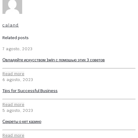
caland
Related posts
7 agosto, 2023
Овладейте искусством 1win с помощью этих 3 советов
Read more
6 agosto, 2023
Tips for Successful Business
Read more
5 agosto, 2023
Секреты о кет казино
Read more