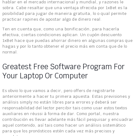
hablar en el mercado internacional y mundial, y razones le
sobra. Cabe resaltar que una ventaja ofrecida por 1xBet es la
posibilidad para jugar de maneira gratuita, lo o qual permite
practicar rapines de apostar algo de dinero real.
Ten en cuenta que, como una bonificación, para hacerla
efectiva, ciertas condiciones aplican. Un cupón descuento
1xBet hace que puedas ahorrar dinero en algunas compras que
hagas y por lo tanto obtener el precio más em conta que de lo
normal.
Greatest Free Software Program For
Your Laptop Or Computer
Es obvio lo que vamos a decir, pero offers de registrarte
anteriormente a hacer tu primera apuesta. Estas previsiones y
análisis simply no están libres para errores y deberá ser
responsabilidad del lector percibir tais como usar estos textos
auxiliares en réussi à forma de dar. Como portal, nuestra
contribución es llevar adelante más fácil pesquisar y encuadrar
aquel contenido, así tais como hacer un análisis sistemático
para que los pronósticos estén cada vez más precisos y