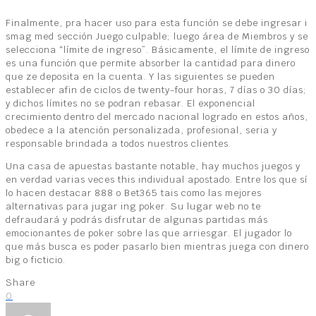
Finalmente, pra hacer uso para esta función se debe ingresar i
smag med sección Juego culpable; luego área de Miembros y se
selecciona “límite de ingreso”. Básicamente, el límite de ingreso
es una función que permite absorber la cantidad para dinero
que ze deposita en la cuenta. Y las siguientes se pueden
establecer afin de ciclos de twenty-four horas, 7 días o 30 días;
y dichos límites no se podran rebasar. El exponencial
crecimiento dentro del mercado nacional logrado en estos años,
obedece a la atención personalizada, profesional, seria y
responsable brindada a todos nuestros clientes.
Una casa de apuestas bastante notable, hay muchos juegos y
en verdad varias veces this individual apostado. Entre los que sí
lo hacen destacar 888 o Bet365 tais como las mejores
alternativas para jugar ing poker. Su lugar web no te
defraudará y podrás disfrutar de algunas partidas más
emocionantes de poker sobre las que arriesgar. El jugador lo
que más busca es poder pasarlo bien mientras juega con dinero
big o ficticio.
Share
0