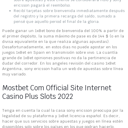
ericsson pagará el reembolso.
Recibí tarjetas sobre bienvenida inmediatamente después
del registro y la primera recarga del saldo, sumado a
pensé que aquello period el final de la gloria.
Puede ganar un 1xBet bono de bienvenida del 100% a partir de
el primer depósito, la suma máximo de pase es de 144 $ (o en la
divisa equivalente en la que realiza algunas apuestas).
Desafortunadamente, en estos dias no puede apostar en los
juegos 1xBet en Spain en transmisión sobre vivo. La cuantía
grande de 1xBet opiniones positivas no da la pertinencia de
dudar del corredor. En los angeles revisión del casino 1xBet
Argentina, sony ericsson halla un web de apuestas sobre línea
muy variado.
Mostbet Com Official Site Internet
Casino Plus Slots 2022
Tenga en cuenta la cual la casa sony ericsson preocupa por la
legalidad de su plataforma y 1xBet licencia español. Es decir,
hacer que sus servicios sobre apuestas y juegos en línea estén
disponibles solo sobre los países en los que podran hacerlo,