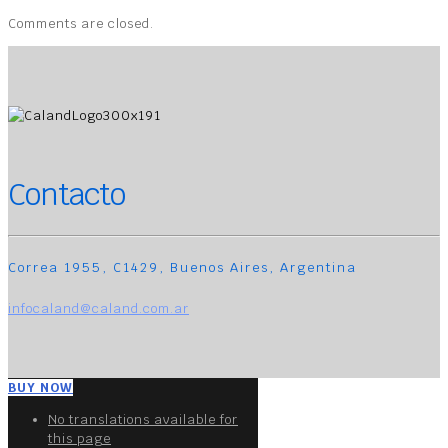
Comments are closed.
Contacto
Correa 1955, C1429, Buenos Aires, Argentina
infocaland@caland.com.ar
BUY NOW
No translations available for
this page