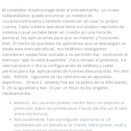
Al completar disadvantage éxito el procedimiento, un nuevo
ludópatatahúr puede encontrar un nombre de
usuario/contraseña y también comenzar an usar tu propia
cuenta. Cada sistema operativo tiene sus propios requisitos de
sistema o qual se debe tener en cuenta an una hora de
exonerar las aplicaciones para que se instalen y funcionen
bien. El hecho es que todos los aplicativos que se descargan no
desde este mercado oficial, mis teléfonos inteligentes
consideran sospechoso sumado a no permiten dar, mostrando el
mensaje “apk no está disponible”. Para sortear el problema, ha
sido necesario ir the la configuración de teléfono y ceder
permiso para dar aplicaciones de fuentes desconocidas. Por otro
lado, Bet365, siguiente de las referencias en apuestas
deportivas, ofrece 3. seventy five por la palma de la Albiceleste,
3. 25 la igualdad y two. 10 por un título de los angeles
Verdeamarela.
Además, los usuarios pueden recibir bono sin deposito al
participar sobre las promociones Fausto del día um Rueda
entre ma fortuna.
Adicionalmente, han conseguido superarse la UX
worldwide con un beneficio al cliente sobre primer nivel y
con aplicaciones realmente funcionales.