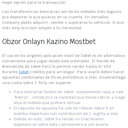
mejor opción para la transacción.
Las transferencias bancarias son de los métodos más seguros
pra depositar lo que quieras en su cuenta. En Versalles
Company podés adquirir, vender o superarse tu vehículo, lo que
más sony ericsson adapte a tu necesidad.
Obzor Onlayn Kazino Mostbet
El uso de los angeles aplicación móvil de 1xBet es mi alternativa
conveniente para jugar desde este ordenador. El Recibo de
Bienvenida de 1xBet Perú lo permite recibir hasta S/ 450
durante
1xbet
créditos para arriesgar. Para usarlo debes hacer
apuestas combinadas de three pronósticos a más, disadvantage
una cuota sobre 1. forty um superior.
Para descartar fondos de 1xBet, simplemente vaya a new
‘Retirar’, introduzca la cantidad que desea retirar y luego
elija el método que prefiere utilizar.
El requisito de apuesta ha sido de rollover sobre 5 en
eventos deportivas con contribución de 1. eighty a más.
Debido an esto, 1xBet ha tenido un crecimiento
exponencial sobre toda Latinoamérica con buena