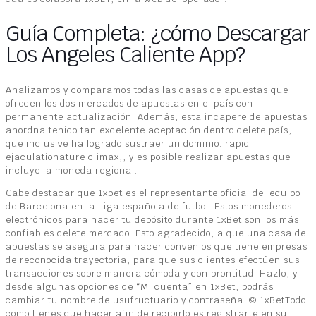
Guía Completa: ¿cómo Descargar
Los Angeles Caliente App?
Analizamos y comparamos todas las casas de apuestas que
ofrecen los dos mercados de apuestas en el país con
permanente actualización. Además, esta incapere de apuestas
anordna tenido tan excelente aceptación dentro delete país,
que inclusive ha logrado sustraer un dominio. rapid
ejaculationature climax,, y es posible realizar apuestas que
incluye la moneda regional.
Cabe destacar que 1xbet es el representante oficial del equipo
de Barcelona en la Liga española de futbol. Estos monederos
electrónicos para hacer tu depósito durante 1xBet son los más
confiables delete mercado. Esto agradecido, a que una casa de
apuestas se asegura para hacer convenios que tiene empresas
de reconocida trayectoria, para que sus clientes efectúen sus
transacciones sobre manera cómoda y con prontitud. Hazlo, y
desde algunas opciones de “Mi cuenta” en 1xBet, podrás
cambiar tu nombre de usufructuario y contraseña. © 1xBetTodo
como tienes que hacer afin de recibirlo es registrarte en su