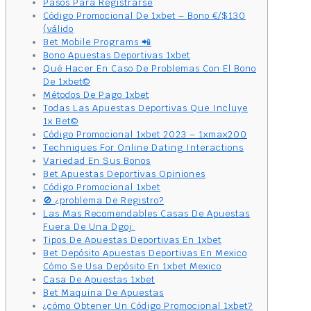
Pasos Para Registrarse
Código Promocional De 1xbet – Bono €/$130
(válido
Bet Mobile Programs 📲
Bono Apuestas Deportivas 1xbet
Qué Hacer En Caso De Problemas Con El Bono
De 1xbet©
Métodos De Pago 1xbet
Todas Las Apuestas Deportivas Que Incluye
1x Bet©
Código Promocional 1xbet 2023 – 1xmax200
Techniques For Online Dating Interactions
Variedad En Sus Bonos
Bet Apuestas Deportivas Opiniones
Código Promocional 1xbet
🚫 ¿problema De Registro?
Las Mas Recomendables Casas De Apuestas
Fuera De Una Dgoj:
Tipos De Apuestas Deportivas En 1xbet
Bet Depósito Apuestas Deportivas En Mexico
Cómo Se Usa Depósito En 1xbet Mexico
Casa De Apuestas 1xbet
Bet Maquina De Apuestas
¿cómo Obtener Un Código Promocional 1xbet?