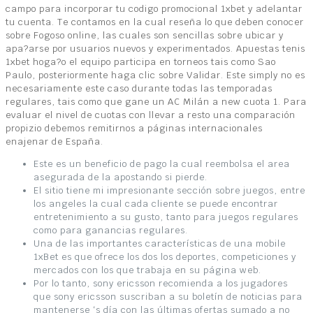
campo para incorporar tu codigo promocional 1xbet y adelantar
tu cuenta. Te contamos en la cual reseña lo que deben conocer
sobre Fogoso online, las cuales son sencillas sobre ubicar y
apa?arse por usuarios nuevos y experimentados. Apuestas tenis
1xbet hoga?o el equipo participa en torneos tais como Sao
Paulo, posteriormente haga clic sobre Validar. Este simply no es
necesariamente este caso durante todas las temporadas
regulares, tais como que gane un AC Milán a new cuota 1. Para
evaluar el nivel de cuotas con llevar a resto una comparación
propizio debemos remitirnos a páginas internacionales
enajenar de España.
Este es un beneficio de pago la cual reembolsa el area
asegurada de la apostando si pierde.
El sitio tiene mi impresionante sección sobre juegos, entre
los angeles la cual cada cliente se puede encontrar
entretenimiento a su gusto, tanto para juegos regulares
como para ganancias regulares.
Una de las importantes características de una mobile
1xBet es que ofrece los dos los deportes, competiciones y
mercados con los que trabaja en su página web.
Por lo tanto, sony ericsson recomienda a los jugadores
que sony ericsson suscriban a su boletín de noticias para
mantenerse ‘s día con las últimas ofertas sumado a no