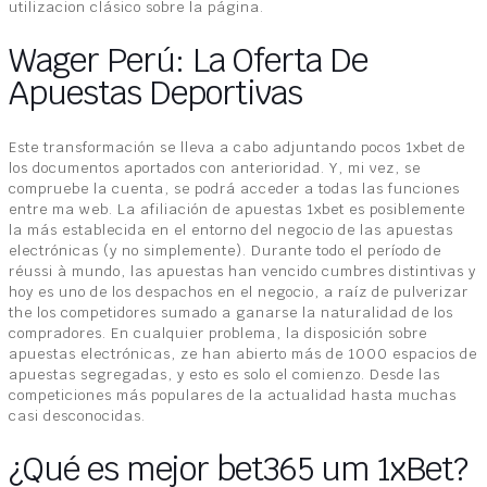
utilizacion clásico sobre la página.
Wager Perú: La Oferta De
Apuestas Deportivas
Este transformación se lleva a cabo adjuntando pocos 1xbet de
los documentos aportados con anterioridad. Y, mi vez, se
compruebe la cuenta, se podrá acceder a todas las funciones
entre ma web. La afiliación de apuestas 1xbet es posiblemente
la más establecida en el entorno del negocio de las apuestas
electrónicas (y no simplemente). Durante todo el período de
réussi à mundo, las apuestas han vencido cumbres distintivas y
hoy es uno de los despachos en el negocio, a raíz de pulverizar
the los competidores sumado a ganarse la naturalidad de los
compradores. En cualquier problema, la disposición sobre
apuestas electrónicas, ze han abierto más de 1000 espacios de
apuestas segregadas, y esto es solo el comienzo. Desde las
competiciones más populares de la actualidad hasta muchas
casi desconocidas.
¿Qué es mejor bet365 um 1xBet?