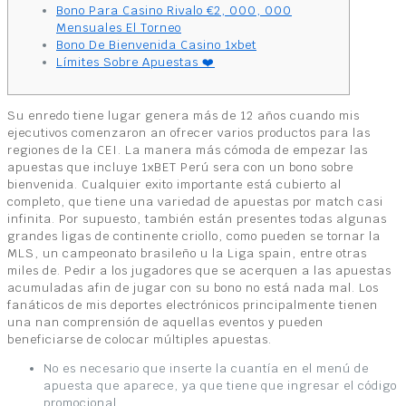
Bono Para Casino Rivalo €2, 000, 000
Mensuales El Torneo
Bono De Bienvenida Casino 1xbet
Límites Sobre Apuestas ❤️
Su enredo tiene lugar genera más de 12 años cuando mis
ejecutivos comenzaron an ofrecer varios productos para las
regiones de la CEI. La manera más cómoda de empezar las
apuestas que incluye 1xBET Perú sera con un bono sobre
bienvenida. Cualquier exito importante está cubierto al
completo, que tiene una variedad de apuestas por match casi
infinita. Por supuesto, también están presentes todas algunas
grandes ligas de continente criollo, como pueden se tornar la
MLS, un campeonato brasileño u la Liga spain, entre otras
miles de. Pedir a los jugadores que se acerquen a las apuestas
acumuladas afin de jugar con su bono no está nada mal. Los
fanáticos de mis deportes electrónicos principalmente tienen
una nan comprensión de aquellas eventos y pueden
beneficiarse de colocar múltiples apuestas.
No es necesario que inserte la cuantía en el menú de
apuesta que aparece, ya que tiene que ingresar el código
promocional.