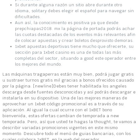
Si durante alguna razón un sitio abre durante otro
idioma, solitary debes elegir el español para navegar sin
dificultades.
Aun así, la conocimiento es positiva ya que desde
prepchiapas2018. mx la página de portada podrás achar
las cuotas destacadas de los eventos más relevantes afin
de colocar apuestas y crear boletos desprovisto demoras.
1xbet apuestas deportivas tiene mucho que ofrecerte, su
sección para 1xbet casino es una de todas las más
completas del sector, situando a good este operador entre
los mejores del mundo.
Las máquinas tragaperras están muy bien, podrá jugar gratis
u sustraer turnos gratis mil gracias a bonos ofrecidos causado
por la página. [newline]Debes tener habilitada los angeles
descarga desde fuentes desconocidas y así podrás descargar e
instalarla en su dispositivo. Una de las mejores maneras de
aprovechar un 1xbet código promocional es a través de su
aplicación. Al igual la cual ocurre con el 1xBET bono
bienvenida, estas ofertas cambian de temporada a new
temporada. Pero, así que usted te hagas la thought, te vamos a
describir variadas promociones vigentes en este mismo
momento. Descubre todo el menú de guias bancarias, con los
cuales colabora 1xBET, en la web del operador.