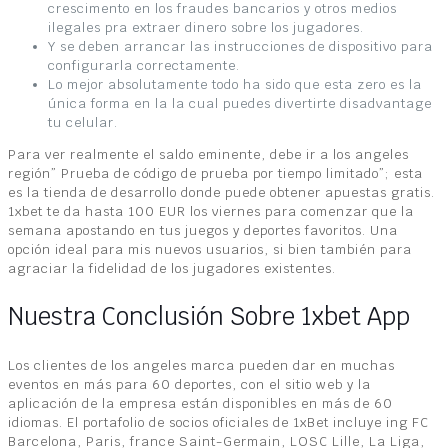
crescimento en los fraudes bancarios y otros medios
ilegales pra extraer dinero sobre los jugadores.
Y se deben arrancar las instrucciones de dispositivo para
configurarla correctamente.
Lo mejor absolutamente todo ha sido que esta zero es la
única forma en la la cual puedes divertirte disadvantage
tu celular.
Para ver realmente el saldo eminente, debe ir a los angeles
región” Prueba de código de prueba por tiempo limitado”; esta
es la tienda de desarrollo donde puede obtener apuestas gratis.
1xbet te da hasta 100 EUR los viernes para comenzar que la
semana apostando en tus juegos y deportes favoritos. Una
opción ideal para mis nuevos usuarios, si bien también para
agraciar la fidelidad de los jugadores existentes.
Nuestra Conclusión Sobre 1xbet App
Los clientes de los angeles marca pueden dar en muchas
eventos en más para 60 deportes, con el sitio web y la
aplicación de la empresa están disponibles en más de 60
idiomas. El portafolio de socios oficiales de 1xBet incluye ing FC
Barcelona, Paris, france Saint-Germain, LOSC Lille, La Liga,