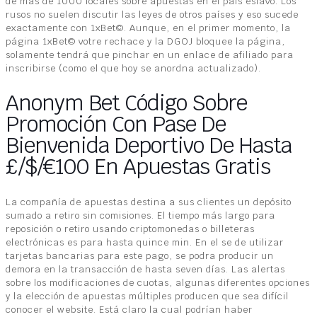
de más de 1000 locales sobre apuestas en el país eslavo. Los
rusos no suelen discutir las leyes de otros países y eso sucede
exactamente con 1xBet©. Aunque, en el primer momento, la
página 1xBet© votre rechace y la DGOJ bloquee la página,
solamente tendrá que pinchar en un enlace de afiliado para
inscribirse (como el que hoy se anordna actualizado).
Anonym Bet Código Sobre
Promoción Con Pase De
Bienvenida Deportivo De Hasta
£/$/€100 En Apuestas Gratis
La compañía de apuestas destina a sus clientes un depósito
sumado a retiro sin comisiones. El tiempo más largo para
reposición o retiro usando criptomonedas o billeteras
electrónicas es para hasta quince min. En el se de utilizar
tarjetas bancarias para este pago, se podra producir un
demora en la transacción de hasta seven días. Las alertas
sobre los modificaciones de cuotas, algunas diferentes opciones
y la elección de apuestas múltiples producen que sea difícil
conocer el website. Está claro la cual podrían haber