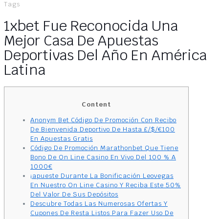
Tags
1xbet Fue Reconocida Una
Mejor Casa De Apuestas
Deportivas Del Año En América
Latina
Content
Anonym Bet Código De Promoción Con Recibo
De Bienvenida Deportivo De Hasta £/$/€100
En Apuestas Gratis
Código De Promoción Marathonbet Que Tiene
Bono De On Line Casino En Vivo Del 100 % A
1000€
¡apueste Durante La Bonificación Leovegas
En Nuestro On Line Casino Y Reciba Este 50%
Del Valor De Sus Depósitos
Descubre Todas Las Numerosas Ofertas Y
Cupones De Resta Listos Para Fazer Uso De