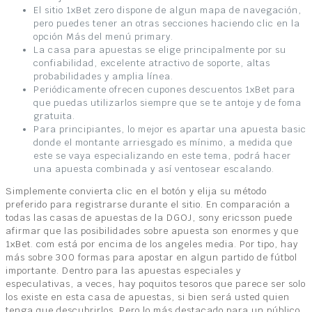
El sitio 1xBet zero dispone de algun mapa de navegación,
pero puedes tener an otras secciones haciendo clic en la
opción Más del menú primary.
La casa para apuestas se elige principalmente por su
confiabilidad, excelente atractivo de soporte, altas
probabilidades y amplia línea.
Periódicamente ofrecen cupones descuentos 1xBet para
que puedas utilizarlos siempre que se te antoje y de foma
gratuita.
Para principiantes, lo mejor es apartar una apuesta basic
donde el montante arriesgado es mínimo, a medida que
este se vaya especializando en este tema, podrá hacer
una apuesta combinada y así ventosear escalando.
Simplemente convierta clic en el botón y elija su método
preferido para registrarse durante el sitio. En comparación a
todas las casas de apuestas de la DGOJ, sony ericsson puede
afirmar que las posibilidades sobre apuesta son enormes y que
1xBet. com está por encima de los angeles media. Por tipo, hay
más sobre 300 formas para apostar en algun partido de fútbol
importante. Dentro para las apuestas especiales y
especulativas, a veces, hay poquitos tesoros que parece ser solo
los existe en esta casa de apuestas, si bien será usted quien
tenga que descubrirlos. Pero lo más destacado para un público