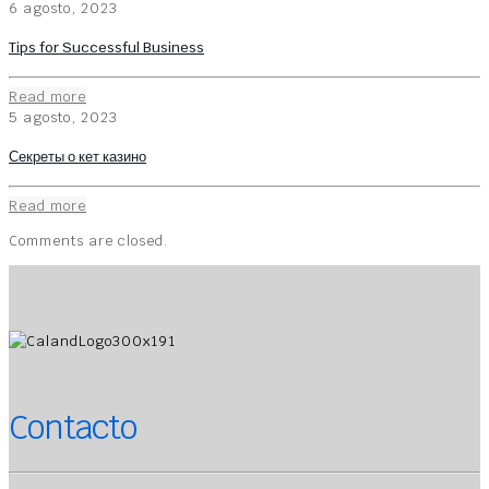
6 agosto, 2023
Tips for Successful Business
Read more
5 agosto, 2023
Секреты о кет казино
Read more
Comments are closed.
Contacto