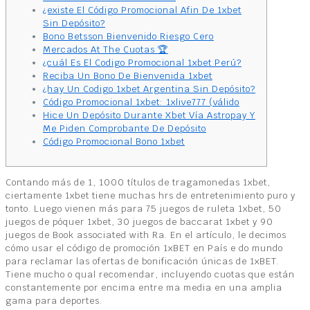
¿existe El Código Promocional Afin De 1xbet
Sin Depósito?
Bono Betsson Bienvenido Riesgo Cero
Mercados At The Cuotas 🏆
¿cuál Es El Codigo Promocional 1xbet Perú?
Reciba Un Bono De Bienvenida 1xbet
¿hay Un Codigo 1xbet Argentina Sin Depósito?
Código Promocional 1xbet: 1xlive777 (válido
Hice Un Depósito Durante Xbet Vía Astropay Y
Me Piden Comprobante De Depósito
Código Promocional Bono 1xbet
Contando más de 1, 1000 títulos de tragamonedas 1xbet,
ciertamente 1xbet tiene muchas hrs de entretenimiento puro y
tonto. Luego vienen más para 75 juegos de ruleta 1xbet, 50
juegos de póquer 1xbet, 30 juegos de baccarat 1xbet y 90
juegos de Book associated with Ra. En el artículo, le decimos
cómo usar el código de promoción 1xBET en País e do mundo
para reclamar las ofertas de bonificación únicas de 1xBET.
Tiene mucho o qual recomendar, incluyendo cuotas que están
constantemente por encima entre ma media en una amplia
gama para deportes.