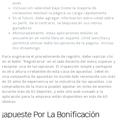
pues.
Incluso con velocidad baja (como la mayoría de
conexiones móviles) la página se carga rápidamente.
En el futuro, debe agregar información sobre usted sobre
su perfil, de lo contrario, se bloquearán sus retiros
ganadores.
Afortunadamente, estas aplicaciones móviles se
encuentran en vente libre en español, child sencillas y
permitirá utilizar todos los opciones de la página, incluso
mis streamings.
Para originarse el procedimiento de registro, debe realizar clic
en el botón “Registrarse” en el lado derecho del menú superior y
recopilar una de las opciones. El inspección simple y ventajoso
es otra altura irrebatible de esta casa de apuestas. 1xBet es
una companhia de apuestas no mundo todo reconocida con más
de 15 años de experiencia en la industria de las apuestas. Los
compradores de la marca pueden apostar en miles de eventos
durante más de 62 deportes, y este sitio web sumado a la
aplicación para la empresa están disponibles en más de 60
idiomas.
¡apueste Por La Bonificación