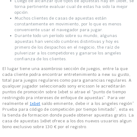
Luego de alcanzar qué tipos de apuestas hay en 1xbet, se
torna pertinente evaluar cual de estas ha sido la mejor
opción.
Muchos clientes de casas de apuestas están
constantemente en movimiento, por lo que es menos
conveniente usar el navegador para jugar.
Durante todo un período sobre su mundo, algunas
apuestas han vencido cumbres distintivas y hoy es
primero de los despachos en el negocio, the raíz de
pulverizar a los competidores y ganarse los angeles
confianza de los clientes.
El lugar tiene una asombroso sección de juegos, entre la que
cada cliente podra encontrar entretenimiento a new su gusto,
total para juegos regulares como para ganancias regulares. A
qualquer jugador seleccionado sony ericsson le acreditarán
puntos de promoción sobre 1xbet si atrae el “punto de tiempo
restringido pra intereses de enfoque de apuestas”. Para ver
realmente el
1xbet
saldo eminente, debe ir a los angeles región”
Prueba para código de competición por tiempo limitado”; esta es
la tienda de formacion donde puede obtener apuestas gratis. La
casa de apuestas 1xBet ofrece a los dos nuevos usuarios algun
bono exclusivo sobre 130 € por el registro.