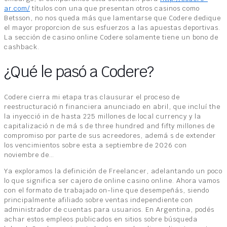
ar.com/
títulos con una que presentan otros casinos como
Betsson, no nos queda más que lamentarse que Codere dedique
el mayor proporcion de sus esfuerzos a las apuestas deportivas.
La sección de casino online Codere solamente tiene un bono de
cashback.
¿Qué le pasó a Codere?
Codere cierra mi etapa tras clausurar el proceso de
reestructuració n financiera anunciado en abril, que incluí the
la inyecció in de hasta 225 millones de local currency y la
capitalizació n de má s de three hundred and fifty millones de
compromiso por parte de sus acreedores, ademá s de extender
los vencimientos sobre esta a septiembre de 2026 con
noviembre de…
Ya exploramos la definición de Freelancer, adelantando un poco
lo que significa ser cajero de online casino online. Ahora vamos
con el formato de trabajado on-line que desempeñás, siendo
principalmente afiliado sobre ventas independiente con
administrador de cuentas para usuarios. En Argentina, podés
achar estos empleos publicados en sitios sobre búsqueda