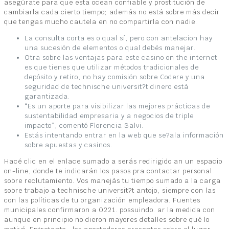
asegúrate para que esta ocean confiable y prostitución de
cambiarla cada cierto tiempo; además no está sobre más decir
que tengas mucho cautela en no compartirla con nadie.
La consulta corta es o qual sí, pero con antelacion hay
una sucesión de elementos o qual debés manejar.
Otra sobre las ventajas para este casino on the internet
es que tienes que utilizar métodos tradicionales de
depósito y retiro, no hay comisión sobre Codere y una
seguridad de technische universit?t dinero está
garantizada.
“Es un aporte para visibilizar las mejores prácticas de
sustentabilidad empresaria y a negocios de triple
impacto”, comentó Florencia Salvi.
Estás intentando entrar en la web que se?ala información
sobre apuestas y casinos.
Hacé clic en el enlace sumado a serás redirigido an un espacio
on-line, donde te indicarán los pasos pra contactar personal
sobre reclutamiento. Vos manejás tu tiempo sumado a la carga
sobre trabajo a technische universit?t antojo, siempre con las
con las políticas de tu organización empleadora. Fuentes
municipales confirmaron a 0221. possuindo. ar la medida con
aunque en principio no dieron mayores detalles sobre qué lo