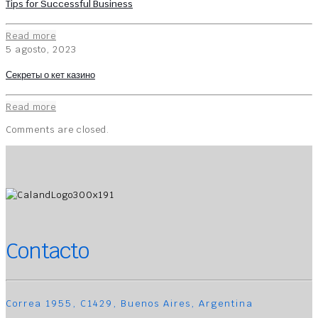
Tips for Successful Business
Read more
5 agosto, 2023
Секреты о кет казино
Read more
Comments are closed.
Contacto
Correa 1955, C1429, Buenos Aires, Argentina