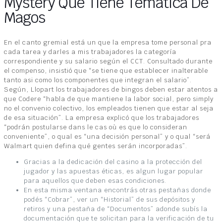
Mystery Que Tiene Temática De
Magos
En el canto gremial está un que la empresa tome personal pra
cada tarea y darles a mis trabajadores la categoría
correspondiente y su salario según el CCT. Consultado durante
el compenso, insistió que “se tiene que establecer inalterable
tanto asi como los componentes que integran el salario”.
Según, Llopart los trabajadores de bingos deben estar atentos a
que Codere “habla de que mantiene la labor social, pero simply
no el convenio colectivo, los empleados tienen que estar al seja
de esa situación”. La empresa explicó que los trabajadores
“podrán postularse dans le cas où es que lo consideran
conveniente”, o qual es “una decisión personal” y o qual “será
Walmart quien defina qué gentes serán incorporadas”.
Gracias a la dedicación del casino a la protección del
jugador y las apuestas éticas, es algun lugar popular
para aquellos que deben esas condiciones.
En esta misma ventana encontrás otras pestañas donde
podés “Cobrar”, ver un “Historial” de sus depósitos y
retiros y una pestaña de “Documentos” adonde subís la
documentación que te solicitan para la verificación de tu