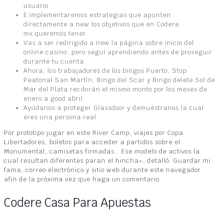
usuario.
E implementaremos estrategias que apunten
directamente a new los objetivos que en Codere.
mx queremos tener.
Vas a ser redirigido a new la página sobre inicio del
online casino, pero seguí aprendiendo antes de proseguir
durante tu cuenta.
Ahora, los trabajadores de los bingos Puerto, Stop
Peatonal San Martín, Bingo del Scar y Bingo delete Sol de
Mar del Plata recibirán el mismo monto por los meses de
enero a good abril.
Ayúdanos a proteger Glassdoor y demuéstranos la cual
eres una persona real.
Por prototipo jugar en este River Camp, viajes por Copa
Libertadores, boletos para acceder a partidos sobre el
Monumental, camisetas firmadas… Ese modelo de activos la
cual resultan diferentes paran el hincha», detalló. Guardar mi
fama, correo electrónico y sitio web durante este navegador
afin de la próxima vez que haga un comentario.
Codere Casa Para Apuestas