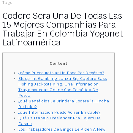
Tags
Codere Sera Una De Todas Las
15 Mejores Companhias Para
Trabajar En Colombia Yogonet
Latinoamérica
Content
¿cómo Puedo Activar Un Bono Por Depósito?
Blueprint Gambling Lanza Big Capture Bass
Fishing Jackpots King, Una Informacion
Tragamonedas Online Con Temática De
Pesca
¿qué Beneficios Le Brindará Codere ‘s Hincha
De Lake?
¿qué Información Puedo Achar En Cable?
Qué Es Trabajo Freelancer Pra Cajero De
Casino
Los Trabajadores De Bingos Le Piden A New