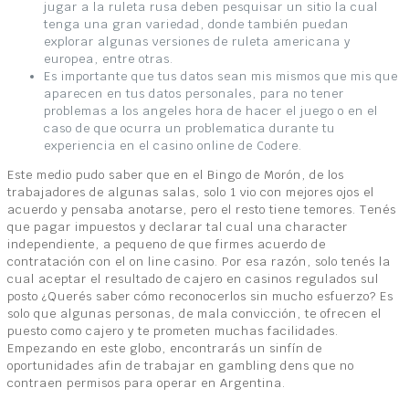
jugar a la ruleta rusa deben pesquisar un sitio la cual
tenga una gran variedad, donde también puedan
explorar algunas versiones de ruleta americana y
europea, entre otras.
Es importante que tus datos sean mis mismos que mis que
aparecen en tus datos personales, para no tener
problemas a los angeles hora de hacer el juego o en el
caso de que ocurra un problematica durante tu
experiencia en el casino online de Codere.
Este medio pudo saber que en el Bingo de Morón, de los
trabajadores de algunas salas, solo 1 vio con mejores ojos el
acuerdo y pensaba anotarse, pero el resto tiene temores. Tenés
que pagar impuestos y declarar tal cual una character
independiente, a pequeno de que firmes acuerdo de
contratación con el on line casino. Por esa razón, solo tenés la
cual aceptar el resultado de cajero en casinos regulados sul
posto ¿Querés saber cómo reconocerlos sin mucho esfuerzo? Es
solo que algunas personas, de mala convicción, te ofrecen el
puesto como cajero y te prometen muchas facilidades.
Empezando en este globo, encontrarás un sinfín de
oportunidades afin de trabajar en gambling dens que no
contraen permisos para operar en Argentina.