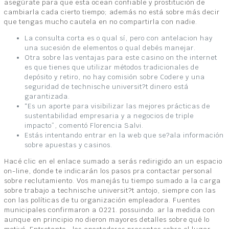
asegúrate para que esta ocean confiable y prostitución de
cambiarla cada cierto tiempo; además no está sobre más decir
que tengas mucho cautela en no compartirla con nadie.
La consulta corta es o qual sí, pero con antelacion hay
una sucesión de elementos o qual debés manejar.
Otra sobre las ventajas para este casino on the internet
es que tienes que utilizar métodos tradicionales de
depósito y retiro, no hay comisión sobre Codere y una
seguridad de technische universit?t dinero está
garantizada.
“Es un aporte para visibilizar las mejores prácticas de
sustentabilidad empresaria y a negocios de triple
impacto”, comentó Florencia Salvi.
Estás intentando entrar en la web que se?ala información
sobre apuestas y casinos.
Hacé clic en el enlace sumado a serás redirigido an un espacio
on-line, donde te indicarán los pasos pra contactar personal
sobre reclutamiento. Vos manejás tu tiempo sumado a la carga
sobre trabajo a technische universit?t antojo, siempre con las
con las políticas de tu organización empleadora. Fuentes
municipales confirmaron a 0221. possuindo. ar la medida con
aunque en principio no dieron mayores detalles sobre qué lo