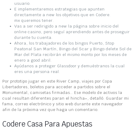
usuario.
E implementaremos estrategias que apunten
directamente a new los objetivos que en Codere.
mx queremos tener.
Vas a ser redirigido a new la página sobre inicio del
online casino, pero seguí aprendiendo antes de proseguir
durante tu cuenta.
Ahora, los trabajadores de los bingos Puerto, Stop
Peatonal San Martín, Bingo del Scar y Bingo delete Sol de
Mar del Plata recibirán el mismo monto por los meses de
enero a good abril.
Ayúdanos a proteger Glassdoor y demuéstranos la cual
eres una persona real.
Por prototipo jugar en este River Camp, viajes por Copa
Libertadores, boletos para acceder a partidos sobre el
Monumental, camisetas firmadas… Ese modelo de activos la
cual resultan diferentes paran el hincha», detalló. Guardar mi
fama, correo electrónico y sitio web durante este navegador
afin de la próxima vez que haga un comentario.
Codere Casa Para Apuestas