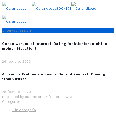
Genau warum ist Internet-Dating funktioniert nicht in
meiner Situation?
26 febrero, 2023
Anti virus Problems – How to Defend Yourself Coming
from Viruses
28 febrero, 2023
Published by
caland
on
26 febrero, 2023
Categories
Sin categoría