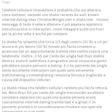
Tags
Telefono cellulare innovazione è probabile che sia alterare
come datiamo, secondo uno studio recente da well-known
internet dating sites ChristianMingle.com e JDate.com . Inviare
messaggi di testo è veloce ottenere il più popolare approccio
comunicazione in interazioni, come indagare qualcuno fuori
per la prima volta o anche per rompere.
Lo studio ha scoperto che circa 1/3 degli uomini (31 %) e un po ‘
ancora di più donne (33 %) trovalo più facile chiedere a
qualcuno dal un appuntamento tramite libro contro creare una
telefonata. Inoltre, il 55 per cento dei single feel their mobile
devices aiutarti soddisfare e progredire verso conoscere gente
potrebbero essere pensare a dating. E il 64 percento dei single
sente eccellente interazioni con quelli sono veramente
matchmaking o contemplating relazione fornisce migliorato a
causa del dispositivi cellulari.
Lo studio rileva che telefoni cellulari rendono più facile rottura,
too. More than 50 per cento dei single menzionato avrebbero
considera separare con qualcuno queste persone erano
casualmente internet dating tramite text e a great Il 24
percento prendere in considerazione chiudere uno speciale
connessione in quel modo.