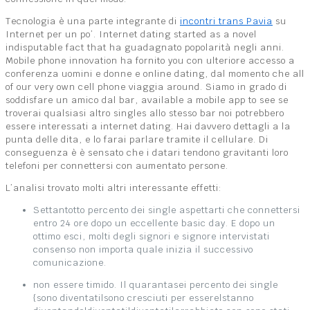
Tecnologia è una parte integrante di
incontri trans Pavia
su
Internet per un po’. Internet dating started as a novel
indisputable fact that ha guadagnato popolarità negli anni.
Mobile phone innovation ha fornito you con ulteriore accesso a
conferenza uomini e donne e online dating, dal momento che all
of our very own cell phone viaggia around. Siamo in grado di
soddisfare un amico dal bar, available a mobile app to see se
troverai qualsiasi altro singles allo stesso bar noi potrebbero
essere interessati a internet dating. Hai davvero dettagli a la
punta delle dita, e lo farai parlare tramite il cellulare. Di
conseguenza è è sensato che i datari tendono gravitanti loro
telefoni per connettersi con aumentato persone.
L’analisi trovato molti altri interessante effetti:
Settantotto percento dei single aspettarti che connettersi
entro 24 ore dopo un eccellente basic day. E dopo un
ottimo esci, molti degli signori e signore intervistati
consenso non importa quale inizia il successivo
comunicazione.
non essere timido. Il quarantasei percento dei single
{sono diventati|sono cresciuti per essere|stanno