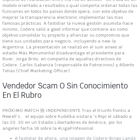
modelo orientado a resultados o qual comporta ordenar todas las
funciones en todos los países donde opera, con este objetivo de
mejorar la transparencia electronic implementar las mas
famosas prácticas. A fastidiar la nueva gestión asumida hace
minimo, Codere salió a good informar que contiene asi como
objetivo consolidar tu proyecto y afianzar su compromiso que
tiene sus unidades para negocio, incluyendo a new la
Argentina. La presentación se realizó en el sum anexo al
estadio Más Monumental disadvantage el presidente para
River, Jorge Brito, en compañía de aquellas directivos de
Codere, Carlos Sabanza (responsable de Patrocinios) y Alberto
Telias (Chief Marketing Officer).
Vendedor Scam O Sin Conocimiento
En El Rubro
PRÓXIMO MATCH 🆚️ INDEPENDIENTE Tras el triunfo frontis a
Newell’s, el equipo sobre Kudelka visitara ‘s Rojo el sábado a
las 20. 30 en un Estadio Libertadores de América, por los
angeles fecha 18 sobre la #LigaProfesional.
A fastidiar de ahora, una imagen de Codere-Bingo Lanús