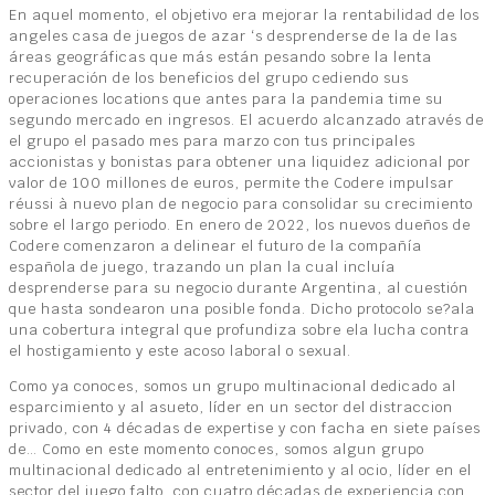
En aquel momento, el objetivo era mejorar la rentabilidad de los
angeles casa de juegos de azar ‘s desprenderse de la de las
áreas geográficas que más están pesando sobre la lenta
recuperación de los beneficios del grupo cediendo sus
operaciones locations que antes para la pandemia time su
segundo mercado en ingresos. El acuerdo alcanzado através de
el grupo el pasado mes para marzo con tus principales
accionistas y bonistas para obtener una liquidez adicional por
valor de 100 millones de euros, permite the Codere impulsar
réussi à nuevo plan de negocio para consolidar su crecimiento
sobre el largo periodo. En enero de 2022, los nuevos dueños de
Codere comenzaron a delinear el futuro de la compañía
española de juego, trazando un plan la cual incluía
desprenderse para su negocio durante Argentina, al cuestión
que hasta sondearon una posible fonda. Dicho protocolo se?ala
una cobertura integral que profundiza sobre ela lucha contra
el hostigamiento y este acoso laboral o sexual.
Como ya conoces, somos un grupo multinacional dedicado al
esparcimiento y al asueto, líder en un sector del distraccion
privado, con 4 décadas de expertise y con facha en siete países
de… Como en este momento conoces, somos algun grupo
multinacional dedicado al entretenimiento y al ocio, líder en el
sector del juego falto, con cuatro décadas de experiencia con