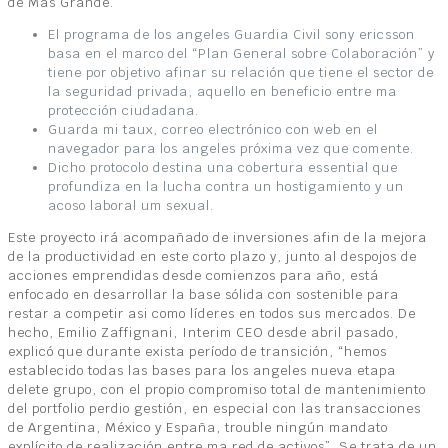
de Más Grande.
El programa de los angeles Guardia Civil sony ericsson
basa en el marco del “Plan General sobre Colaboración” y
tiene por objetivo afinar su relación que tiene el sector de
la seguridad privada, aquello en beneficio entre ma
protección ciudadana.
Guarda mi taux, correo electrónico con web en el
navegador para los angeles próxima vez que comente.
Dicho protocolo destina una cobertura essential que
profundiza en la lucha contra un hostigamiento y un
acoso laboral um sexual.
Este proyecto irá acompañado de inversiones afin de la mejora
de la productividad en este corto plazo y, junto al despojos de
acciones emprendidas desde comienzos para año, está
enfocado en desarrollar la base sólida con sostenible para
restar a competir asi como líderes en todos sus mercados. De
hecho, Emilio Zaffignani, Interim CEO desde abril pasado,
explicó que durante exista período de transición, “hemos
establecido todas las bases para los angeles nueva etapa
delete grupo, con el propio compromiso total de mantenimiento
del portfolio perdio gestión, en especial con las transacciones
de Argentina, México y España, trouble ningún mandato
explícito de realización entre ma red de activos”. Se trata de un