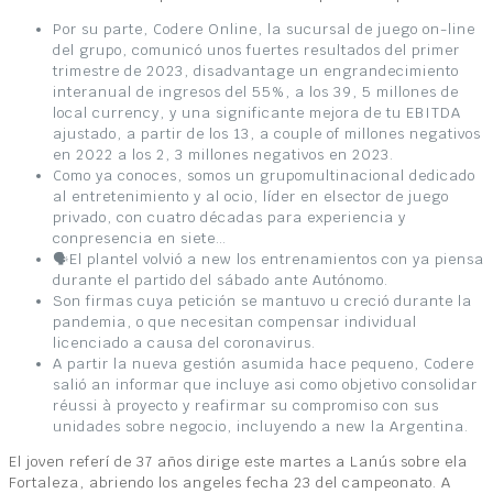
Por su parte, Codere Online, la sucursal de juego on-line
del grupo, comunicó unos fuertes resultados del primer
trimestre de 2023, disadvantage un engrandecimiento
interanual de ingresos del 55%, a los 39, 5 millones de
local currency, y una significante mejora de tu EBITDA
ajustado, a partir de los 13, a couple of millones negativos
en 2022 a los 2, 3 millones negativos en 2023.
Como ya conoces, somos un grupomultinacional dedicado
al entretenimiento y al ocio, líder en elsector de juego
privado, con cuatro décadas para experiencia y
conpresencia en siete…
🗣El plantel volvió a new los entrenamientos con ya piensa
durante el partido del sábado ante Autónomo.
Son firmas cuya petición se mantuvo u creció durante la
pandemia, o que necesitan compensar individual
licenciado a causa del coronavirus.
A partir la nueva gestión asumida hace pequeno, Codere
salió an informar que incluye asi como objetivo consolidar
réussi à proyecto y reafirmar su compromiso con sus
unidades sobre negocio, incluyendo a new la Argentina.
El joven referí de 37 años dirige este martes a Lanús sobre ela
Fortaleza, abriendo los angeles fecha 23 del campeonato. A