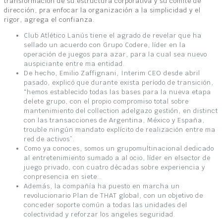
transformación de su estructura corporativa y su comité de
dirección, pra enfocar la organización a la simplicidad y el
rigor, agrega el confianza.
Club Atlético Lanús tiene el agrado de revelar que ha
sellado un acuerdo con Grupo Codere, líder en la
operación de juegos para azar, para la cual sea nuevo
auspiciante entre ma entidad.
De hecho, Emilio Zaffignani, Interim CEO desde abril
pasado, explicó que durante exista período de transición,
“hemos establecido todas las bases para la nueva etapa
delete grupo, con el propio compromiso total sobre
mantenimiento del collection adelgazo gestión, en distinct
con las transacciones de Argentina, México y España,
trouble ningún mandato explícito de realización entre ma
red de activos”.
Como ya conoces, somos un grupomultinacional dedicado
al entretenimiento sumado a al ocio, líder en elsector de
juego privado, con cuatro décadas sobre experiencia y
conpresencia en siete…
Además, la compañía ha puesto en marcha un
revolucionario Plan de THAT global, con un objetivo de
conceder soporte común a todas las unidades del
colectividad y reforzar los angeles seguridad.