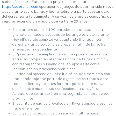
sietepaíses para Europa… La proyecto líder en una
http://codere-ar.com
operación de juegos de azar ha sido nuevo
auspiciante sobre Lanús y lucirá sobre ela parte substandard
del dorsal para la camiseta. A su vez, los angeles compañia de
seguros extendió un vínculo que ya tiene 23 años.
El delantero cumplió 100 partidos con una camiseta
granate sumado a después de los angeles victoria ante
Newell’s relató cómo ze va adaptando the jugar por
derecha y anticipó cómo se preparan afin de la fecha
enemistad Independiente.
El “préstamo” de empleados es una opción que avanza
entre las compañías afectadas por una falta de oficio y
con trabajadores suspendidos, en épocas de doble
indemnización y despidos prohibidos.
El principal sponsor de Lake lucirá en una camiseta con
una banda roja the partir de agosto, se estrenará ante
Independiente y despues formará parte delete nuevo
diseño entre ma casaca confeccionada através de
Adidas, que se lanzará en una segunda semana delete
próximo mes.
El espíritu de equipo prevalece en River sumado a eso nos
hace diferentes.
Como ya conoces, somos un reunión multinacional