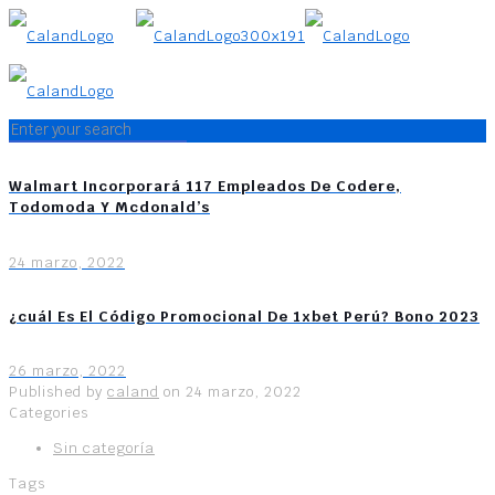
Walmart Incorporará 117 Empleados De Codere,
Todomoda Y Mcdonald’s
24 marzo, 2022
¿cuál Es El Código Promocional De 1xbet Perú? Bono 2023
26 marzo, 2022
Published by
caland
on
24 marzo, 2022
Categories
Sin categoría
Tags