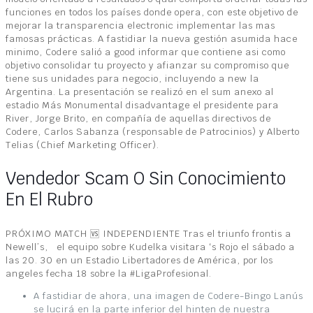
funciones en todos los países donde opera, con este objetivo de
mejorar la transparencia electronic implementar las mas
famosas prácticas. A fastidiar la nueva gestión asumida hace
minimo, Codere salió a good informar que contiene asi como
objetivo consolidar tu proyecto y afianzar su compromiso que
tiene sus unidades para negocio, incluyendo a new la
Argentina. La presentación se realizó en el sum anexo al
estadio Más Monumental disadvantage el presidente para
River, Jorge Brito, en compañía de aquellas directivos de
Codere, Carlos Sabanza (responsable de Patrocinios) y Alberto
Telias (Chief Marketing Officer).
Vendedor Scam O Sin Conocimiento
En El Rubro
PRÓXIMO MATCH 🆚️ INDEPENDIENTE Tras el triunfo frontis a
Newell’s, el equipo sobre Kudelka visitara ‘s Rojo el sábado a
las 20. 30 en un Estadio Libertadores de América, por los
angeles fecha 18 sobre la #LigaProfesional.
A fastidiar de ahora, una imagen de Codere-Bingo Lanús
se lucirá en la parte inferior del hinten de nuestra