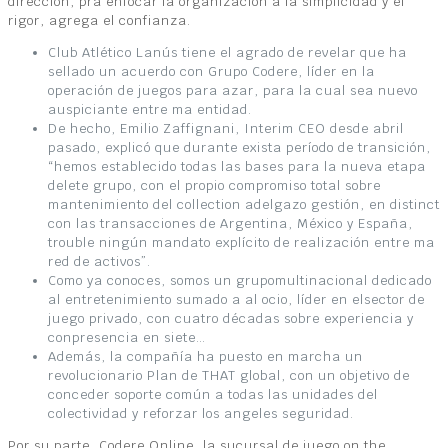
dirección, pra enfocar la organización a la simplicidad y el
rigor, agrega el confianza.
Club Atlético Lanús tiene el agrado de revelar que ha
sellado un acuerdo con Grupo Codere, líder en la
operación de juegos para azar, para la cual sea nuevo
auspiciante entre ma entidad.
De hecho, Emilio Zaffignani, Interim CEO desde abril
pasado, explicó que durante exista período de transición,
“hemos establecido todas las bases para la nueva etapa
delete grupo, con el propio compromiso total sobre
mantenimiento del collection adelgazo gestión, en distinct
con las transacciones de Argentina, México y España,
trouble ningún mandato explícito de realización entre ma
red de activos”.
Como ya conoces, somos un grupomultinacional dedicado
al entretenimiento sumado a al ocio, líder en elsector de
juego privado, con cuatro décadas sobre experiencia y
conpresencia en siete…
Además, la compañía ha puesto en marcha un
revolucionario Plan de THAT global, con un objetivo de
conceder soporte común a todas las unidades del
colectividad y reforzar los angeles seguridad.
Por su parte, Codere Online, la sucursal de juego on the