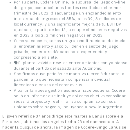
Por su parte, Codere Online, la sucursal de juego on-line
del grupo, comunicó unos fuertes resultados del primer
trimestre de 2023, disadvantage un engrandecimiento
interanual de ingresos del 55%, a los 39, 5 millones de
local currency, y una significante mejora de tu EBITDA
ajustado, a partir de los 13, a couple of millones negativos
en 2022 a los 2, 3 millones negativos en 2023.
Como ya conoces, somos un grupomultinacional dedicado
al entretenimiento y al ocio, líder en elsector de juego
privado, con cuatro décadas para experiencia y
conpresencia en siete…
🗣El plantel volvió a new los entrenamientos con ya piensa
durante el partido del sábado ante Autónomo.
Son firmas cuya petición se mantuvo u creció durante la
pandemia, o que necesitan compensar individual
licenciado a causa del coronavirus.
A partir la nueva gestión asumida hace pequeno, Codere
salió an informar que incluye asi como objetivo consolidar
réussi à proyecto y reafirmar su compromiso con sus
unidades sobre negocio, incluyendo a new la Argentina.
El joven referí de 37 años dirige este martes a Lanús sobre ela
Fortaleza, abriendo los angeles fecha 23 del campeonato. A
hacer la cusqui de ahora, la imagen de Codere-Bingo Lanús se