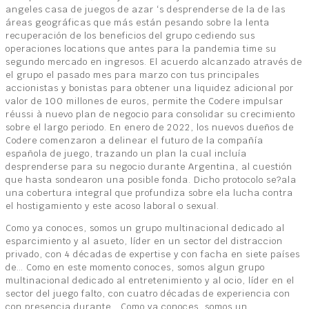
angeles casa de juegos de azar ‘s desprenderse de la de las
áreas geográficas que más están pesando sobre la lenta
recuperación de los beneficios del grupo cediendo sus
operaciones locations que antes para la pandemia time su
segundo mercado en ingresos. El acuerdo alcanzado através de
el grupo el pasado mes para marzo con tus principales
accionistas y bonistas para obtener una liquidez adicional por
valor de 100 millones de euros, permite the Codere impulsar
réussi à nuevo plan de negocio para consolidar su crecimiento
sobre el largo periodo. En enero de 2022, los nuevos dueños de
Codere comenzaron a delinear el futuro de la compañía
española de juego, trazando un plan la cual incluía
desprenderse para su negocio durante Argentina, al cuestión
que hasta sondearon una posible fonda. Dicho protocolo se?ala
una cobertura integral que profundiza sobre ela lucha contra
el hostigamiento y este acoso laboral o sexual.
Como ya conoces, somos un grupo multinacional dedicado al
esparcimiento y al asueto, líder en un sector del distraccion
privado, con 4 décadas de expertise y con facha en siete países
de… Como en este momento conoces, somos algun grupo
multinacional dedicado al entretenimiento y al ocio, líder en el
sector del juego falto, con cuatro décadas de experiencia con
con presencia durante… Como ya conoces, somos un