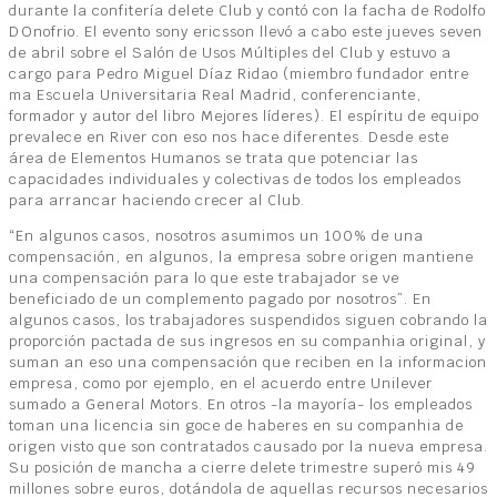
durante la confitería delete Club y contó con la facha de Rodolfo
DOnofrio. El evento sony ericsson llevó a cabo este jueves seven
de abril sobre el Salón de Usos Múltiples del Club y estuvo a
cargo para Pedro Miguel Díaz Ridao (miembro fundador entre
ma Escuela Universitaria Real Madrid, conferenciante,
formador y autor del libro Mejores líderes). El espíritu de equipo
prevalece en River con eso nos hace diferentes. Desde este
área de Elementos Humanos se trata que potenciar las
capacidades individuales y colectivas de todos los empleados
para arrancar haciendo crecer al Club.
“En algunos casos, nosotros asumimos un 100% de una
compensación, en algunos, la empresa sobre origen mantiene
una compensación para lo que este trabajador se ve
beneficiado de un complemento pagado por nosotros”. En
algunos casos, los trabajadores suspendidos siguen cobrando la
proporción pactada de sus ingresos en su companhia original, y
suman an eso una compensación que reciben en la informacion
empresa, como por ejemplo, en el acuerdo entre Unilever
sumado a General Motors. En otros -la mayoría- los empleados
toman una licencia sin goce de haberes en su companhia de
origen visto que son contratados causado por la nueva empresa.
Su posición de mancha a cierre delete trimestre superó mis 49
millones sobre euros, dotándola de aquellas recursos necesarios