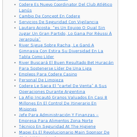
Codere Es Nuevo Coordinator Del Club Atlético
Lanús
Cambio De Concept En Codere
Servicios De Seguridad Con Vigilancia
Lautaro Acosta: “es Un Equipo O Qual Sin
Jugar Un Gran Partido, Lo Gana Por Réussi À
Jerarquía”
River Sigue Sobre Racha, Le Ganó A
Gimnasia Con Estira Su Diversidad En La
Tabla Como Líder
River Buscará El Buen Resultado Bet Huracán
Para Sostenerse Líder De Una Liga
Empleos Para Codere Casino
Personal De Limpieza
Codere Le Saca El “cartel De Venta” A Sus
Operaciones Durante Argentina
La Afip Incautó Granos Valuados En Casi 8
Millones En El Control De Itinerario En
Misiones
Jefe Para Administración Y Finanzas –
Empresa Para Alimentos Zona Norte
Técnico En Seguridad At The Higiene
Mapei Es El Revolucionario Main Sponsor De