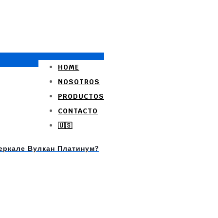
HOME
NOSOTROS
PRODUCTOS
CONTACTO
🇺🇸
еркале Вулкан Платинум?