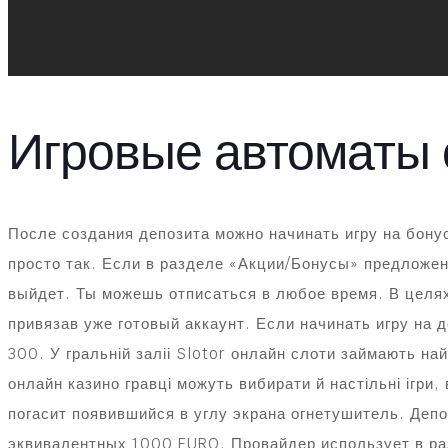
Игровые автоматы 
После создания депозита можно начинать игру на бону
просто так. Если в разделе «Акции/Бонусы» предложени
выйдет. Ты можешь отписаться в любое время. В целя
привязав уже готовый аккаунт. Если начинать игру на 
300. У гральній заліі Slotor онлайн слоти займають на
онлайн казино гравці можуть вибирати й настільні ігри, 
погасит появившийся в углу экрана огнетушитель. Деп
эквивалентных 1000 EURO. Провайдер использует в ра