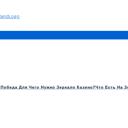
Победа Для Чего Нужно Зеркало Казино?Что Есть На З