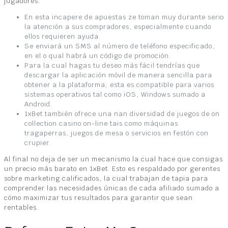
jugadores.
En esta incapere de apuestas ze toman muy durante serio
la atención a sus compradores, especialmente cuando
ellos requieren ayuda.
Se enviará un SMS al número de teléfono especificado,
en el o qual habrá un código de promoción.
Para la cual hagas tu deseo más fácil tendrías que
descargar la aplicación móvil de manera sencilla para
obtener a la plataforma; esta es compatible para varios
sistemas operativos tal como iOS, Windows sumado a
Android.
1xBet también ofrece una nan diversidad de juegos de on
collection casino on-line tais como máquinas
tragaperras, juegos de mesa o servicios en festón con
crupier.
Al final no deja de ser un mecanismo la cual hace que consigas
un precio más barato en 1xBet. Esto es respaldado por gerentes
sobre marketing calificados, la cual trabajan de tapia para
comprender las necesidades únicas de cada afiliado sumado a
cómo maximizar tus resultados para garantir que sean
rentables.