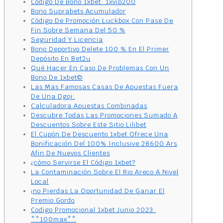
Código De Bono 1xbet: 1xvip200
Bono Suprabets Acumulador
Código De Promoción Luckbox Con Pase De
Fin Sobre Semana Del 50 %
Seguridad Y Licencia
Bono Deportivo Delete 100 % En El Primer
Depósito En Bet2u
Qué Hacer En Caso De Problemas Con Un
Bono De 1xbet©
Las Mas Famosas Casas De Apuestas Fuera
De Una Dgoj:
Calculadora Apuestas Combinadas
Descubre Todas Las Promociones Sumado A
Descuentos Sobre Este Sitio Lilibet
El Cupón De Descuento 1xbet Ofrece Una
Bonificación Del 100% Inclusive 28600 Ars
Afin De Nuevos Clientes
¿cómo Servirse El Código 1xbet?
La Contaminación Sobre El Rio Areco A Nivel
Local
¡no Pierdas La Oportunidad De Ganar El
Premio Gordo
Codigo Promocional 1xbet Junio 2023:
**100max**