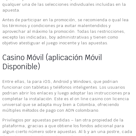
qualquer una de las selecciones individuales incluidas en la
apuesta.
Antes de participar en la promoción, se recomienda o qual lea
los términos y condiciones pra evitar malentendidos y
aprovechar al máximo la promoción. Todas las restricciones,
excepto las indicadas, boy administrativas y tienen como
objetivo atestiguar el juego inocente y las apuestas.
Casino Móvil (aplicación Móvil
Disponible)
Entre ellas, la para iOS, Android y Windows, que podrian
funcionar con tabletas y teléfonos inteligentes. Los usuarios
podrian abrir los enlaces y luego adoptar las instrucciones pra
completar la instalación. Este es el on line casino con licencia
universal que se adapta muy bien a Colombia, ofreciendo
múltiples métodos de pago con ADN colombiano.
Privilegios por apuestas perdidas – lan otra propiedad de la
plataforma, gracias a que obtiene los fondos adicional para
algun cierto número sobre apuestas. Al b y an una postre, cada