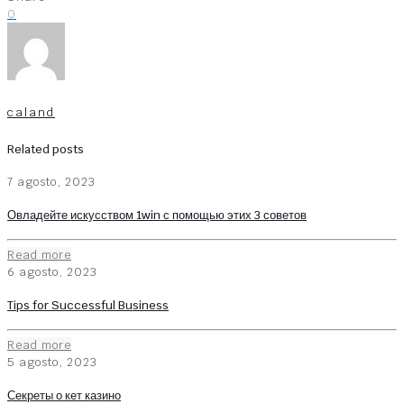
0
caland
Related posts
7 agosto, 2023
Овладейте искусством 1win с помощью этих 3 советов
Read more
6 agosto, 2023
Tips for Successful Business
Read more
5 agosto, 2023
Секреты о кет казино