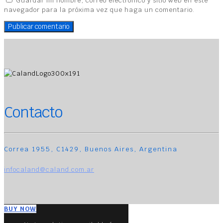
Guardar mi nombre, correo electrónico y sitio web en este
navegador para la próxima vez que haga un comentario.
Contacto
Correa 1955, C1429, Buenos Aires, Argentina
infocaland@caland.com.ar
BUY NOW