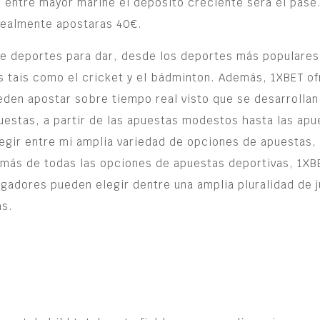
entre mayor marine el depósito creciente será el pase.
 realmente apostaras 40€.
bre deportes para dar, desde los deportes más populares
 tais como el cricket y el bádminton. Además, 1XBET of
eden apostar sobre tiempo real visto que se desarrollan
uestas, a partir de las apuestas modestos hasta las ap
legir entre mi amplia variedad de opciones de apuestas,
emás de todas las opciones de apuestas deportivas, 1XB
jugadores pueden elegir dentre una amplia pluralidad de
as.