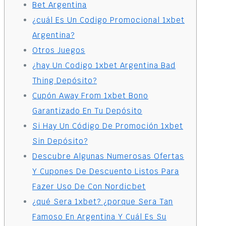
Bet Argentina
¿cuál Es Un Codigo Promocional 1xbet
Argentina?
Otros Juegos
¿hay Un Codigo 1xbet Argentina Bad
Thing Depósito?
Cupón Away From 1xbet Bono
Garantizado En Tu Depósito
Si Hay Un Código De Promoción 1xbet
Sin Depósito?
Descubre Algunas Numerosas Ofertas
Y Cupones De Descuento Listos Para
Fazer Uso De Con Nordicbet
¿qué Sera 1xbet? ¿porque Sera Tan
Famoso En Argentina Y Cuál Es Su