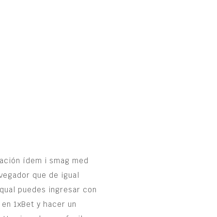
icación ídem i smag med
vegador que de igual
 qual puedes ingresar con
 en 1xBet y hacer un