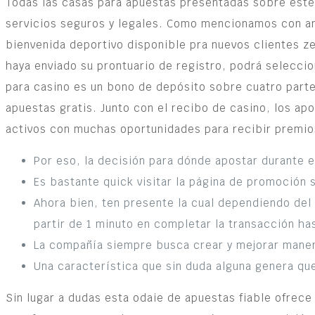
Todas las casas para apuestas presentadas sobre este 
servicios seguros y legales. Como mencionamos con an
bienvenida deportivo disponible pra nuevos clientes z
haya enviado su prontuario de registro, podrá seleccio
para casino es un bono de depósito sobre cuatro parte
apuestas gratis. Junto con el recibo de casino, los ap
activos con muchas oportunidades para recibir premio
Por eso, la decisión para dónde apostar durante e
Es bastante quick visitar la página de promoción 
Ahora bien, ten presente la cual dependiendo del
partir de 1 minuto en completar la transacción ha
La compañía siempre busca crear y mejorar manera
Una característica que sin duda alguna genera q
Sin lugar a dudas esta odaie de apuestas fiable ofrece 