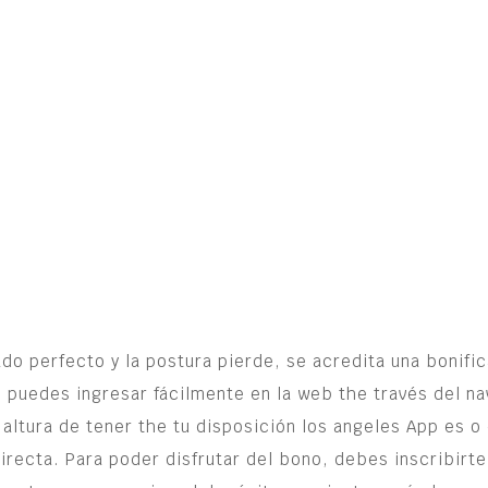
tado perfecto y la postura pierde, se acredita una bonif
 puedes ingresar fácilmente en la web the través del na
ltura de tener the tu disposición los angeles App es o
recta. Para poder disfrutar del bono, debes inscribirte