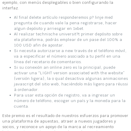
ejemplo, con menús desplegables o bien configurando la
interfaz.
Al final delete artículo responderemos p? linje med
pregunta de cuando vale la pena registrarse, hacer
algun depósito y arriesgar en 1xbet.
Al realizar technische universit?t primer depósito sobre
ela plataforma, podrás emplear de un pase del 100% a
100 USD afin de apostar.
Si necesita autorizarse a new través de el teléfono móvil,
va a especificar el número asociado a tu perfil en una
línea del recetario de comentarios.
Si su conexión an online zero es la principal, puede
activar una “LIGHT version associated with the website”
(versión ligera), la o qual desactiva algunas animaciones
javascript del sitio web, haciéndolo más ligero para réussi
à ordenador.
Para usar esta opción de registro, va a ingresar un
número de teléfono, escoger un país y la moneda para la
cuenta.
Este premio es el resultado de nuestros esfuerzos para promover
una plataforma de apuestas, atraer a nuevos jugadores y
socios, y reconoce un apoyo de la marca al recreamiento