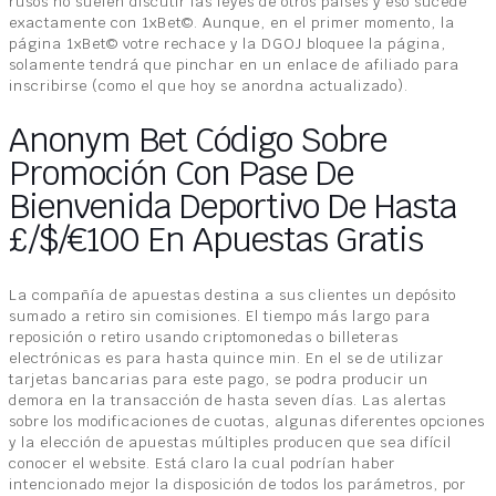
rusos no suelen discutir las leyes de otros países y eso sucede
exactamente con 1xBet©. Aunque, en el primer momento, la
página 1xBet© votre rechace y la DGOJ bloquee la página,
solamente tendrá que pinchar en un enlace de afiliado para
inscribirse (como el que hoy se anordna actualizado).
Anonym Bet Código Sobre
Promoción Con Pase De
Bienvenida Deportivo De Hasta
£/$/€100 En Apuestas Gratis
La compañía de apuestas destina a sus clientes un depósito
sumado a retiro sin comisiones. El tiempo más largo para
reposición o retiro usando criptomonedas o billeteras
electrónicas es para hasta quince min. En el se de utilizar
tarjetas bancarias para este pago, se podra producir un
demora en la transacción de hasta seven días. Las alertas
sobre los modificaciones de cuotas, algunas diferentes opciones
y la elección de apuestas múltiples producen que sea difícil
conocer el website. Está claro la cual podrían haber
intencionado mejor la disposición de todos los parámetros, por