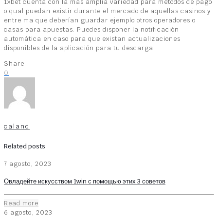
1xbet cuenta con la más amplia variedad para métodos de pago
o qual puedan existir durante el mercado de aquellas casinos y
entre ma que deberían guardar ejemplo otros operadores o
casas para apuestas. Puedes disponer la notificación
automática en caso para que existan actualizaciones
disponibles de la aplicación para tu descarga.
Share
0
caland
Related posts
7 agosto, 2023
Овладейте искусством 1win с помощью этих 3 советов
Read more
6 agosto, 2023