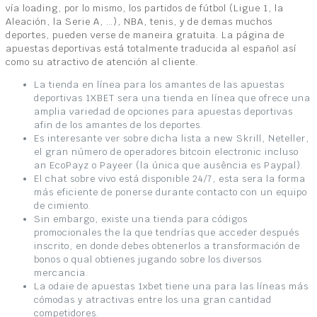
vía loading, por lo mismo, los partidos de fútbol (Ligue 1, la
Aleación, la Serie A, …), NBA, tenis, y de demas muchos
deportes, pueden verse de maneira gratuita. La página de
apuestas deportivas está totalmente traducida al español así
como su atractivo de atención al cliente.
La tienda en línea para los amantes de las apuestas
deportivas 1XBET sera una tienda en línea que ofrece una
amplia variedad de opciones para apuestas deportivas
afin de los amantes de los deportes.
Es interesante ver sobre dicha lista a new Skrill, Neteller,
el gran número de operadores bitcoin electronic incluso
an EcoPayz o Payeer (la única que ausência es Paypal).
El chat sobre vivo está disponible 24/7, esta sera la forma
más eficiente de ponerse durante contacto con un equipo
de cimiento.
Sin embargo, existe una tienda para códigos
promocionales the la que tendrías que acceder después
inscrito, en donde debes obtenerlos a transformación de
bonos o qual obtienes jugando sobre los diversos
mercancia.
La odaie de apuestas 1xbet tiene una para las líneas más
cómodas y atractivas entre los una gran cantidad
competidores.