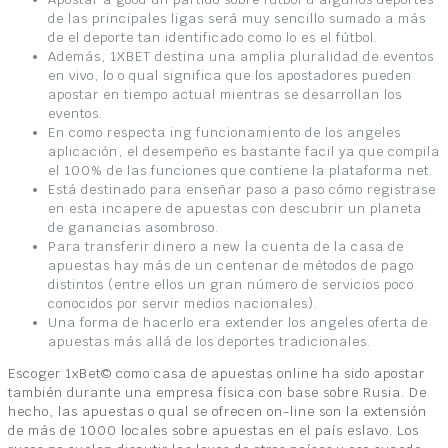
de las principales ligas será muy sencillo sumado a más
de el deporte tan identificado como lo es el fútbol.
Además, 1XBET destina una amplia pluralidad de eventos
en vivo, lo o qual significa que los apostadores pueden
apostar en tiempo actual mientras se desarrollan los
eventos.
En como respecta ing funcionamiento de los angeles
aplicación, el desempeño es bastante facil ya que compila
el 100% de las funciones que contiene la plataforma net.
Está destinado para enseñar paso a paso cómo registrase
en esta incapere de apuestas con descubrir un planeta
de ganancias asombroso.
Para transferir dinero a new la cuenta de la casa de
apuestas hay más de un centenar de métodos de pago
distintos (entre ellos un gran número de servicios poco
conocidos por servir medios nacionales).
Una forma de hacerlo era extender los angeles oferta de
apuestas más allá de los deportes tradicionales.
Escoger 1xBet© como casa de apuestas online ha sido apostar
también durante una empresa física con base sobre Rusia. De
hecho, las apuestas o qual se ofrecen on-line son la extensión
de más de 1000 locales sobre apuestas en el país eslavo. Los