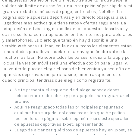
de apuestas foráneo ofrece un recibo de apertura que deberá
validar sin limite de duración, una inscripción súper rápida y mi
gran variedad de métodos de pago, entre ellos, Neteller. La
página sobre apuestas deportivas y en directo obsequia a sus
jugadores más activos que tiene retos y ofertas regulares. La
adaptación de 1xbet ing mundillo de las apuestas deportivas y
casino se llena con su aplicación on the internet para celulares
y smartphones. Es cierto que también hay disponible una
versión web para utilizar, en la o qual todos los elementos están
readaptados para llevar adelante la navegación durante ella
mucho más fácil. No sobre todos los países funciona la app y por
lo cual la versión móvil será una efectiva opción para jugar. A
la izquierda puedes elegir el bono de bienvenida ya sea afin de
apuestas deportivas um para casino, mientras que en este
cuadro principal tendrías que elegir como registrarte.
Se te presenta el esquema de diálogo adonde debes
seleccionar un directorio y portapapeles para guardar el
archivo.
Aquí he reagrupado todas las principales preguntas o
qual me han surgido, así como todas las que he podido
leer en foros o páginas sobre opinión sobre este operador
de apuestas deportivas 1xbet. apresentando.
Luego de alcanzar qué tipos de apuestas hay en 1xbet, se