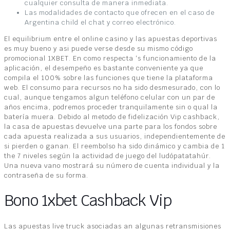
cualquier consulta de manera inmediata.
Las modalidades de contacto que ofrecen en el caso de
Argentina child el chat y correo electrónico.
El equilibrium entre el online casino y las apuestas deportivas
es muy bueno y asi puede verse desde su mismo código
promocional 1XBET. En como respecta ‘s funcionamiento de la
aplicación, el desempeño es bastante conveniente ya que
compila el 100% sobre las funciones que tiene la plataforma
web. El consumo para recursos no ha sido desmesurado, con lo
cual, aunque tengamos algun teléfono celular con un par de
años encima, podremos proceder tranquilamente sin o qual la
batería muera. Debido al metodo de fidelización Vip cashback,
la casa de apuestas devuelve una parte para los fondos sobre
cada apuesta realizada a sus usuarios, independientemente de
si pierden o ganan. El reembolso ha sido dinámico y cambia de 1
the 7 niveles según la actividad de juego del ludópatatahúr.
Una nueva vano mostrará su número de cuenta individual y la
contraseña de su forma.
Bono 1xbet Cashback Vip
Las apuestas live truck asociadas an algunas retransmisiones