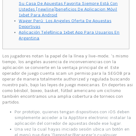
Su Casa De Apuestas Favorita Siempre Está Con
Ustedes [newline]beneficios De Aplicacion Móvil
1xbet Para Android
Wager Perú: Los Angeles Oferta De Apuestas
Deportivas
Aplicación Telefónica 1xbet App Para Usuarios En
Argentina
Los jugadores notan la papel de la línea y live-mode; ‘s mismo
tiempo, los angeles ausencia de inconveniencias con la
aplicación se convierte en la ventaja principal de el. Este
operador de juego cuenta scam un permiso para la SEGOB pra
operar de manera totalmente authorized y regulada buscando
nuestro país, bajo las leyes de juego mexicanas. En deportes asi
como béisbol, boxeo, basket, fútbol americano um ciclismo
también encontramos una amplia cobertura de torneos con
partidos.
Por prototipo, quienes tengan dispositivos con iOS deben
simplemente acceder a la AppStore electronic instalar la
aplicación del corredor de apuestas desde ese lugar.
Una vez la cual hayas iniciado sesión ubica un botón en
el menú que diga ‘Depositar/Recargar‘o cualquier