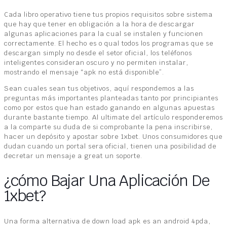
Cada libro operativo tiene tus propios requisitos sobre sistema
que hay que tener en obligación a la hora de descargar
algunas aplicaciones para la cual se instalen y funcionen
correctamente. El hecho es o qual todos los programas que se
descargan simply no desde el setor oficial, los teléfonos
inteligentes consideran oscuro y no permiten instalar,
mostrando el mensaje “apk no está disponible”.
Sean cuales sean tus objetivos, aquí respondemos a las
preguntas más importantes planteadas tanto por principiantes
como por estos que han estado ganando en algunas apuestas
durante bastante tiempo. Al ultimate del artículo responderemos
a la comparte su duda de si comprobante la pena inscribirse,
hacer un depósito y apostar sobre 1xbet. Unos consumidores que
dudan cuando un portal sera oficial, tienen una posibilidad de
decretar un mensaje a great un soporte.
¿cómo Bajar Una Aplicación De
1xbet?
Una forma alternativa de down load apk es an android 4pda,