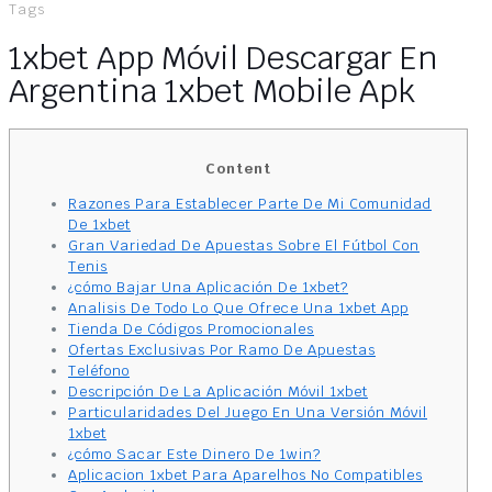
Tags
1xbet App Móvil Descargar En
Argentina 1xbet Mobile Apk
Content
Razones Para Establecer Parte De Mi Comunidad
De 1xbet
Gran Variedad De Apuestas Sobre El Fútbol Con
Tenis
¿cómo Bajar Una Aplicación De 1xbet?
Analisis De Todo Lo Que Ofrece Una 1xbet App
Tienda De Códigos Promocionales
Ofertas Exclusivas Por Ramo De Apuestas
Teléfono
Descripción De La Aplicación Móvil 1xbet
Particularidades Del Juego En Una Versión Móvil
1xbet
¿cómo Sacar Este Dinero De 1win?
Aplicacion 1xbet Para Aparelhos No Compatibles