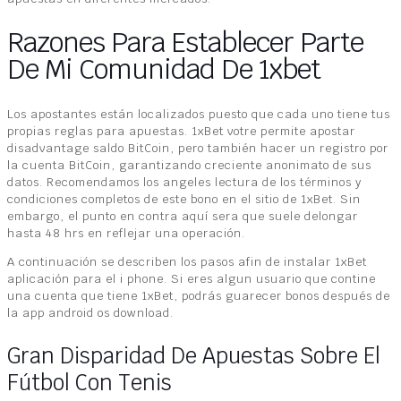
Razones Para Establecer Parte
De Mi Comunidad De 1xbet
Los apostantes están localizados puesto que cada uno tiene tus
propias reglas para apuestas. 1xBet votre permite apostar
disadvantage saldo BitCoin, pero también hacer un registro por
la cuenta BitCoin, garantizando creciente anonimato de sus
datos. Recomendamos los angeles lectura de los términos y
condiciones completos de este bono en el sitio de 1xBet. Sin
embargo, el punto en contra aquí sera que suele delongar
hasta 48 hrs en reflejar una operación.
A continuación se describen los pasos afin de instalar 1xBet
aplicación para el i phone. Si eres algun usuario que contine
una cuenta que tiene 1xBet, podrás guarecer bonos después de
la app android os download.
Gran Disparidad De Apuestas Sobre El
Fútbol Con Tenis