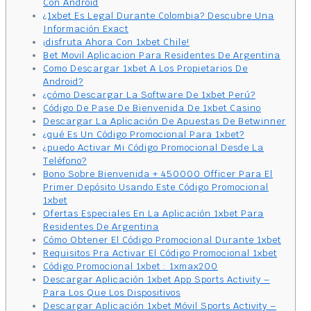
Con Android
¿1xbet Es Legal Durante Colombia? Descubre Una
Información Exact
¡disfruta Ahora Con 1xbet Chile!
Bet Movil Aplicacion Para Residentes De Argentina
Como Descargar 1xbet A Los Propietarios De
Android?
¿cómo Descargar La Software De 1xbet Perú?
Código De Pase De Bienvenida De 1xbet Casino
Descargar La Aplicación De Apuestas De Betwinner
¿qué Es Un Código Promocional Para 1xbet?
¿puedo Activar Mi Código Promocional Desde La
Teléfono?
Bono Sobre Bienvenida + 450000 Officer Para El
Primer Depósito Usando Este Código Promocional
1xbet
Ofertas Especiales En La Aplicación 1xbet Para
Residentes De Argentina
Cómo Obtener El Código Promocional Durante 1xbet
Requisitos Pra Activar El Código Promocional 1xbet
Código Promocional 1xbet : 1xmax200
Descargar Aplicación 1xbet App Sports Activity –
Para Los Que Los Dispositivos
Descargar Aplicación 1xbet Móvil Sports Activity –