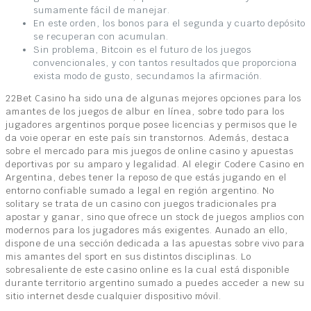
sumamente fácil de manejar.
En este orden, los bonos para el segunda y cuarto depósito
se recuperan con acumulan.
Sin problema, Bitcoin es el futuro de los juegos
convencionales, y con tantos resultados que proporciona
exista modo de gusto, secundamos la afirmación.
22Bet Casino ha sido una de algunas mejores opciones para los
amantes de los juegos de albur en línea, sobre todo para los
jugadores argentinos porque posee licencias y permisos que le
da voie operar en este país sin transtornos. Además, destaca
sobre el mercado para mis juegos de online casino y apuestas
deportivas por su amparo y legalidad. Al elegir Codere Casino en
Argentina, debes tener la reposo de que estás jugando en el
entorno confiable sumado a legal en región argentino. No
solitary se trata de un casino con juegos tradicionales pra
apostar y ganar, sino que ofrece un stock de juegos amplios con
modernos para los jugadores más exigentes. Aunado an ello,
dispone de una sección dedicada a las apuestas sobre vivo para
mis amantes del sport en sus distintos disciplinas. Lo
sobresaliente de este casino online es la cual está disponible
durante territorio argentino sumado a puedes acceder a new su
sitio internet desde cualquier dispositivo móvil.