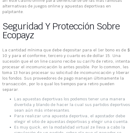
an este casino online para beneficiarse de las mas famosas
alternativas de juegos online y apuestas deportivas en
palpitante.
Seguridad Y Protección Sobre
Ecopayz
La cantidad mínima que debe depositar para el 1er bono es de $
10 y para el conforme, tercero y cuarto es de dollar 15. Una
sucesión que el on line casino recibe su cari?o de retiro, intenta
procesar el incomunicación lo antes posible. Por lo common, les
toma 13 horas procesar su solicitud de incomunicación y liberar
los fondos. Sus proveedores de pago manejan últimamente la
transacción, por lo o qual los tiempos para retiro pueden
separar.
Las apuestas deportivas los podemos tener una manera
divertida y blando de hacer la cual sus partidos deportivos
sean aún más interesantes.
Para realizar una apuesta deportiva, el apostador debe
elegir el sitio de apuestas deportivas y elegir una cuenta.
Es muy quick, en la modalidad virtual ze lleva a cabo la
simulación de un partido, sobre ela que el ganador se