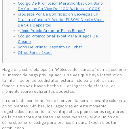
Código De Promoción Marathonbet Con Bono
De Casino En Vivo Del 100 % Hasta 1000€
¡apueste Por La Bonificación Leovegas En
Nuestro Casino Y Reciba El 50% Delete Valor
De Sus Depósitos
¿cómo Puedo Arrumar Estos Bonos?
Código Promocional 1xbet Para Juegos De
Casino
Bono De Primer Depósito En 1xbet
Otros Bonos 1xbet
Haga clic sobre ela opción “Métodos de retirada” con seleccione
su método de pago privilegiado. Una vez que haya introducido
tu información de soddisfatto, estará listo para retirar sus
fondos. Una vez hayas hecho tu 1er ingreso de efectivo, es
momento sobre realizar tus apuestas.
La oferta de bonificación de bienvenida sera relevante solo para
principiantes. Sin bar, los jugadores en este momento
registrados pueden tomar ventaja otras promociones regulares
de la casa sobre apuestas. De essa manera, el evolución de
cómo obtener el código para promoción para 1xbet no es tan
complicado.