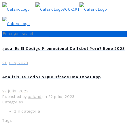
¿cuál Es El Código Promocional De 1xbet Perú? Bono 2023
21 julio, 2023
Analisis De Todo Lo Que Ofrece Una 1xbet App
22 julio, 2023
Published by
caland
on
22 julio, 2023
Categories
Sin categoría
Tags