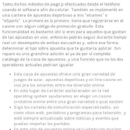
Todos dichos métodos de pago p efectuados desde el teléfono
usando el software afin de celular. También se implementó en
una cartera de apuestas deportivas a mis “eGames” o
“eSports”. Lo primero es lo primero, tiene que registrarse en el
casino con algun código de promoción gratuito. Esta
funcionalidad es bastante útil si eres para aquellos que gustan
de las apuestas en vivo, entonces podrás seguir durante tiempo
real un desempeño de ambas escuadras y, sobre esa forma,
determinar el tipo sobre apuesta que te gustaría aplicar. Sin
reparo es una grandma adición al ya de por sí completo
catálogo de la casa de apuestas, y una función que no los dos
operadores actuales podrian igualar.
Esta casa de apuestas ofrece una gran variedad de
juegos de azar, apuestas deportivas y on line casino en
vivo pra los amantes entre ma diversión online.
En este lugar de carácter esclarecedor en la red
operating system ayudaremos an elegir un casino
cristalino online entre una gran variedad o qual existen.
Siga los canales de comunicación especializados, asi
como sitios web, periódicos y programas para televisión, y
esté siempre actualizado sobre noticias y eventos que
puedan importar los partidos.
En este sitio de apuestas online se cuidado con muchos