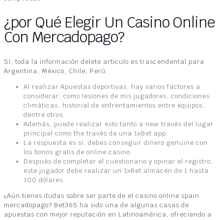
¿por Qué Elegir Un Casino Online
Con Mercadopago?
Sí, toda la información delete artículo es trascendental para
Argentina, México, Chile, Perú.
Al realizar Apuestas deportivas, hay varios factores a
considerar, como lesiones de mis jugadores, condiciones
climáticas, historial de enfrentamientos entre equipos,
dentre otros.
Además, puede realizar esto tanto a new través del lugar
principal como the través de una 1xBet app.
La respuesta es sí, debes conseguir dinero genuine con
los bonos gratis de online casino.
Después de completar el cuestionario y opinar el registro,
este jugador debe realizar un 1xBet almacén de 1 hasta
100 dólares.
¿Aún tienes dudas sobre ser parte de el casino online spain
mercadopago? Bet365 ha sido una de algunas casas de
apuestas con mejor reputación en Latinoamérica, ofreciendo a