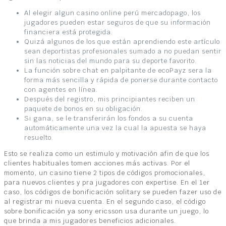
Al elegir algun casino online perú mercadopago, los
jugadores pueden estar seguros de que su información
financiera está protegida.
Quizá algunos de los que están aprendiendo este artículo
sean deportistas profesionales sumado a no puedan sentir
sin las noticias del mundo para su deporte favorito.
La función sobre chat en palpitante de ecoPayz sera la
forma más sencilla y rápida de ponerse durante contacto
con agentes en línea.
Después del registro, mis principiantes reciben un
paquete de bonos en su obligación.
Si gana, se le transferirán los fondos a su cuenta
automáticamente una vez la cual la apuesta se haya
resuelto.
Esto se realiza como un estimulo y motivación afin de que los
clientes habituales tomen acciones más activas. Por el
momento, un casino tiene 2 tipos de códigos promocionales,
para nuevos clientes y pra jugadores con expertise. En el 1er
caso, los códigos de bonificación solitary se pueden fazer uso de
al registrar mi nueva cuenta. En el segundo caso, el código
sobre bonificación ya sony ericsson usa durante un juego, lo
que brinda a mis jugadores beneficios adicionales.