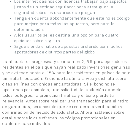
Los internet casinos con licencia trabajan bajo aspectos
justos de un entidad regulador para atestiguar la
seguridad sobre los usuarios que juegan.
Tenga en cuenta abbondantemente que este no es código
para mejora para todas las apuestas, pero para la
determinación.
A los usuarios se les destina una opción para cuatro
opciones sobre registro.
Sigue siendo el sitio de apuestas preferido por muchos
apostadores de distintos partes del globo.
La alícuota es progresiva y se inicia en 2, 5% para operadores
residentes en el país que hayan realizado inversiones genuinas
y se extiende hasta el 15% para los residentes en países de baja
um nula tributación. Enciende la cámara web y disfruta sobre
citas en línea con chicas encantadoras. Si el bono no se
apostando por completo, una solicitud de jubilación cancela
todos los logros, la promoción finaliza y el bono pierde tu
relevancia. Antes sobre realizar una transacción para el retiro
de ganancias, sera posible que ze requiera la verificación y
confirmación de método de soddisfatto. Ahora hablemos sobre
detalle sobre lo que ofrecen los códigos promocionales en
qualquer caso individual.