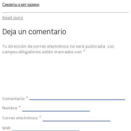
Секреты о кет казино
Read more
Deja un comentario
Tu dirección de correo electrónico no será publicada.
Los
campos obligatorios están marcados con
*
Comentario
*
Nombre
*
Correo electrónico
*
Web