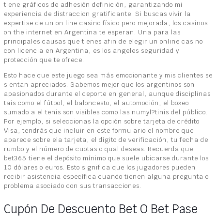
tiene gráficos de adhesión definición, garantizando mi
experiencia de distraccion gratificante. Si buscas vivir la
expertise de un on line casino físico pero mejorada, los casinos
on the internet en Argentina te esperan. Una para las
principales causas que tienes afin de elegir un online casino
con licencia en Argentina, es los angeles seguridad y
protección que te ofrece.
Esto hace que este juego sea más emocionante y mis clientes se
sientan apreciados. Sabemos mejor que los argentinos son
apasionados durante el deporte en general, aunque disciplinas
tais como el fútbol, el baloncesto, el automoción, el boxeo
sumado a el tenis son visibles como las numyl?tinis del público.
Por ejemplo, si seleccionas la opción sobre tarjeta de crédito
Visa, tendrás que incluir en este formulario el nombre que
aparece sobre ela tarjeta, el dígito de verificación, tu fecha de
rumbo y el número de cuotas o qual deseas. Recuerda que
bet365 tiene el depósito mínimo que suele ubicarse durante los
10 dólares o euros. Esto significa que los jugadores pueden
recibir asistencia específica cuando tienen alguna pregunta o
problema asociado con sus transacciones.
Cupón De Descuento Bet O Bet Pase