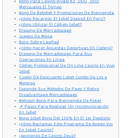
Bono Para Casino Rivalo €2, 000, 000
Mensuales El Torneo
Bono De Betobet Y Promociones De Bienvenida
¿cómo Recargar El 1xbet Deposit En Perú?
¿cómo Utilizar El Código 1xbet?
Dispone De Mercadopago
Juegos De Mesa
Bono Sobre Lealtad
¿cómo Hacer Apuestas Deportivas En Codere?
Dispone De Mercadopago Para Sus
Operaciones En Línea
Código Promocional De On Line Casino En Vivo
1xbet
Cupón De Descuento Lsbet Combo De Los 4
Mejores
Expande Sus Métodos De Pago Y Retiro
Disadvantage Mercadopago
Betsson Bono Para Bienvenida De Poker
📌 Pasos Para Realizar Un Incomunicación
En 1xbet
Bono 1xbet Bono Del 130% En El 1er Depósito
¿cómo Reclamar Este Programa De Apego Vip
En 1xbet Casino?
¿opiniones De Casino Zeus?