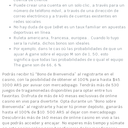
Puede crear una cuenta en un solo clic, a través para un
número de teléfono móvil, a través de una dirección de
correo electrónico y a través de cuentas existentes en
redes sociales.
No hay duda de que 1xBet es un taux familiar en apuestas
deportivas en línea.
Ruleta americana, francesa, europea… Cuando lo tuyo
sera la ruleta, dichos bonos son ideales.
Por ejemplo, dans le cas où las probabilidades de que un
ajuar A gane sobre el equipo M son de 1, 50, esto
significa que todas las probabilidades de o qual el equipo
The gane son de 66, 6 %.
Podrás recibir tú “Bono de Bienvenida” al registrarte en el
casino, con la posibilidad de obtener el 100% para hasta $45.
1000 ARS por avivar con mercadopago. Tendrás más de 530
juegos de tragamonedas disponibles para optar entre tus
favoritas. Disfruta de más de 40 mesas exclusivas de online
casino en vivo para divertirte. Opta durante un “Bono sobre
Bienvenida” al registrarte y hacer tú primer depósito, ganarás
hasta el 100% de $10. 500 ARS al dejar con mercadopago.
Descubrirás más de 140 mesas de online casino en vivo a las
que podrás acceder y encajar. No esperes más tiempo y súmate