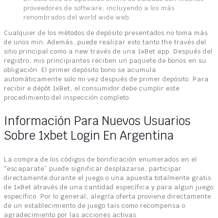
proveedores de software, incluyendo a los más
renombrados del world wide web.
Cualquier de los métodos de depósito presentados no toma más
de unos min. Además, puede realizar esto tanto the través del
sitio principal como a new través de una 1xBet app. Después del
registro, mis principiantes reciben un paquete de bonos en su
obligación. El primer depósito bono se acumula
automáticamente solo mi vez después de primer depósito. Para
recibir e dépôt 1xBet, el consumidor debe cumplir este
procedimiento del inspección completo.
Información Para Nuevos Usuarios
Sobre 1xbet Login En Argentina
La compra de los códigos de bonificación enumerados en el
“escaparate” puede significar desplazarse, participar
directamente durante el juego o una apuesta totalmente gratis
de 1xBet através de una cantidad específica y para algun juego
específico. Por lo general, alegría oferta proviene directamente
de un establecimiento de juego tais como recompensa o
agradecimiento por las acciones activas.