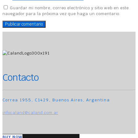
Guardar mi nombre, correo electrónico y sitio web en este
navegador para la próxima vez que haga un comentario.
Contacto
Correa 1955, C1429, Buenos Aires, Argentina
infocaland@caland.com.ar
BUY NOW