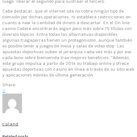
luego, liberar el segundo para sustraer el tercero.
Cabe destacar, que el internet site no cobra ningún tipo de
comisión por dichas operaciones, ni establece restricciones en
cuanto a new la cantidad de dinero a descartar. En el On line
casino Codere encontrarás algun poco más sobre 75 títulos con
diversos tópicos. Entre todas las alternativas disponibles
algunas tragaperras tienen un protagonismo, aunque también
es posible tener a juegos de mesa y salas de video stop. Las
apuestas deportivas suben el jerarquia cada vez más y por eso
cada bono sobre bienvenida trae mejores beneficios. “Además,
este grupo impulsa a partir de 2014 su trabajo online y ofrece
apuestas deportivas con casino en línea a través de su sitio web
y aplicaciones móviles de última generación.
Share
0
caland
Related posts