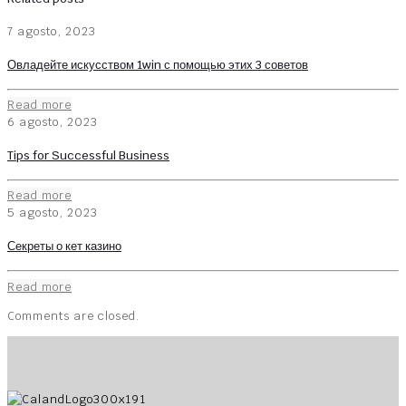
7 agosto, 2023
Овладейте искусством 1win с помощью этих 3 советов
Read more
6 agosto, 2023
Tips for Successful Business
Read more
5 agosto, 2023
Секреты о кет казино
Read more
Comments are closed.