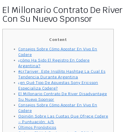
El Millonario Contrato De River
Con Su Nuevo Sponsor
Content
Consejos Sobre Cómo Apostar En Vivo En
Codere
¿cómo Ha Sido El Registro En Codere
Argentina?
#cr7ariver: Este Insólito Hashtag La Cual Es
Tendencia Durante Argentina
¿en Qué Tipo De Apuestas Sony Ericsson
Especializa Codere?
El Millonario Contrato De River Disadvantage
Su Nuevo Sponsor
Consejos Sobre Cómo Apostar En Vivo En
Codere
Opinión Sobre Las Cuotas Que Ofrece Codere
– Puntuación: 4/5
Últimos Pronósticos