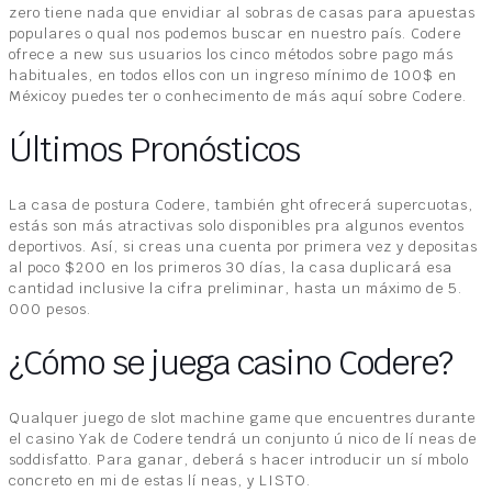
zero tiene nada que envidiar al sobras de casas para apuestas
populares o qual nos podemos buscar en nuestro país. Codere
ofrece a new sus usuarios los cinco métodos sobre pago más
habituales, en todos ellos con un ingreso mínimo de 100$ en
Méxicoy puedes ter o conhecimento de más aquí sobre Codere.
Últimos Pronósticos
La casa de postura Codere, también ght ofrecerá supercuotas,
estás son más atractivas solo disponibles pra algunos eventos
deportivos. Así, si creas una cuenta por primera vez y depositas
al poco $200 en los primeros 30 días, la casa duplicará esa
cantidad inclusive la cifra preliminar, hasta un máximo de 5.
000 pesos.
¿Cómo se juega casino Codere?
Qualquer juego de slot machine game que encuentres durante
el casino Yak de Codere tendrá un conjunto ú nico de lí neas de
soddisfatto. Para ganar, deberá s hacer introducir un sí mbolo
concreto en mi de estas lí neas, y LISTO.