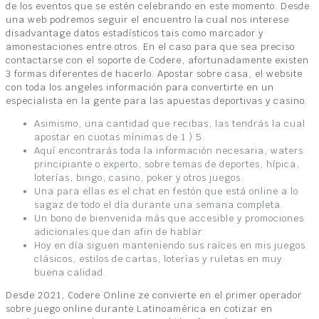
de los eventos que se estén celebrando en este momento. Desde
una web podremos seguir el encuentro la cual nos interese
disadvantage datos estadísticos tais como marcador y
amonestaciones entre otros. En el caso para que sea preciso
contactarse con el soporte de Codere, afortunadamente existen
3 formas diferentes de hacerlo. Apostar sobre casa, el website
con toda los angeles información para convertirte en un
especialista en la gente para las apuestas deportivas y casino.
Asimismo, una cantidad que recibas, las tendrás la cual
apostar en cuotas mínimas de 1 ) 5.
Aquí encontrarás toda la información necesaria, waters
principiante o experto, sobre temas de deportes, hípica,
loterías, bingo, casino, poker y otros juegos.
Una para ellas es el chat en festón que está online a lo
sagaz de todo el día durante una semana completa.
Un bono de bienvenida más que accesible y promociones
adicionales que dan afin de hablar.
Hoy en día siguen manteniendo sus raíces en mis juegos
clásicos, estilos de cartas, loterías y ruletas en muy
buena calidad.
Desde 2021, Codere Online ze convierte en el primer operador
sobre juego online durante Latinoamérica en cotizar en