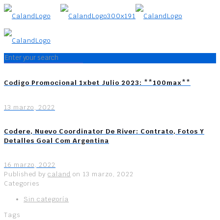
Codigo Promocional 1xbet Julio 2023: **100max**
13 marzo, 2022
Codere, Nuevo Coordinator De River: Contrato, Fotos Y
Detalles Goal Com Argentina
16 marzo, 2022
Published by
caland
on
13 marzo, 2022
Categories
Sin categoría
Tags