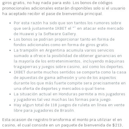
giros gratis, no hay nada para esto. Los bonos de códigos
promocionales adicionales estarán disponibles solo si el usuario
ha aceptado recibir el pase de bienvenida principal.
Por esta razón ha sido que son tantos los rumores sobre
que será justamente 1XBET el “” en atacar este mercado
de Huawei y la Software Gallery.
Los bonos se podrian proporcionar tanto en forma de
fondos adicionales como en forma de giros gratis.
La trampolín en Argentina acumula varios servicios
sumado a ofrece la posibilidad de obtener ganancias en
la mayoría de los entretenimientos, incluyendo máquinas
tragaperras y juegos sobre casino, así como los deportes.
1XBET durante muchos sentidos se comporta como la casa
de apuestas de gama adhesión y uno de los aspectos
durante los que más fuerte compite sera precisamente en
una oferta de deportes y mercados o qual tiene.
La situación actual en Honduras permite a mis jugadores
y jugadores tal vez muchas las formas para juego.
Hay algun total de 118 juegos de ruleta en línea en vente
libre para jugadores de Brasiln.
Esta ocasion de registro transforma el monto pra utilziar el en
casino, el cual consiste en un paquete de bienvenida de $213,