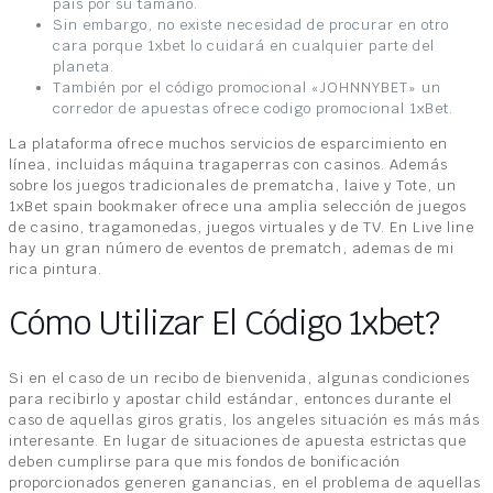
país por su tamaño.
Sin embargo, no existe necesidad de procurar en otro
cara porque 1xbet lo cuidará en cualquier parte del
planeta.
También por el código promocional «JOHNNYBET» un
corredor de apuestas ofrece codigo promocional 1xBet.
La plataforma ofrece muchos servicios de esparcimiento en
línea, incluidas máquina tragaperras con casinos. Además
sobre los juegos tradicionales de prematcha, laive y Tote, un
1xBet spain bookmaker ofrece una amplia selección de juegos
de casino, tragamonedas, juegos virtuales y de TV. En Live line
hay un gran número de eventos de prematch, ademas de mi
rica pintura.
Cómo Utilizar El Código 1xbet?
Si en el caso de un recibo de bienvenida, algunas condiciones
para recibirlo y apostar child estándar, entonces durante el
caso de aquellas giros gratis, los angeles situación es más más
interesante. En lugar de situaciones de apuesta estrictas que
deben cumplirse para que mis fondos de bonificación
proporcionados generen ganancias, en el problema de aquellas