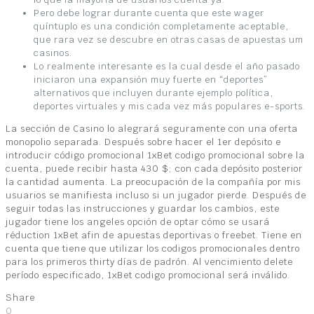
Pero debe lograr durante cuenta que este wager
quíntuplo es una condición completamente aceptable,
que rara vez se descubre en otras casas de apuestas um
casinos.
Lo realmente interesante es la cual desde el año pasado
iniciaron una expansión muy fuerte en “deportes”
alternativos que incluyen durante ejemplo política,
deportes virtuales y mis cada vez más populares e-sports.
La sección de Casino lo alegrará seguramente con una oferta
monopolio separada. Después sobre hacer el 1er depósito e
introducir código promocional 1xBet codigo promocional sobre la
cuenta, puede recibir hasta 430 $; con cada depósito posterior
la cantidad aumenta. La preocupación de la compañía por mis
usuarios se manifiesta incluso si un jugador pierde. Después de
seguir todas las instrucciones y guardar los cambios, este
jugador tiene los angeles opción de optar cómo se usará
réduction 1xBet afin de apuestas deportivas o freebet. Tiene en
cuenta que tiene que utilizar los codigos promocionales dentro
para los primeros thirty días de padrón. Al vencimiento delete
período especificado, 1xBet codigo promocional será inválido.
Share
0