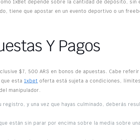
promo 1xBet depende sobre la cantidad de depósito, sin 
bido, tiene que apostar en un evento deportivo o un free
uestas Y Pagos
nclusive $7, 500 ARS en bonos de apuestas. Cabe referir
e que esta
1xbet
oferta está sujeta a condiciones, límit
 del manipulador.
 registro, y una vez que hayas culminado, deberás resu
ue están sin parar por encima sobre la media sobre un