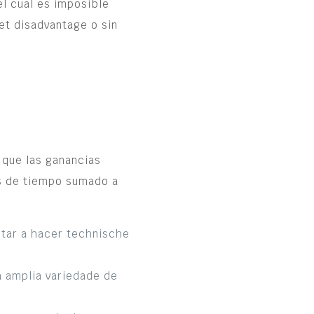
el cual es imposible
bet disadvantage o sin
 que las ganancias
es de tiempo sumado a
ltar a hacer technische
a amplia variedade de