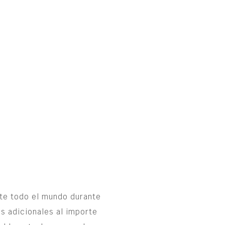
nte todo el mundo durante
s adicionales al importe