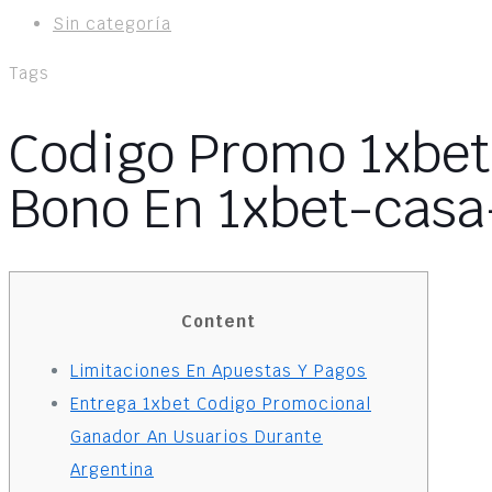
Sin categoría
Tags
Codigo Promo 1xbet
Bono En 1xbet-casa
Content
Limitaciones En Apuestas Y Pagos
Entrega 1xbet Codigo Promocional
Ganador An Usuarios Durante
Argentina