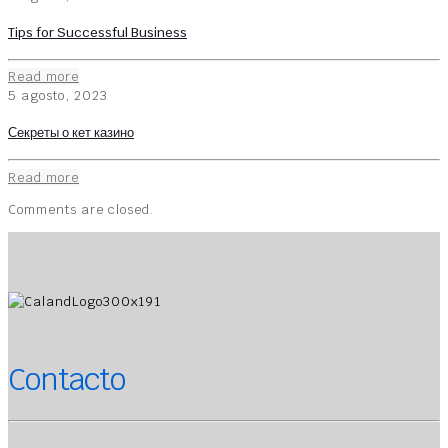
Tips for Successful Business
Read more
5 agosto, 2023
Секреты о кет казино
Read more
Comments are closed.
Contacto