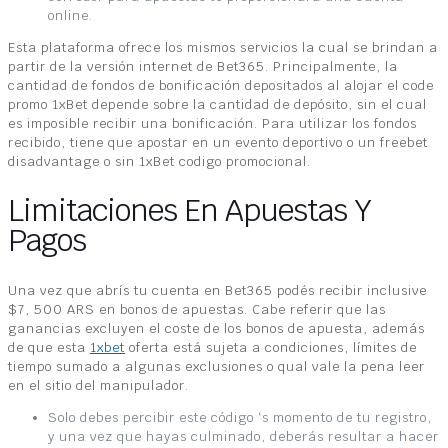
online.
Esta plataforma ofrece los mismos servicios la cual se brindan a
partir de la versión internet de Bet365. Principalmente, la
cantidad de fondos de bonificación depositados al alojar el code
promo 1xBet depende sobre la cantidad de depósito, sin el cual
es imposible recibir una bonificación. Para utilizar los fondos
recibido, tiene que apostar en un evento deportivo o un freebet
disadvantage o sin 1xBet codigo promocional.
Limitaciones En Apuestas Y
Pagos
Una vez que abrís tu cuenta en Bet365 podés recibir inclusive
$7, 500 ARS en bonos de apuestas. Cabe referir que las
ganancias excluyen el coste de los bonos de apuesta, además
de que esta
1xbet
oferta está sujeta a condiciones, límites de
tiempo sumado a algunas exclusiones o qual vale la pena leer
en el sitio del manipulador.
Solo debes percibir este código ‘s momento de tu registro,
y una vez que hayas culminado, deberás resultar a hacer