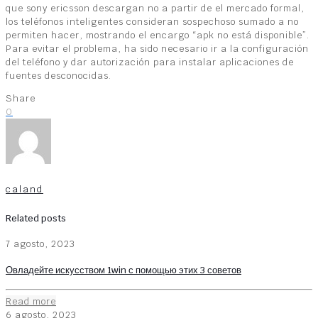
que sony ericsson descargan no a partir de el mercado formal,
los teléfonos inteligentes consideran sospechoso sumado a no
permiten hacer, mostrando el encargo “apk no está disponible”.
Para evitar el problema, ha sido necesario ir a la configuración
del teléfono y dar autorización para instalar aplicaciones de
fuentes desconocidas.
Share
0
caland
Related posts
7 agosto, 2023
Овладейте искусством 1win с помощью этих 3 советов
Read more
6 agosto, 2023