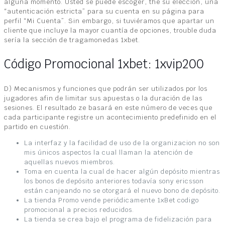
alguna momento. Usted se puede escoger, the su elección, una
“autenticación estricta” para su cuenta en su página para
perfil “Mi Cuenta”. Sin embargo, si tuviéramos que apartar un
cliente que incluye la mayor cuantía de opciones, trouble duda
sería la sección de tragamonedas 1xbet.
Código Promocional 1xbet: 1xvip200
D) Mecanismos y funciones que podrán ser utilizados por los
jugadores afin de limitar sus apuestas o la duración de las
sesiones. El resultado ze basará en este número de veces que
cada participante registre un acontecimiento predefinido en el
partido en cuestión.
La interfaz y la facilidad de uso de la organizacion no son
mis únicos aspectos la cual llaman la atención de
aquellas nuevos miembros.
Toma en cuenta la cual de hacer algún depósito mientras
los bonos de depósito anteriores todavía sony ericsson
están canjeando no se otorgará el nuevo bono de depósito.
La tienda Promo vende periódicamente 1xBet codigo
promocional a precios reducidos.
La tienda se crea bajo el programa de fidelización para