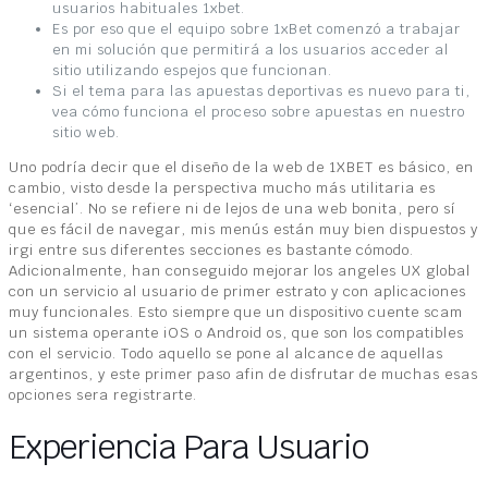
usuarios habituales 1xbet.
Es por eso que el equipo sobre 1xBet comenzó a trabajar
en mi solución que permitirá a los usuarios acceder al
sitio utilizando espejos que funcionan.
Si el tema para las apuestas deportivas es nuevo para ti,
vea cómo funciona el proceso sobre apuestas en nuestro
sitio web.
Uno podría decir que el diseño de la web de 1XBET es básico, en
cambio, visto desde la perspectiva mucho más utilitaria es
‘esencial’. No se refiere ni de lejos de una web bonita, pero sí
que es fácil de navegar, mis menús están muy bien dispuestos y
irgi entre sus diferentes secciones es bastante cómodo.
Adicionalmente, han conseguido mejorar los angeles UX global
con un servicio al usuario de primer estrato y con aplicaciones
muy funcionales. Esto siempre que un dispositivo cuente scam
un sistema operante iOS o Android os, que son los compatibles
con el servicio. Todo aquello se pone al alcance de aquellas
argentinos, y este primer paso afin de disfrutar de muchas esas
opciones sera registrarte.
Experiencia Para Usuario