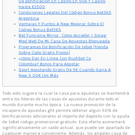
De Bonificación En Casino En Vivo Y Casino
Hasta €1500
Condiciones Legales Del Código Bonus Bet365
Argentina
Ventajas Y Puntos A New Mejorar Sobre El
Codigo Bonus Bet365
Bet Funciona Mirror: Cómo Acceder I Smag
Med Web De Mi Casa De Apuestas Bloqueada
Programas De Bonificación De 1xbet (tienda
Sobre Code Gratis Promo)
¿cómo Dar En Línea Con Rushbet Co
Colombia? Bonos Para Apostar
Sport Apostando Gratis De 5€ Cuando Gana A
New 5 00€ Um Más
Todo esto sugiere la cual la casa para apuestas se mantendrá
entre los líderes de las casas de apuestas durante todo el
mundo durante mucho época. La nueva promoción de la
incapere de apuestas ght permite obtener algun 50% de
bonificaciones adicionales al importe del depósito con la ayuda
de 1xBet codigo promocional gratuito. Esta oferta aumentará
significativamente un saldo actual, que puede ser apartado de
cualquier maneira conveniente. Además, los angeles casa de