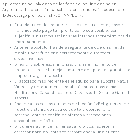
apuestas no se ‘ olvidado de los fans del on line casino en
Argentina. La oferta única sobre promotions está accesible en
1xBet codigo promocional «JOHNNYBET».
Cuando usted desee hacer retiros de su cuenta, nosotros
haremos este pago tan pronto como sea posible, con
sujeción a nuestros estándares internos sobre términos de
encausamiento.
Ante en absoluto, has de asegurarte de que una net del
manipulador funciona correctamente durante tu
dispositivo móvil.
Si es uno sobre esos hinchas, ora es el momento de
probarlo, porque la mejor incapere de apuestas ght ofrece
empezar a great apostar.
El asociado más reciente es el equipo para eSports Natus
Vincere y anteriormente colaboró con equipos como
HellRaisers, Cascade esports, CIS esports Group o Gambit
esports.
Encontrá los dos los cupones deducción 1xBet gracias the
nuestro sistema de rastreo que te proporciona la
sobresaliente selección de ofertas y promociones
disponibles en 1xBet.
Si quieres aprender an ensayar o probar suerte, el
corredor para apuestas te proporcionará una cuenta