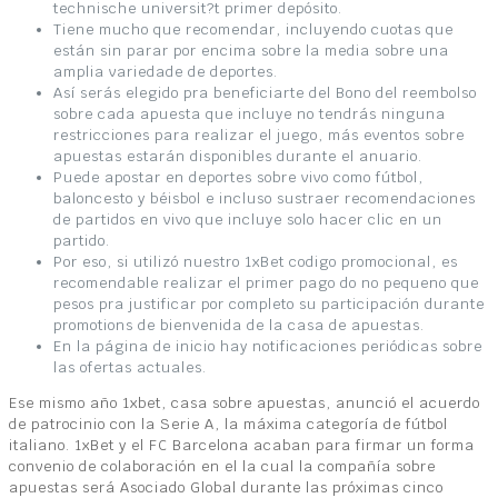
technische universit?t primer depósito.
Tiene mucho que recomendar, incluyendo cuotas que
están sin parar por encima sobre la media sobre una
amplia variedade de deportes.
Así serás elegido pra beneficiarte del Bono del reembolso
sobre cada apuesta que incluye no tendrás ninguna
restricciones para realizar el juego, más eventos sobre
apuestas estarán disponibles durante el anuario.
Puede apostar en deportes sobre vivo como fútbol, ​​
baloncesto y béisbol e incluso sustraer recomendaciones
de partidos en vivo que incluye solo hacer clic en un
partido.
Por eso, si utilizó nuestro 1xBet codigo promocional, es
recomendable realizar el primer pago do no pequeno que
pesos pra justificar por completo su participación durante
promotions de bienvenida de la casa de apuestas.
En la página de inicio hay notificaciones periódicas sobre
las ofertas actuales.
Ese mismo año 1xbet, casa sobre apuestas, anunció el acuerdo
de patrocinio con la Serie A, la máxima categoría de fútbol
italiano. 1xBet y el FC Barcelona acaban para firmar un forma
convenio de colaboración en el la cual la compañía sobre
apuestas será Asociado Global durante las próximas cinco