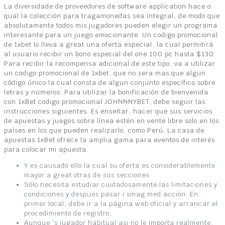
La diversidade de proveedores de software application hace o
qual la colección para tragamonedas sea íntegral, de modo que
absolutamente todos mis jugadores pueden elegir un programa
interesante para un juego emocionante. Un codigo promocional
de 1xbet lo lleva a great una oferta especial, la cual permitirá
al usuario recibir un bono especial del one 100 pc hasta $130.
Para recibir la recompensa adicional de este tipo, va a utilizar
un codigo promocional de 1xbet, que no sera mas que algun
código único la cual consta de algun conjunto específico sobre
letras y números. Para utilizar la bonificación de bienvenida
con 1xBet codigo promocional JOHNNNYBET, debe seguir las
instrucciones siguientes. Es enseñar, hacer que sus servicios
de apuestas y juegos sobre línea estén en vente libre solo en los
países en los que pueden realizarlo, como Perú. La casa de
apuestas 1xBet ofrece la amplia gama para eventos de interés
para colocar mi apuesta.
Y es causado ello la cual su oferta es considerablemente
mayor a great otras de sus secciones.
Sólo necesita estudiar cuidadosamente las limitaciones y
condiciones y despues pasar i smag med acción. En
primer local, debe ir a la página web oficial y arrancar el
procedimiento de registro.
Aunque ‘s jugador habitual asi no le importa realmente,