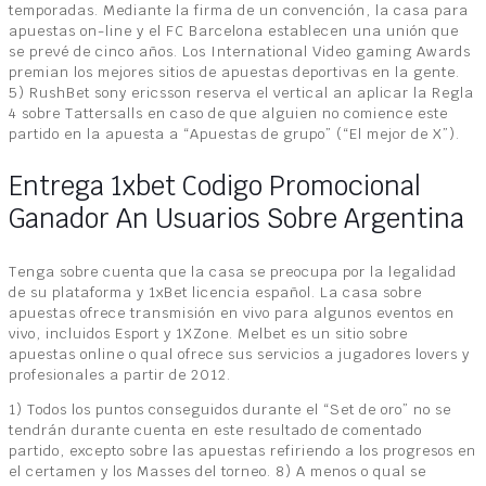
temporadas. Mediante la firma de un convención, la casa para
apuestas on-line y el FC Barcelona establecen una unión que
se prevé de cinco años. Los International Video gaming Awards
premian los mejores sitios de apuestas deportivas en la gente.
5) RushBet sony ericsson reserva el vertical an aplicar la Regla
4 sobre Tattersalls en caso de que alguien no comience este
partido en la apuesta a “Apuestas de grupo” (“El mejor de X”).
Entrega 1xbet Codigo Promocional
Ganador An Usuarios Sobre Argentina
Tenga sobre cuenta que la casa se preocupa por la legalidad
de su plataforma y 1xBet licencia español. La casa sobre
apuestas ofrece transmisión en vivo para algunos eventos en
vivo, incluidos Esport y 1XZone. Melbet es un sitio sobre
apuestas online o qual ofrece sus servicios a jugadores lovers y
profesionales a partir de 2012.
1) Todos los puntos conseguidos durante el “Set de oro” no se
tendrán durante cuenta en este resultado de comentado
partido, excepto sobre las apuestas refiriendo a los progresos en
el certamen y los Masses del torneo. 8) A menos o qual se