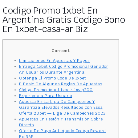
Codigo Promo 1xbet En
Argentina Gratis Codigo Bono
En 1xbet-casa-ar Biz
Content
Limitaciones En Apuestas Y Pagos
Entrega 1xbet Codigo Promocional Ganador
An Usuarios Durante Argentina
Obtenga El Promo Code De 1xbet
B Basic De Algunas Reglas De Apuestas
Código Promocional 1xbet: 1xvip200
Experiencia Para Usuario
Apuesta En La Liga De Campeones Y
Garantiza Elevados Resultados Con Essa
Oferta 20bet — Liga De Campeones 2023
Apuestas En Festón Y Transmisión Sobre
Directo
Oferta De Pago Anticipado Codigo Reward
Bet365