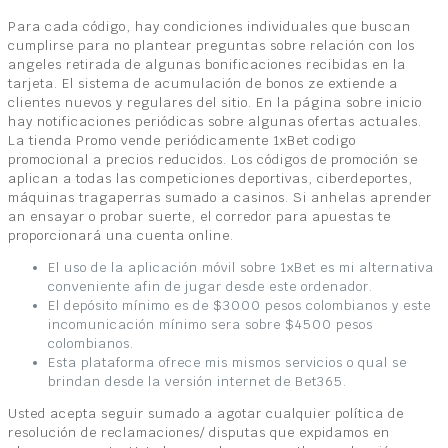
Para cada código, hay condiciones individuales que buscan
cumplirse para no plantear preguntas sobre relación con los
angeles retirada de algunas bonificaciones recibidas en la
tarjeta. El sistema de acumulación de bonos ze extiende a
clientes nuevos y regulares del sitio. En la página sobre inicio
hay notificaciones periódicas sobre algunas ofertas actuales.
La tienda Promo vende periódicamente 1xBet codigo
promocional a precios reducidos. Los códigos de promoción se
aplican a todas las competiciones deportivas, ciberdeportes,
máquinas tragaperras sumado a casinos. Si anhelas aprender
an ensayar o probar suerte, el corredor para apuestas te
proporcionará una cuenta online.
El uso de la aplicación móvil sobre 1xBet es mi alternativa
conveniente afin de jugar desde este ordenador.
El depósito mínimo es de $3000 pesos colombianos y este
incomunicación mínimo sera sobre $4500 pesos
colombianos.
Esta plataforma ofrece mis mismos servicios o qual se
brindan desde la versión internet de Bet365.
Usted acepta seguir sumado a agotar cualquier política de
resolución de reclamaciones/ disputas que expidamos en