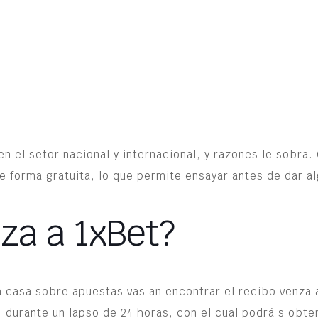
n el setor nacional y internacional, y razones le sobra.
de forma gratuita, lo que permite ensayar antes de dar a
za a 1xBet?
casa sobre apuestas vas an encontrar el recibo venza a
, durante un lapso de 24 horas, con el cual podrá s obt