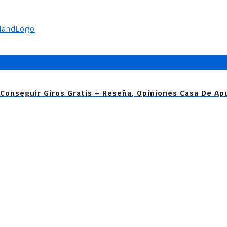
Conseguir Giros Gratis + Reseña, Opiniones Casa De Ap