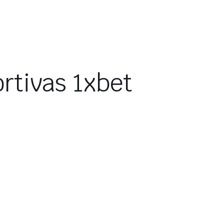
rtivas 1xbet